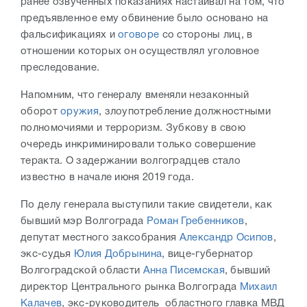
ранее озвученных показаниях настаивал на том, что
предъявленное ему обвинение было основано на
фальсификациях и
оговоре
со стороны лиц, в
отношении которых он осуществлял уголовное
преследование.
Напомним, что генералу вменяли незаконный
оборот
оружия
, злоупотребление должностными
полномочиями и терроризм. Зубкову в свою
очередь инкриминировали только совершение
теракта. О задержании волгоградцев стало
известно в начале июня 2019 года.
По делу генерала выступили такие свидетели, как
бывший мэр Волгограда
Роман Гребенников
,
депутат местного заксобрания
Александр Осипов
,
экс-судья
Юлия Добрынина
, вице-губернатор
Волгоградской области
Анна Писемская
, бывший
директор Центрального рынка Волгограда
Михаил
Калачев
, экс-руководитель областного главка МВД