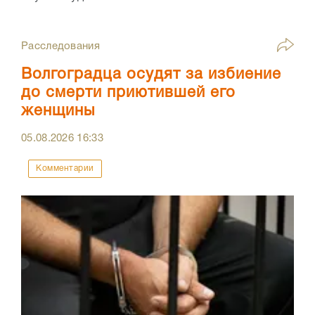
Расследования
Волгоградца осудят за избиение
до смерти приютившей его
женщины
05.08.2026
16:33
Комментарии