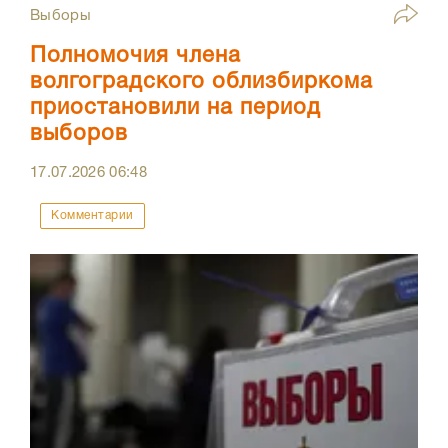
Выборы
Полномочия члена
волгоградского облизбиркома
приостановили на период
выборов
17.07.2026
06:48
Комментарии