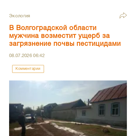
Экология
В Волгоградской области
мужчина возместит ущерб за
загрязнение почвы пестицидами
08.07.2026
06:42
Комментарии