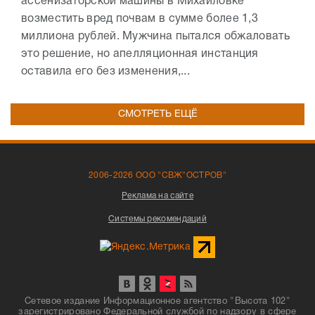
ассенизаторской машины в Михайловке
возместить вред почвам в сумме более 1,3
миллиона рублей. Мужчина пытался обжаловать
это решение, но апелляционная инстанция
оставила его без изменения,...
СМОТРЕТЬ ЕЩЁ
2006-2026 ООО "СВЖ"ОСТРОВ"
Реклама на сайте
Системы рекомендаций
Сетевое издание Информационное агентство "Высота 102"
зарегистрировано Федеральной службой по надзору в сфере