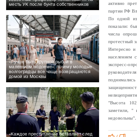
активно пре
месть УК после бунта собственников
партии РФ Вл
По одной из
показали: б
числа опрош
протестный э
Интересно и
населением с
«Лучше быть крупной рыбой в
экспресс-оп
маленьком водоеме»: почему молодые
руководит
волгоградцы все чаще возвращаются
домой из Москвы
поднимались 
защищеннос
нелицеприятн
"Высота 102
заметили, "
недовольны"
.
«Каждое преступление оставляет след