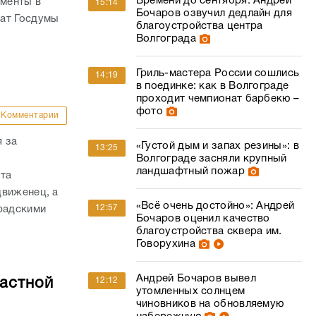
Времени до сентября: Андрей
ументы в
15:14
Бочаров озвучил дедлайн для
тат Госдумы
благоустройства центра
Волгограда
Гриль-мастера России сошлись
14:19
в поединке: как в Волгограде
проходит чемпионат барбекю –
фото
Комментарии
 за
«Густой дым и запах резины»: в
13:25
Волгограде засняли крупный
ландшафтный пожар
ата
движенец, а
«Всё очень достойно»: Андрей
12:57
радскими
Бочаров оценил качество
благоустройства сквера им.
Говорухина
Андрей Бочаров вывел
ластной
12:12
утомленных солнцем
чиновников на обновляемую