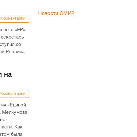
Новости СМИ2
Комментарии
совета «ЕР»
 секретарь
ступил со
ой России»,
и на
Комментарии
ния «Единой
а Мелкумова
но-
ласти. Как
этом была