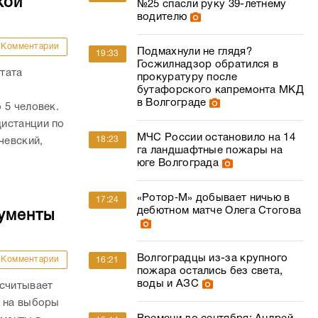
кой
№25 спасли руку 39-летнему
водителю
Комментарии
Подмахнули не глядя?
19:33
Госжилнадзор обратился в
тата
прокуратуру после
бутафорского капремонта МКД
в Волгограде
 5 человек.
истанции по
МЧС России остановило на 14
18:23
чевский,
га ландшафтные пожары на
юге Волгограда
«Ротор‑М» добывает ничью в
17:24
дебютном матче Олега Стогова
кументы
Волгоградцы из-за крупного
Комментарии
16:21
пожара остались без света,
воды и АЗС
ссчитывает
й на выборы