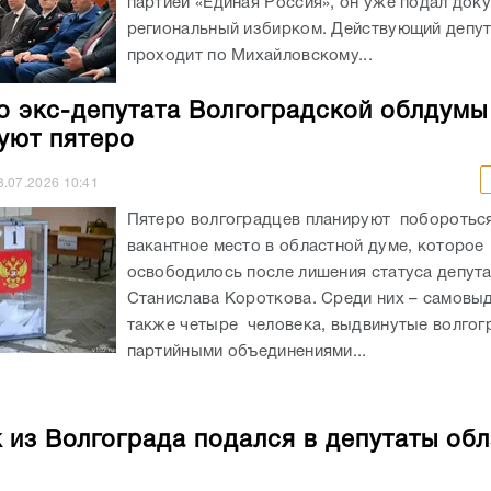
партией «Единая Россия», он уже подал док
региональный избирком. Действующий депу
проходит по Михайловскому...
о экс-депутата Волгоградской облдумы
уют пятеро
3.07.2026
10:41
Пятеро волгоградцев планируют побороться
вакантное место в областной думе, которое
освободилось после лишения статуса депут
Станислава Короткова. Среди них – самовы
также четыре человека, выдвинутые волгог
партийными объединениями...
 из Волгограда подался в депутаты об