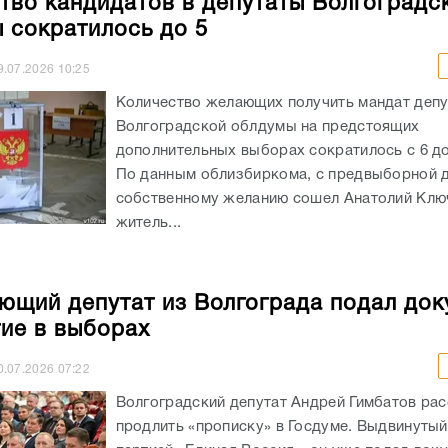
тво кандидатов в депутаты Волгоградс
 сократилось до 5
9.07.2026
10:25
Количество желающих получить мандат депу
Волгоградской облдумы на предстоящих
дополнительных выборах сократилось с 6 до
По данным облизбиркома, с предвыборной д
собственному желанию сошел Анатолий Клю
житель...
ющий депутат из Волгограда подал до
тие в выборах
0.07.2026
07:22
Волгоградский депутат Андрей Гимбатов ра
продлить «прописку» в Госдуме. Выдвинуты