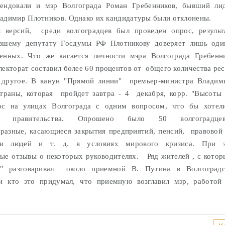
тендовали и мэр Волгограда Роман Гребенников, бывший ли
адимир Плотников. Однако их кандидатуры были отклонены.
 версий, среди волгоградцев был проведен опрос, результ
ывшему депутату Госдумы РФ Плотникову доверяет лишь оди
енных. Что же касается личности мэра Волгограда Гребенни
лекторат составил более 60 процентов от общего количества ре
 другое. В канун "Прямой линии" премьер-министра Владим
траны, которая пройдет завтра - 4 декабря, корр. "Высоты
рос на улицах Волгограда с одним вопросом, что бы хотел
еля правительства. Опрошено было 50 волгоградце
разные, касающиеся закрытия предприятий, пенсий, правовой
ти людей и т. д. в условиях мирового кризиса. При э
ые отзывы о некоторых руководителях. Ряд жителей , с кото
" разговаривал около приемной В. Путина в Волгоградс
 и кто это придумал, что приемную возглавил мэр, работой