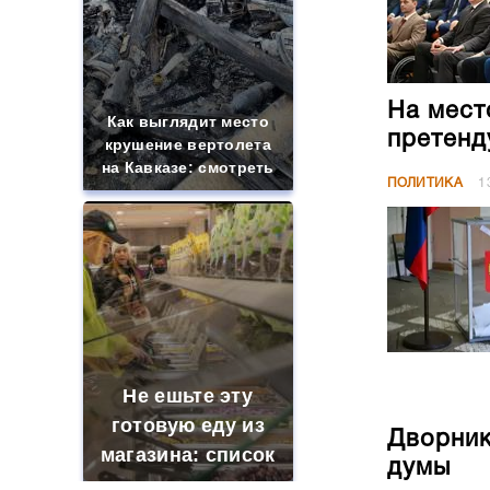
На мест
Как выглядит место
претенд
крушение вертолета
на Кавказе: смотреть
ПОЛИТИКА
1
Не ешьте эту
готовую еду из
Дворник
магазина: список
думы