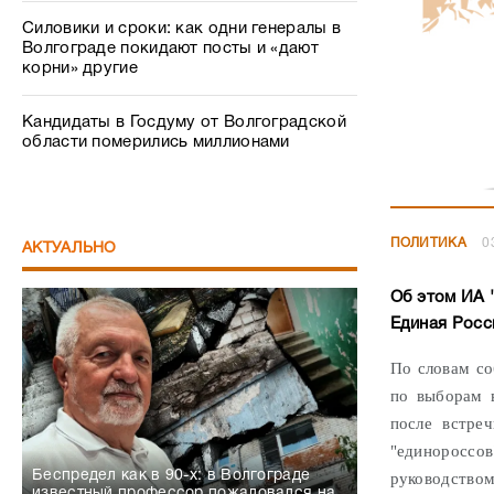
Силовики и сроки: как одни генералы в
Волгограде покидают посты и «дают
корни» другие
Кандидаты в Госдуму от Волгоградской
области померились миллионами
ПОЛИТИКА
0
АКТУАЛЬНО
Об этом ИА 
Единая Росс
По словам со
по выборам 
после встреч
"единороссов
Беспредел как в 90-х: в Волгограде
руководством
известный профессор пожаловался на