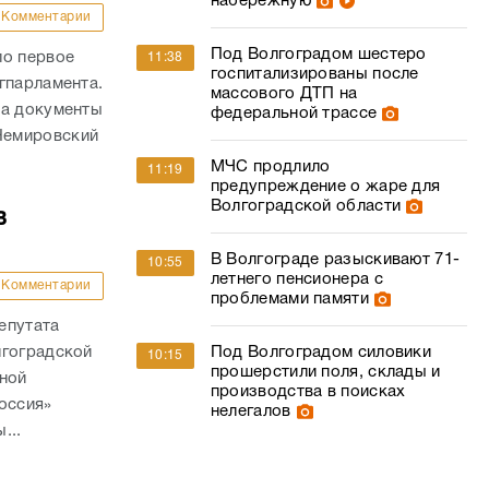
набережную
Комментарии
Под Волгоградом шестеро
ло первое
11:38
госпитализированы после
гпарламента.
массового ДТП на
на документы
федеральной трассе
Немировский
МЧС продлило
11:19
предупреждение о жаре для
Волгоградской области
в
В Волгограде разыскивают 71-
10:55
летнего пенсионера с
Комментарии
проблемами памяти
епутата
лгоградской
Под Волгоградом силовики
10:15
прошерстили поля, склады и
ьной
производства в поисках
оссия»
нелегалов
...