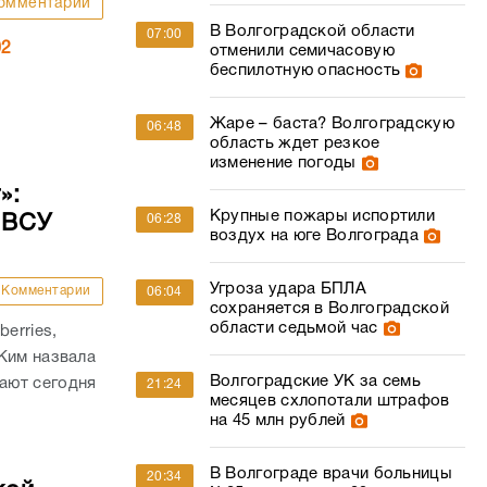
омментарии
В Волгоградской области
07:00
02
отменили семичасовую
беспилотную опасность
Жаре – баста? Волгоградскую
06:48
область ждет резкое
изменение погоды
»:
Крупные пожары испортили
 ВСУ
06:28
воздух на юге Волгограда
Угроза удара БПЛА
Комментарии
06:04
сохраняется в Волгоградской
области седьмой час
erries,
Ким назвала
Волгоградские УК за семь
ают сегодня
21:24
месяцев схлопотали штрафов
на 45 млн рублей
В Волгограде врачи больницы
20:34