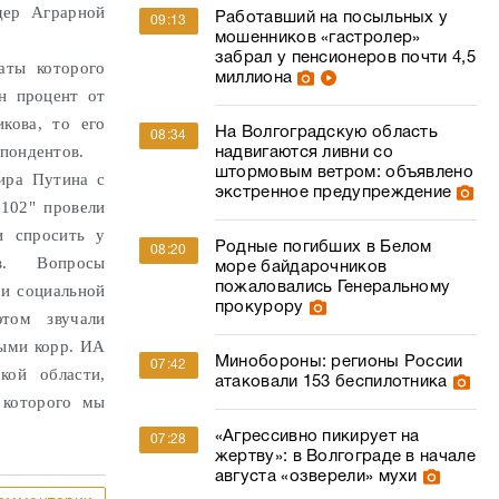
дер Аграрной
Работавший на посыльных у
09:13
мошенников «гастролер»
забрал у пенсионеров почти 4,5
аты которого
миллиона
н процент от
кова, то его
На Волгоградскую область
08:34
спондентов.
надвигаются ливни со
штормовым ветром: объявлено
ира Путина с
экстренное предупреждение
 102" провели
и спросить у
Родные погибших в Белом
08:20
в. Вопросы
море байдарочников
пожаловались Генеральному
 и социальной
прокурору
том звучали
рыми корр. ИА
Минобороны: регионы России
07:42
кой области,
атаковали 153 беспилотника
 которого мы
«Агрессивно пикирует на
07:28
жертву»: в Волгограде в начале
августа «озверели» мухи