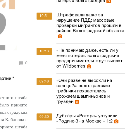
пятерых волгоградцев
Штрафовали даже за
10:51
нарушение ПДД: массовые
проверки мигрантов прошли в
районе Волгоградской области
«Не понимаю даже, есть ли у
10:13
меня потери»: волгоградские
предприниматели ждут выплат
0
от Wildberries
артии "
«Они разве не высохли на
09:48
солнце?»: волгоградские
грибники похвастались
урожаем шампиньонов и
астного штаба
груздей
было принято
волгоградских
Дублёры «Ротора» уступили
09:30
ра Кабанова с
«Родине‑3» в Москве – 1:2
борного штаба