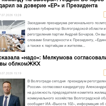
дарил за доверие «ЕР» и Президента
7.07.2026
13:28
Заседание президиума регионального полит
провел губернатор Волгоградской области и
реготделения партии Андрей Бочаров. Он вы
словами благодарности к Президенту, «Един
а также к партийцам и жителям...
сказала «надо»: Мелкумова согласовал
авы облкомЖКХ
3.07.2026
15:19
В Волгограде сегодня президиум реготделе
России» согласовал кандидатуру Александр
на должность председателя комитета жилищ
коммунального хозяйства Волгоградской об
сообщает ИА «Высота 102», информация об 