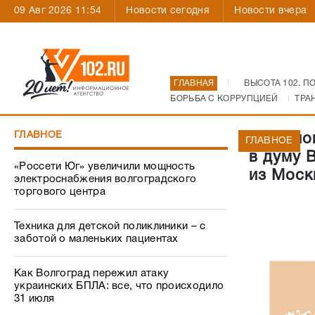
09 Авг 2026 11:54
Новости сегодня
Новости вчера
ГЛАВНАЯ
ВЫСОТА 102. П
БОРЬБА С КОРРУПЦИЕЙ
ТРА
ГЛАВНОЕ
С полно
ГЛАВНОЕ
в думу 
«Россети Юг» увеличили мощность
из Моск
электроснабжения волгоградского
торгового центра
Техника для детской поликлиники – с
заботой о маленьких пациентах
Как Волгоград пережил атаку
украинских БПЛА: все, что происходило
31 июля