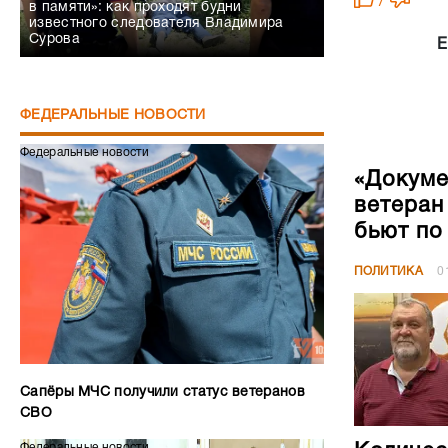
/
в памяти»: как проходят будни
известного следователя Владимира
Сурова
Е
ФЕДЕРАЛЬНЫЕ НОВОСТИ
Федеральные новости
«Докуме
ветеран
бьют по
ПОЛИТИКА
0
Сапёры МЧС получили статус ветеранов
СВО
Федеральные новости