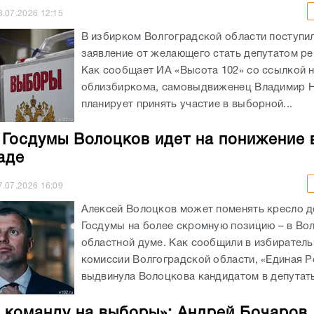
8.07.2026
12:15
В избирком Волгоградской области поступи
заявление от желающего стать депутатом ре
Как сообщает ИА «Высота 102» со ссылкой 
облизбиркома, самовыдвиженец Владимир 
планирует принять участие в выборной...
 Госдумы Волоцков идет на понижение 
аде
7.07.2026
16:09
Алексей Волоцков может поменять кресло д
Госдумы на более скромную позицию – в Во
областной думе. Как сообщили в избирател
комиссии Волгоградской области, «Единая Р
выдвинула Волоцкова кандидатом в депутаты
 команду на выборы»: Андрей Бочаров