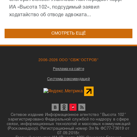
ИА «Высота 102», подсудимый заявил
ходатайство об отводе адвоката...
СМОТРЕТЬ ЕЩЁ
2006-2026 ООО "СВЖ"ОСТРОВ"
Реклама на сайте
Системы рекомендаций
Сетевое издание Информационное агентство "Высота 102"
зарегистрировано Федеральной службой по надзору в сфере
связи, информационных технологий и массовых коммуникаций
(Роскомнадзор). Регистрационный номер Эл № ФС77-73619 от
07.09.2018г.