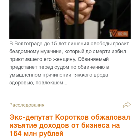
В Волгограде до 15 лет лишения свободы грозит
бездомному мужчине, который до смерти избил
приютившего его женщину. Обвиняемый
предстанет перед судом по обвинению в
умышленном причинении тяжкого вреда
здоровью, повлекшем...
Расследования
Экс-депутат Коротков обжаловал
изъятие доходов от бизнеса на
164 млн рублей