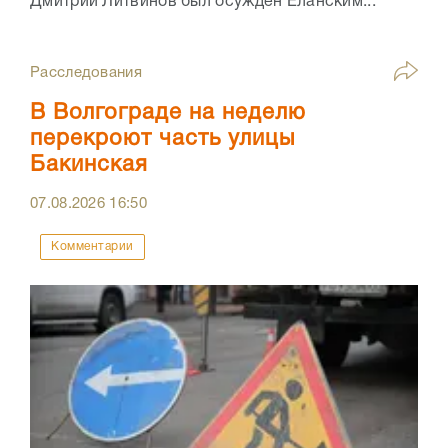
Дмитрий Литвинов был осужден Еланским...
Расследования
В Волгограде на неделю
перекроют часть улицы
Бакинская
07.08.2026
16:50
Комментарии