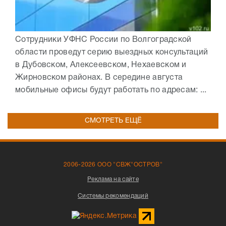
Сотрудники УФНС России по Волгоградской
области проведут серию выездных консультаций
в Дубовском, Алексеевском, Нехаевском и
Жирновском районах. В середине августа
мобильные офисы будут работать по адресам: ...
СМОТРЕТЬ ЕЩЁ
2006-2026 ООО "СВЖ"ОСТРОВ"
Реклама на сайте
Системы рекомендаций