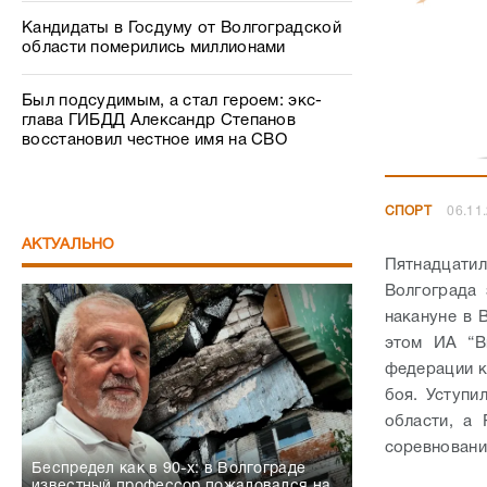
Кандидаты в Госдуму от Волгоградской
области померились миллионами
Был подсудимым, а стал героем: экс-
глава ГИБДД Александр Степанов
восстановил честное имя на СВО
СПОРТ
06.11
АКТУАЛЬНО
Пятнадцати
Волгограда
накануне в 
этом ИА “В
федерации к
боя. Уступи
области, а 
соревновани
Беспредел как в 90-х: в Волгограде
известный профессор пожаловался на