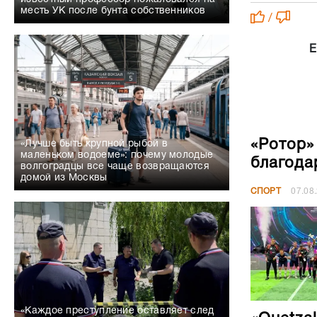
месть УК после бунта собственников
/
Е
«Ротор»
«Лучше быть крупной рыбой в
маленьком водоеме»: почему молодые
благода
волгоградцы все чаще возвращаются
домой из Москвы
СПОРТ
07.08
«Каждое преступление оставляет след