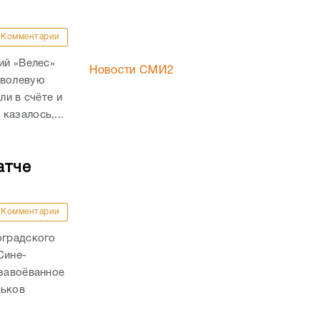
Комментарии
ий «Велес»
Новости СМИ2
 волевую
ли в счёте и
казалось,...
атче
Комментарии
оградского
Сине-
 завоёванное
льков