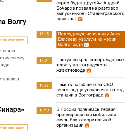
...
спрос будет другой»: Андрей
Бочаров позвал на разговор
выпускников «Сталинградского
призыва»
ла Волгу
Подсудимую чиновницу Анну
17:15
Елисееву уволили из мэрии
Комментарии
Волгограда
а взяла
летическому
Пастух выкрал новорожденных
17:01
раде.
телят у волгоградского
животновода
ступала в
Память погибшего на СВО
16:37
волгоградца увековечат на ж/д
станции в Волгограде
Синара»
В России появилась первая
16:10
брендированная мобильная
связь благотворительной
организации
Комментарии