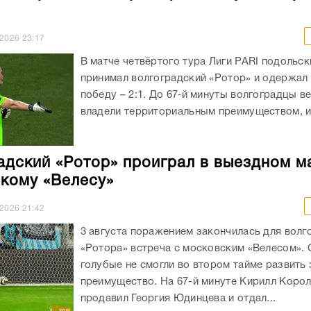
.2026
23:17
В матче четвёртого тура Лиги PARI подольск
принимал волгоградский «Ротор» и одержал
победу – 2:1. До 67‑й минуты волгоградцы ве
владели территориальным преимуществом, и 
адский «Ротор» проиграл в выездном м
кому «Велесу»
.2026
21:42
3 августа поражением закончилась для волг
«Ротора» встреча с московским «Велесом». 
голубые не смогли во втором тайме развить
преимущество. На 67-й минуте Кирилл Коро
продавил Георгия Юдинцева и отдал...