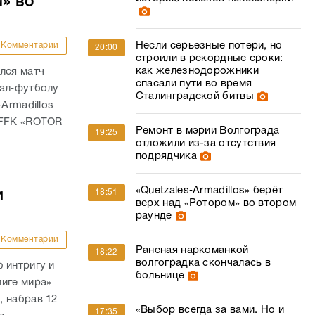
м» во
Несли серьезные потери, но
Комментарии
20:00
строили в рекордные сроки:
как железнодорожники
лся матч
спасали пути во время
тал‑футболу
Сталинградской битвы
Armadillos
 FFK «ROTOR
Ремонт в мэрии Волгограда
19:25
отложили из-за отсутствия
подрядчика
«Quetzales‑Armadillos» берёт
18:51
и
верх над «Ротором» во втором
раунде
Комментарии
Раненая наркоманкой
18:22
волгоградка скончалась в
 интригу и
больнице
лиге мира»
, набрав 12
«Выбор всегда за вами. Но и
17:35