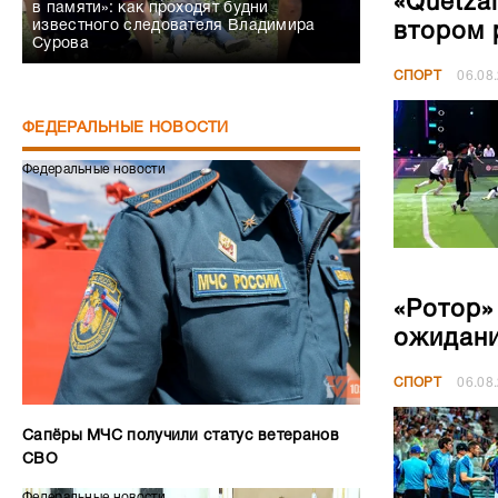
«Quetza
в памяти»: как проходят будни
известного следователя Владимира
втором 
Сурова
СПОРТ
06.08
ФЕДЕРАЛЬНЫЕ НОВОСТИ
Федеральные новости
«Ротор»
ожидан
СПОРТ
06.08
Сапёры МЧС получили статус ветеранов
СВО
Федеральные новости