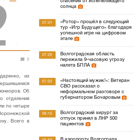
спасения от испепеляющего
солнца
«Ротор» прошёл в следующий
07:31
тур «Игр Будущего» благодаря
успешной игре на цифровом
этапе
Волгоградская область
07:20
0
пережила 9-часовую угрозу
налета БПЛА
даренко, из
«Настоящий мужик!»: Ветеран
07:02
вершившемся
СВО рассказал о
 юниоров. Об
неформальном разговоре с
губернатором Бочаровым
о отделения
ли по четыре
Волгоградский хирург за
 Воронежской
06:15
отпуск принял в ЛНР 500
ону. Всего в
пациентов
В аэропорту Волгограда