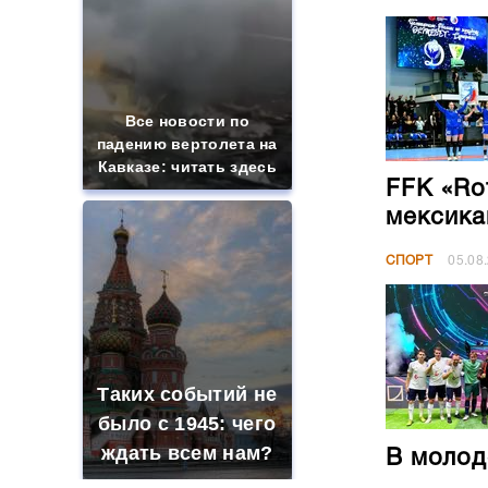
Все новости по
падению вертолета на
Кавказе: читать здесь
FFK «Ro
мексика
СПОРТ
05.08
Таких событий не
было с 1945: чего
ждать всем нам?
В молод