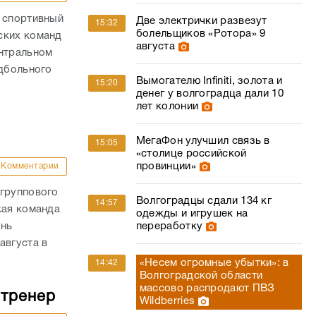
й спортивный
Две электрички развезут
15:32
болельщиков «Ротора» 9
ских команд
августа
ентральном
ндбольного
Вымогателю Infiniti, золота и
15:20
денег у волгоградца дали 10
лет колонии
МегаФон улучшил связь в
15:05
«столице российской
провинции»
Комментарии
 группового
Волгоградцы сдали 134 кг
14:57
кая команда
одежды и игрушек на
ень
переработку
августа в
«Несем огромные убытки»: в
14:42
Волгоградской области
массово распродают ПВЗ
 тренер
Wildberries