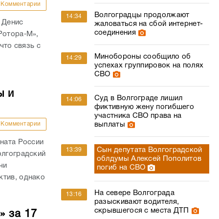
Комментарии
Волгоградцы продолжают
14:34
 Денис
жаловаться на сбой интернет-
соединения
Ротора‑М»,
что связь с
Минобороны сообщило об
14:29
успехах группировок на полях
СВО
ы и
Суд в Волгограде лишил
14:06
фиктивную жену погибшего
участника СВО права на
Комментарии
выплаты
оната России
Сын депутата Волгоградской
13:39
олгоградский
облдумы Алексей Пополитов
чи
погиб на СВО
ктив, однако
На севере Волгограда
13:16
разыскивают водителя,
скрывшегося с места ДТП
» за 17