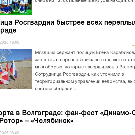
очков из 12, остальные же клубы находятся в
ица Росгвардии быстрее всех переплы
граде
.2026
19:06
Младший сержант полиции Елена Карабинов
«золото» в соревнованиях по парашютно-ат
многоборью, которые завершились в Волгог
Сотрудница Росгвардии, как уточнили в
территориальном управлении ведомства, вы
составе сборной...
орта в Волгограде: фан‑фест «Динамо‑
«Ротор» – «Челябинск»
.2026
08:09