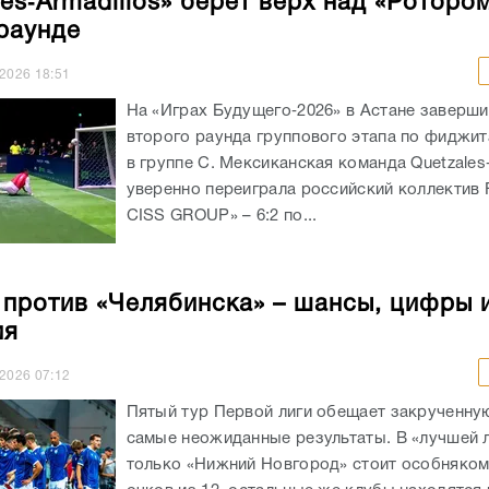
les‑Armadillos» берёт верх над «Роторо
раунде
.2026
18:51
На «Играх Будущего‑2026» в Астане заверши
второго раунда группового этапа по фиджи
в группе C. Мексиканская команда Quetzales‑
уверенно переиграла российский коллектив
CISS GROUP» – 6:2 по...
 против «Челябинска» – шансы, цифры 
ия
.2026
07:12
Пятый тур Первой лиги обещает закрученную
самые неожиданные результаты. В «лучшей 
только «Нижний Новгород» стоит особняком