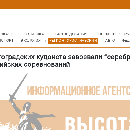
ОДКАСТ
ПОЛИТИКА
РАССЛЕДОВАНИЯ
ПРОИСШЕСТВИЯ
НСПОРТ
ЭКОЛОГИЯ
РЕГИОН ТУРИСТИЧЕСКИЙ
АВТО
ФЕД
гоградских кудоиста завоевали “сереб
ийских соревнований