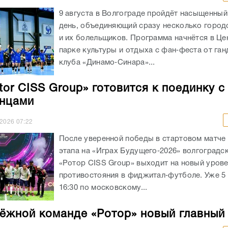
9 августа в Волгограде пройдёт насыщенны
день, объединяющий сразу несколько город
и их болельщиков. Программа начнётся в Ц
парке культуры и отдыха с фан‑феста от га
клуба «Динамо‑Синара»...
tor CISS Group» готовится к поединку с
нцами
.2026
07:22
После уверенной победы в стартовом матче
этапа на «Играх Будущего‑2026» волгоградс
«Ротор CISS Group» выходит на новый уров
противостояния в фиджитал‑футболе. Уже 5 
16:30 по московскому...
ёжной команде «Ротор» новый главный