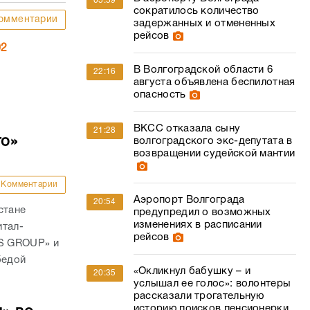
05:59
сократилось количество
омментарии
задержанных и отмененных
рейсов
02
В Волгоградской области 6
22:16
августа объявлена беспилотная
опасность
ВКСС отказала сыну
21:28
го»
волгоградского экс-депутата в
возвращении судейской мантии
Комментарии
Аэропорт Волгограда
20:54
стане
предупредил о возможных
изменениях в расписании
итал-
рейсов
S GROUP» и
бедой
«Окликнул бабушку – и
20:35
услышал ее голос»: волонтеры
рассказали трогательную
историю поисков пенсионерки