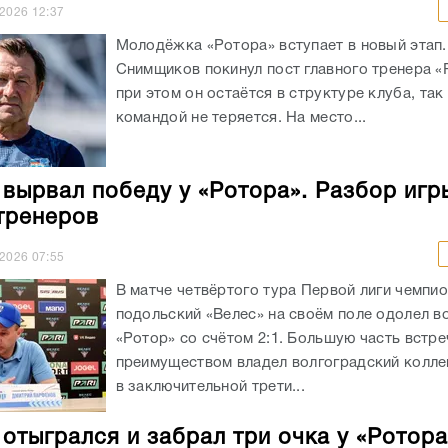
.2026
12:37
Молодёжка «Ротора» вступает в новый этап.
Снимщиков покинул пост главного тренера «
при этом он остаётся в структуре клуба, так 
командой не теряется. На место...
 вырвал победу у «Ротора». Разбор игр
тренеров
.2026
07:55
В матче четвёртого тура Первой лиги чемпи
подольский «Велес» на своём поле одолел в
«Ротор» со счётом 2:1. Большую часть встре
преимуществом владел волгоградский колле
в заключительной трети...
 отыгрался и забрал три очка у «Ротора