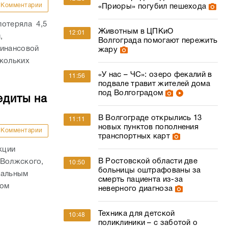
Комментарии
«Приоры» погубил пешехода
потеряла 4,5
Животным в ЦПКиО
12:01
,
Волгограда помогают пережить
финансовой
жару
скольких
«У нас – ЧС»: озеро фекалий в
11:56
подвале травит жителей дома
под Волгоградом
едиты на
В Волгограде открылись 13
11:11
новых пунктов пополнения
Комментарии
транспортных карт
кции
В Ростовской области две
 Волжского,
10:50
больницы оштрафованы за
нальным
смерть пациента из-за
том
неверного диагноза
Техника для детской
10:48
поликлиники – с заботой о