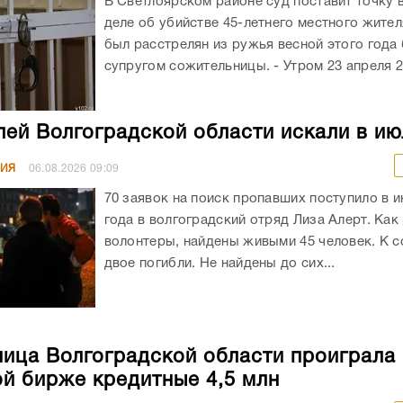
В Светлоярском районе суд поставит точку 
деле об убийстве 45-летнего местного жите
был расстрелян из ружья весной этого год
супругом сожительницы. - Утром 23 апреля 20
лей Волгоградской области искали в ию
НИЯ
06.08.2026
09:09
70 заявок на поиск пропавших поступило в и
года в волгоградский отряд Лиза Алерт. Как
волонтеры, найдены живыми 45 человек. К 
двое погибли. Не найдены до сих...
ица Волгоградской области проиграла 
й бирже кредитные 4,5 млн