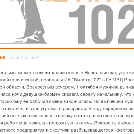
НИЯ
13.10.2017 10:55
 тюрьмы может получит хозяин кафе в Новоаннинске, угрож
воей подчиненной, сообщили ИА “Высота 102” в ГУ МВД Рос
ой области. Воскресным вечером, 1 октября мужчина выпив
 часа ночи девушка-бармен сказала своему начальнику, что
 поскольку ее рабочая смена закончилась. Но выпивший муж
е отпустить, и стал угрожать расправой. В подтверждение с
ений он выхватил казачью шашку и стал размахивать ей пер
я работница нажала «тревожную кнопку». Вскоре на вызов
астного предприятия и скрутили разбушевавшегося "фехтов