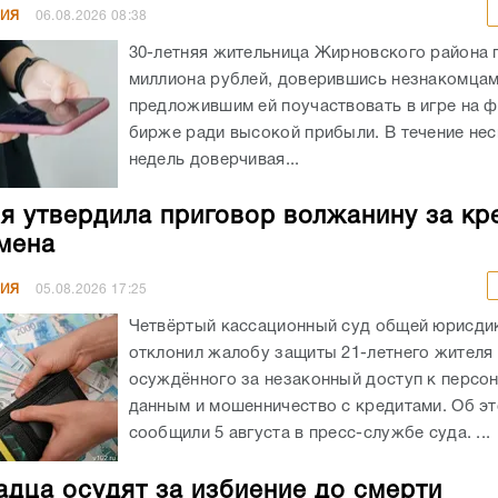
НИЯ
06.08.2026
08:38
30-летняя жительница Жирновского района 
миллиона рублей, доверившись незнакомцам
предложившим ей поучаствовать в игре на 
бирже ради высокой прибыли. В течение не
недель доверчивая...
я утвердила приговор волжанину за кр
мена
НИЯ
05.08.2026
17:25
Четвёртый кассационный суд общей юрисди
отклонил жалобу защиты 21-летнего жителя
осуждённого за незаконный доступ к персо
данным и мошенничество с кредитами. Об э
сообщили 5 августа в пресс-службе суда. ...
адца осудят за избиение до смерти