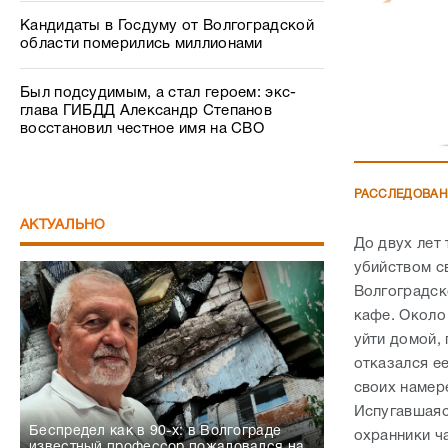
Кандидаты в Госдуму от Волгоградской
области померились миллионами
Был подсудимым, а стал героем: экс-
глава ГИБДД Александр Степанов
восстановил честное имя на СВО
РАССЛЕДОВА
АКТУАЛЬНО
До двух лет
убийством с
Волгоградск
кафе. Около
уйти домой,
отказался е
своих намер
Испугавшаяс
Беспредел как в 90-х: в Волгограде
охранники ч
известный профессор пожаловался на