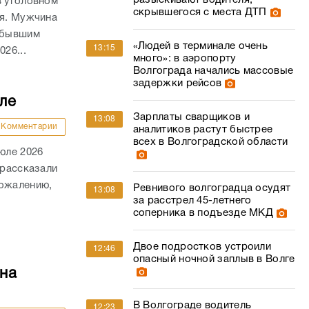
разыскивают водителя,
в уголовном
скрывшегося с места ДТП
ля. Мужчина
а бывшим
«Людей в терминале очень
13:15
26...
много»: в аэропорту
Волгограда начались массовые
задержки рейсов
ле
Зарплаты сварщиков и
13:08
Комментарии
аналитиков растут быстрее
всех в Волгоградской области
юле 2026
 рассказали
сожалению,
Ревнивого волгоградца осудят
13:08
за расстрел 45-летнего
соперника в подъезде МКД
Двое подростков устроили
12:46
опасный ночной заплыв в Волге
на
В Волгограде водитель
12:23