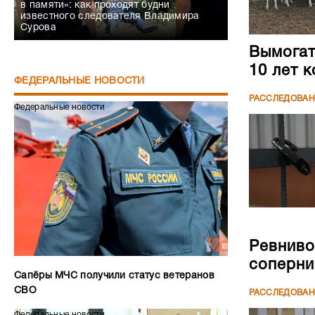
в памяти»: как проходят будни
известного следователя Владимира
Сурова
Вымогате
10 лет 
ФЕДЕРАЛЬНЫЕ НОВОСТИ
РАССЛЕДОВА
Федеральные новости
Ревниво
соперни
Сапёры МЧС получили статус ветеранов
СВО
РАССЛЕДОВА
Федеральные новости