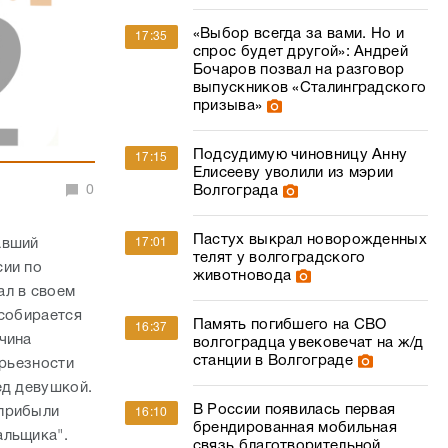
«Выбор всегда за вами. Но и
17:35
спрос будет другой»: Андрей
Бочаров позвал на разговор
выпускников «Сталинградского
призыва»
Подсудимую чиновницу Анну
17:15
Елисееву уволили из мэрии
0
Волгограда
Пастух выкрал новорожденных
авший
17:01
телят у волгоградского
сии по
животновода
ал в своем
 собирается
Память погибшего на СВО
16:37
чина
волгоградца увековечат на ж/д
станции в Волгограде
ерьезности
ед девушкой.
В России появилась первая
 прибыли
16:10
брендированная мобильная
альщика".
связь благотворительной