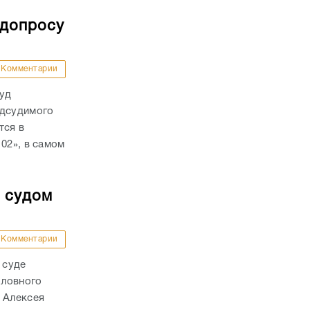
 допросу
Комментарии
суд
одсудимого
тся в
02», в самом
о судом
Комментарии
 суде
оловного
 Алексея