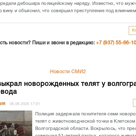
ередали дебошира полицейскому наряду. Известно, что муж
ю вину и объяснил, что совершил преступление под влиянием
К
сть новости? Пиши и звони в редакцию:
+7 (937) 55-66-1
Новости СМИ2
выкрал новорожденных телят у волгогр
овода
НИЯ
06.08.2026
17:01
Полиция задержала похитителя семи новор
телят с животноводческой точки в Клетском
Волгоградской области. Вскрылось, что пре
совершил 51-летний пастух, которого живот