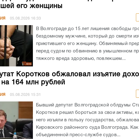
шей его женщины
НИЯ
05.08.2026
16:33
В Волгограде до 15 лет лишения свободы гр
бездомному мужчине, который до смерти из
приютившего его женщину. Обвиняемый пре
перед судом по обвинению в умышленном п
тяжкого вреда здоровью, повлекшем...
утат Коротков обжаловал изъятие дохо
 на 164 млн рублей
НИЯ
05.08.2026
15:31
Бывший депутат Волгоградской облдумы Ст
Коротков решил бороться за свои активы, к
него изъяли в пользу государства, обжалов
Кировского районного суда Волгограда. Как
объединенной пресс-службе судов...