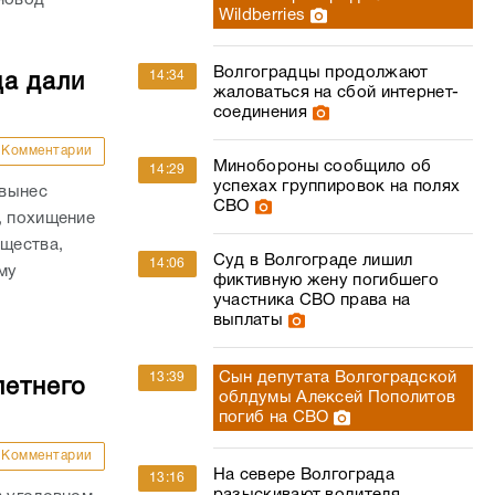
Wildberries
Волгоградцы продолжают
14:34
ца дали
жаловаться на сбой интернет-
соединения
Комментарии
Минобороны сообщило об
14:29
успехах группировок на полях
 вынес
СВО
, похищение
ущества,
Суд в Волгограде лишил
14:06
му
фиктивную жену погибшего
.
участника СВО права на
выплаты
Сын депутата Волгоградской
13:39
летнего
облдумы Алексей Пополитов
погиб на СВО
Комментарии
На севере Волгограда
13:16