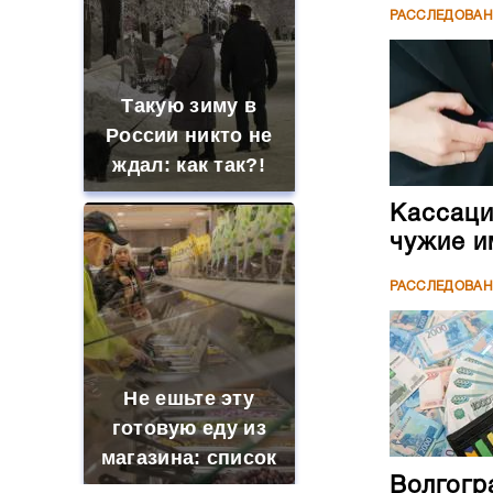
РАССЛЕДОВА
Такую зиму в
России никто не
ждал: как так?!
Кассаци
чужие и
РАССЛЕДОВА
Не ешьте эту
готовую еду из
магазина: список
Волгогр