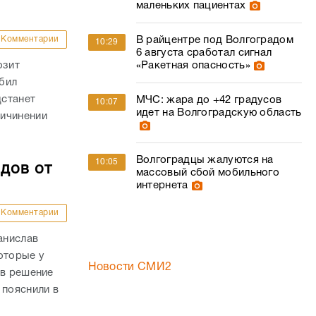
маленьких пациентах
Комментарии
В райцентре под Волгоградом
10:29
6 августа сработал сигнал
озит
«Ракетная опасность»
бил
дстанет
МЧС: жара до +42 градусов
10:07
идет на Волгоградскую область
ричинении
Волгоградцы жалуются на
10:05
дов от
массовый сбой мобильного
интернета
Комментарии
анислав
оторые у
Новости СМИ2
ав решение
 пояснили в