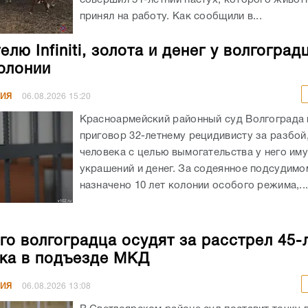
принял на работу. Как сообщили в...
лю Infiniti, золота и денег у волгоград
колонии
НИЯ
06.08.2026
15:20
Красноармейский районный суд Волгограда
приговор 32-летнему рецидивисту за разбой
человека с целью вымогательства у него им
украшений и денег. За содеянное подсудимо
назначено 10 лет колонии особого режима,..
го волгоградца осудят за расстрел 45-
ка в подъезде МКД
НИЯ
06.08.2026
13:08