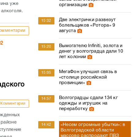
чина уже
организации
 алкоголя.
Две электрички развезут
15:32
болельщиков «Ротора» 9
омментарии
августа
02
Вымогателю Infiniti, золота и
15:20
денег у волгоградца дали 10
лет колонии
МегаФон улучшил связь в
15:05
«столице российской
провинции»
адского
Волгоградцы сдали 134 кг
14:57
одежды и игрушек на
Комментарии
переработку
ожденных
 районе
«Несем огромные убытки»: в
14:42
ступление
Волгоградской области
массово распродают ПВЗ
новод