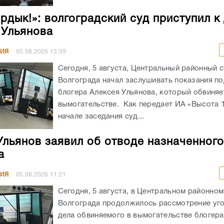
ирдык!»: волгоградский суд приступил к
 Ульянова
НИЯ
05.08.2026
13:39
Сегодня, 5 августа, Центральный районный 
Волгограда начал заслушивать показания п
блогера Алексея Ульянова, который обвиняе
вымогательстве. Как передает ИА «Высота 1
начале заседания суд...
Ульянов заявил об отводе назначенног
а
НИЯ
05.08.2026
11:21
Сегодня, 5 августа, в Центральном районном
Волгограда продолжилось рассмотрение уг
дела обвиняемого в вымогательстве блогера