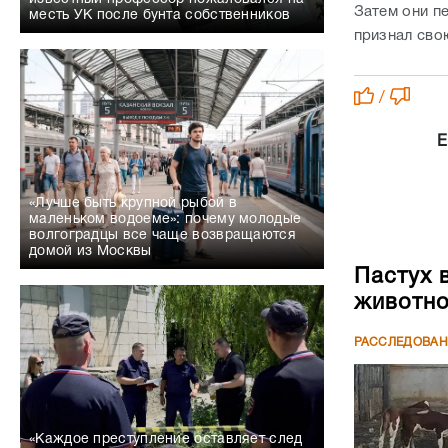
Затем они п
месть УК после бунта собственников
признал сво
/
Е
«Лучше быть крупной рыбой в
маленьком водоеме»: почему молодые
волгоградцы все чаще возвращаются
домой из Москвы
Пастух 
животн
РАССЛЕДОВА
«Каждое преступление оставляет след