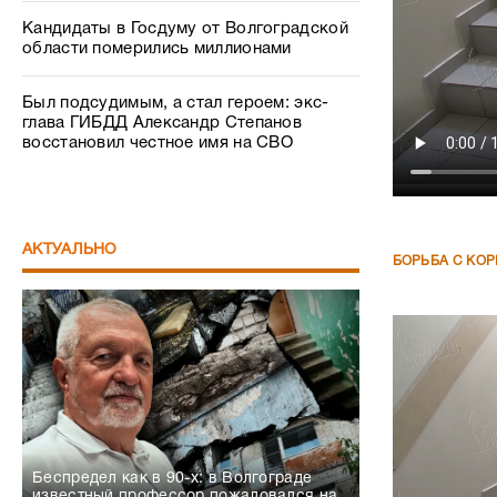
Кандидаты в Госдуму от Волгоградской
области померились миллионами
Был подсудимым, а стал героем: экс-
глава ГИБДД Александр Степанов
восстановил честное имя на СВО
АКТУАЛЬНО
БОРЬБА С КО
Беспредел как в 90-х: в Волгограде
известный профессор пожаловался на