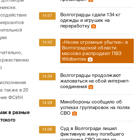
ы договоры
нинске.
Волгоградцы сдали 134 кг
 содействие
14:57
одежды и игрушек на
ммерсантов
переработку
оительной
цам
«Несем огромные убытки»: в
14:42
Волгоградской области
чательно,
массово распродают ПВЗ
Wildberries
торжественно
о
Волгоградцы продолжают
14:34
жаловаться на сбой интернет-
 исполнения
соединения
а также в 20
ение ФСИН
Минобороны сообщило об
14:29
успехах группировок на полях
мак в разные
СВО
етского
Суд в Волгограде лишил
14:06
фиктивную жену погибшего