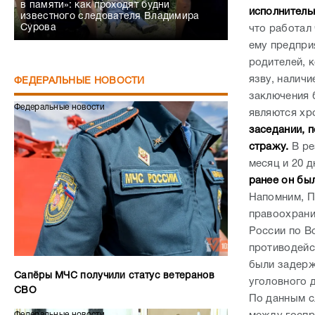
в памяти»: как проходят будни
исполнитель
известного следователя Владимира
Сурова
что работал 
ему предпри
родителей, 
язву, наличи
ФЕДЕРАЛЬНЫЕ НОВОСТИ
заключения 
Федеральные новости
являются хр
заседании, 
стражу.
В ре
месяц и 20 д
ранее он бы
Напомним, П
правоохрани
России по В
противодейс
были задерж
Сапёры МЧС получили статус ветеранов
уголовного д
СВО
По данным сл
Федеральные новости