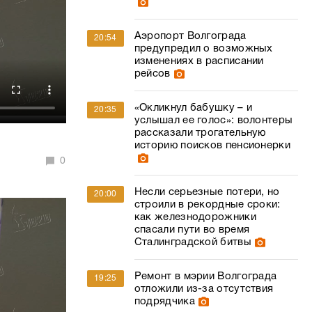
Аэропорт Волгограда
20:54
предупредил о возможных
изменениях в расписании
рейсов
«Окликнул бабушку – и
20:35
услышал ее голос»: волонтеры
рассказали трогательную
историю поисков пенсионерки
0
Несли серьезные потери, но
20:00
строили в рекордные сроки:
как железнодорожники
спасали пути во время
Сталинградской битвы
Ремонт в мэрии Волгограда
19:25
отложили из-за отсутствия
подрядчика