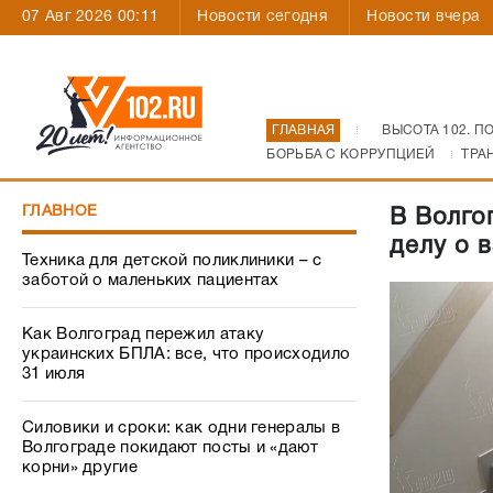
07 Авг 2026 00:11
Новости сегодня
Новости вчера
ГЛАВНАЯ
ВЫСОТА 102. П
БОРЬБА С КОРРУПЦИЕЙ
ТРА
ГЛАВНОЕ
В Волго
делу о 
Техника для детской поликлиники – с
заботой о маленьких пациентах
Как Волгоград пережил атаку
украинских БПЛА: все, что происходило
31 июля
Силовики и сроки: как одни генералы в
Волгограде покидают посты и «дают
корни» другие