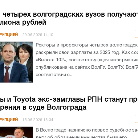
 четырех волгоградских вузов получаю
лиона рублей
РРУПЦИЕЙ
29.06.2026
14:10
Ректоры и проректоры четырех волгоградск
раскрыли свои зарплаты за 2025 год. Как с
«Высота 102», соответствующая информаци
опубликована на сайтах ВолГУ, ВолгТУ, ВолГ
соответствии с...
ы и Toyota экс-замглавы РПН станут п
рения в суде Волгограда
РРУПЦИЕЙ
15.06.2026
18:34
В Волгограде назначено первое судебное за
делу об обращении имущества бывшего