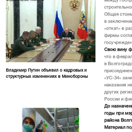
между госпр
строительно
Общая стоим
в заключени
«откат» в р
фирмы согла
госучрежден
Свою вину ф
что в февра
в Волгоград
Владимир Путин объявил о кадровых и
присоединен
структурных изменениях в Минобороны
«УС-34» зан
наказания не
других реги
России и фи
До назначен
годы при мэ
района Волг
Материал по