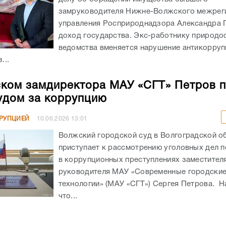
замруководителя Нижне-Волжского межрег
управления Росприроднадзора Александра 
доход государства. Экс-работнику природо
ведомства вменяется нарушение антикорру
...
ком замдиректора МАУ «СГТ» Петров 
удом за коррупцию
РРУПЦИЕЙ
10.06.2026
13:01
Волжский городской суд в Волгоградской о
приступает к рассмотрению уголовных дел 
в коррупционных преступлениях заместител
руководителя МАУ «Современные городски
технологии» (МАУ «СГТ») Сергея Петрова. Н
что...