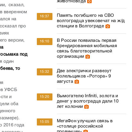
животновода
ии, сказал,
 в вверенном
Память погибшего на СВО
16:37
ался на
волгоградца увековечат на ж/д
ассказал про
станции в Волгограде
овиях
его версии,
В России появилась первая
16:10
брендированная мобильная
на
связь благотворительной
уосьмака под
организации
я один
беева, то
Две электрички развезут
15:32
болельщиков «Ротора» 9
августа
ия
ов УФСБ
Вымогателю Infiniti, золота и
сти и
15:20
денег у волгоградца дали 10
дели оба
лет колонии
денного
 размере).
МегаФон улучшил связь в
15:05
о 2016 года
«столице российской
провинции»