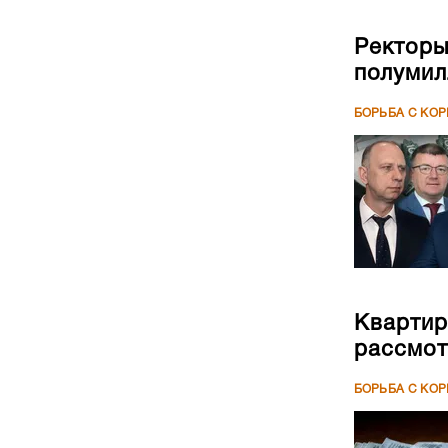
Ректоры
полумил
БОРЬБА С КО
Квартир
рассмот
БОРЬБА С КО