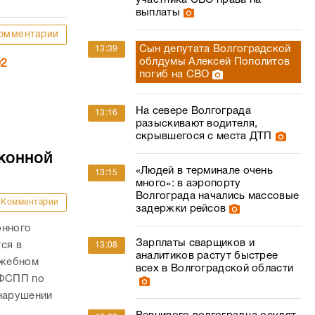
участника СВО права на
выплаты
омментарии
Сын депутата Волгоградской
13:39
облдумы Алексей Пополитов
02
погиб на СВО
На севере Волгограда
13:16
разыскивают водителя,
скрывшегося с места ДТП
конной
«Людей в терминале очень
13:15
много»: в аэропорту
Волгограда начались массовые
Комментарии
задержки рейсов
онного
Зарплаты сварщиков и
ся в
13:08
аналитиков растут быстрее
ужебном
всех в Волгоградской области
УФСПП по
 нарушении