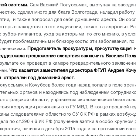
ной системы.
Сам Василий Полуосьмак, выступая на заседан
честно, сделал много для блага Волгограда, наладил работу
ятии, и также попросил для себя домашнего ареста. Он сосл
которые находятся на его иждивении, также на здоровье. Р
е зубов-имплантов, уход за которыми, по его мнению, в усл
будет проблематичным и близорукость: эти заболевания, по 
оническими.
Представитель прокуратуры, присутствующая 
поддержала предложение следствия заключить Василия Пол
зультате он проведет в камере предварительного заключени
ней.
Что касается заместителя директора ФГУП Андрея Кочу
л отправлен под домашний арест.
олуосьмак и Кочубеев более года назад попали в поле зрен
тельных органов и находились под наблюдением сотрудник
олгоградской области, управления экономической безопасно
твия коррупции регионального ГУ МВД. В конце прошлой не
аны следователями областного СУ СК РФ в рамках возбуж
ела по ст.290 ч.6 УК РФ (получение взятки в особо крупном
едствия, начиная с декабря 2015 года и на протяжении всег