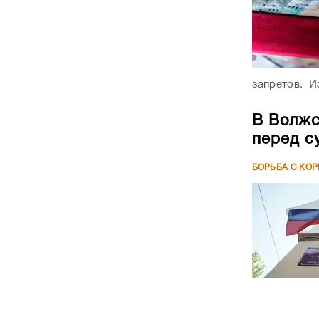
запретов. Из
В Волжс
перед с
БОРЬБА С КО