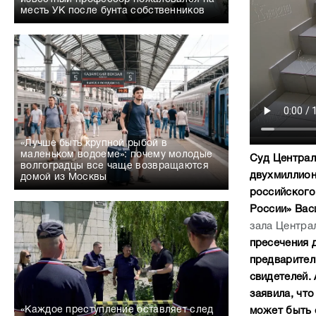
месть УК после бунта собственников
«Лучше быть крупной рыбой в
маленьком водоеме»: почему молодые
Суд Централ
волгоградцы все чаще возвращаются
двухмиллион
домой из Москвы
российского
России» Вас
зала Центра
пресечения 
предварител
свидетелей.
заявила, чт
«Каждое преступление оставляет след
может быть 