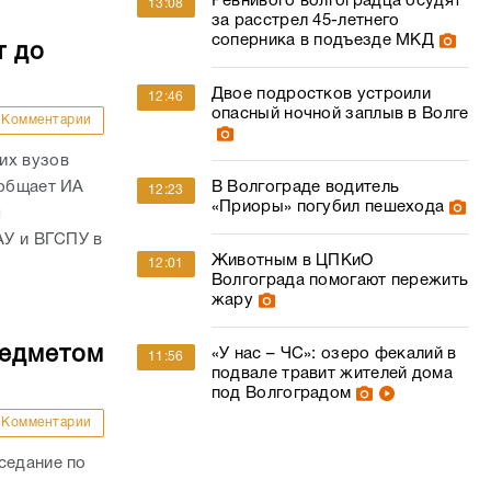
Ревнивого волгоградца осудят
13:08
за расстрел 45-летнего
соперника в подъезде МКД
т до
Двое подростков устроили
12:46
опасный ночной заплыв в Волге
Комментарии
их вузов
ообщает ИА
В Волгограде водитель
12:23
«Приоры» погубил пешехода
я
АУ и ВГСПУ в
Животным в ЦПКиО
12:01
Волгограда помогают пережить
жару
редметом
«У нас – ЧС»: озеро фекалий в
11:56
подвале травит жителей дома
под Волгоградом
Комментарии
седание по