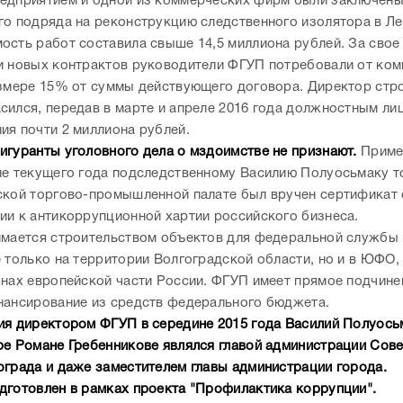
едприятием и одной из коммерческих фирм были заключен
го подряда на реконструкцию следственного изолятора в Ле
ость работ составила свыше 14,5 миллиона рублей. За свое
и новых контрактов руководители ФГУП потребовали от ко
азмере 15% от суммы действующего договора. Директор стр
сился, передав в марте и апреле 2016 года должностным ли
ия почти 2 миллиона рублей.
игуранты уголовного дела о мздоимстве не признают.
Приме
ле текущего года подследственному Василию Полуосьмаку 
ской торгово-промышленной палате был вручен сертификат 
ии к антикоррупционной хартии российского бизнеса.
имается строительством объектов для федеральной службы
 только на территории Волгоградской области, но и в ЮФО, 
онах европейской части России. ФГУП имеет прямое подчин
нансирование из средств федерального бюджета.
ия директором ФГУП в середине 2015 года Василий Полуось
ре Романе Гребенникове являлся главой администрации Сов
ограда и даже заместителем главы администрации города.
дготовлен в рамках проекта "Профилактика коррупции".