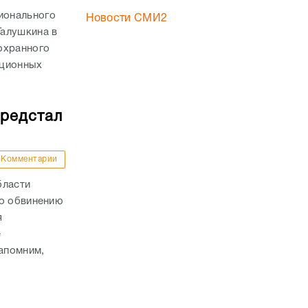
ионального
Новости СМИ2
Галушкина в
охранного
пционных
предстал
Комментарии
бласти
по обвинению
я
е
апомним,