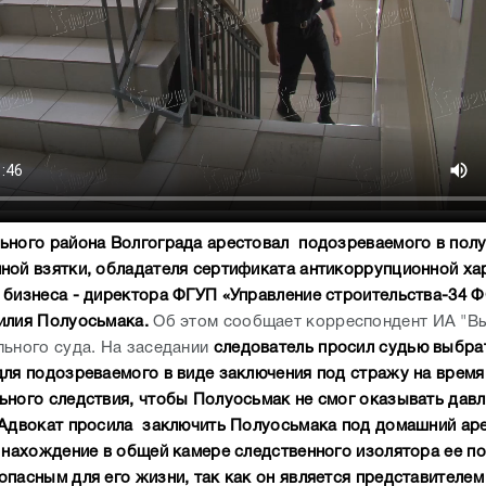
ьного района Волгограда арестовал подозреваемого в пол
ной взятки, обладателя сертификата антикоррупционной ха
 бизнеса - директора ФГУП «Управление строительства-34 
илия Полуосьмака.
Об этом сообщает корреспондент ИА "Вы
льного суда. На заседании
следователь просил судью выбра
для подозреваемого в виде заключения под стражу на время
ьного следствия, чтобы Полуосьмак не смог оказывать давл
 Адвокат просила заключить Полуосьмака под домашний аре
о нахождение в общей камере следственного изолятора ее п
опасным для его жизни, так как он является представителем