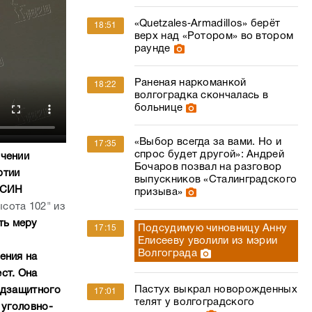
«Quetzales‑Armadillos» берёт
18:51
верх над «Ротором» во втором
раунде
Раненая наркоманкой
18:22
волгоградка скончалась в
больнице
«Выбор всегда за вами. Но и
17:35
спрос будет другой»: Андрей
учении
Бочаров позвал на разговор
ртии
выпускников «Сталинградского
ФСИН
призыва»
сота 102" из
ть меру
Подсудимую чиновницу Анну
17:15
Елисееву уволили из мэрии
Волгограда
ения на
ст. Она
Пастух выкрал новорожденных
одзащитного
17:01
телят у волгоградского
 уголовно-