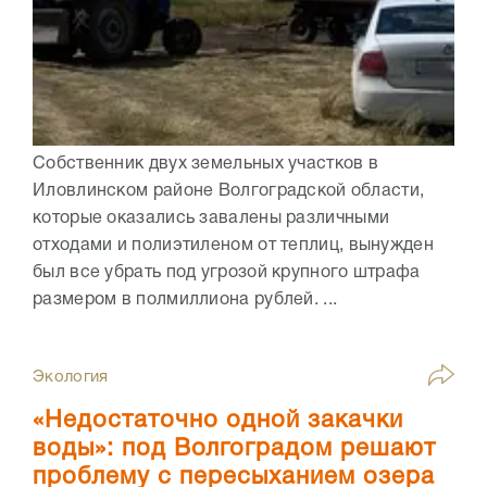
Собственник двух земельных участков в
Иловлинском районе Волгоградской области,
которые оказались завалены различными
отходами и полиэтиленом от теплиц, вынужден
был все убрать под угрозой крупного штрафа
размером в полмиллиона рублей. ...
Экология
«Недостаточно одной закачки
воды»: под Волгоградом решают
проблему с пересыханием озера