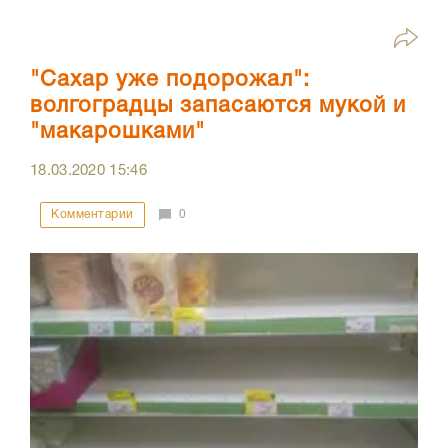
"Сахар уже подорожал":
волгоградцы запасаются мукой и
"макарошками"
18.03.2020
15:46
Комментарии
0