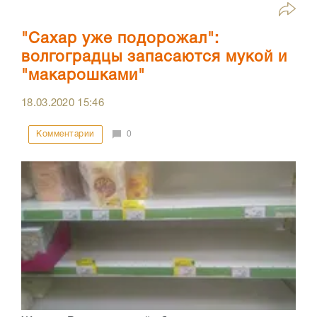
"Сахар уже подорожал":
волгоградцы запасаются мукой и
"макарошками"
18.03.2020
15:46
Комментарии
0