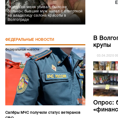
Е
«Когда он меня убивал, было не
больно»: бывший муж напал с отверткой
на владелицу салона красоты в
Волгограде
В Волго
ФЕДЕРАЛЬНЫЕ НОВОСТИ
крупы
Федеральные новости
03.04.2020
0
Опрос: 
«финанс
Сапёры МЧС получили статус ветеранов