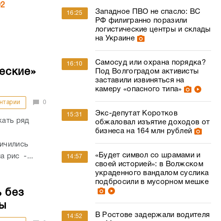
02
Западное ПВО не спасло: ВС
16:25
РФ филигранно поразили
логистические центры и склады
на Украине
Самосуд или охрана порядка?
16:10
еские»
Под Волгоградом активисты
заставили извиняться на
камеру «опасного типа»
нтарии
0
Экс-депутат Коротков
15:31
жать ряд
обжаловал изъятие доходов от
бизнеса на 164 млн рублей
личились
«Будет символ со шрамами и
а рис -...
14:57
своей историей»: в Волжском
украденного вандалом суслика
подбросили в мусорном мешке
 без
ы
В Ростове задержали водителя
14:52