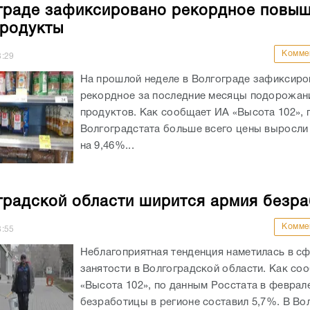
граде зафиксировано рекордное повы
продукты
Комме
8:29
На прошлой неделе в Волгограде зафиксиро
рекордное за последние месяцы подорожан
продуктов. Как сообщает ИА «Высота 102», 
Волгоградстата больше всего цены выросли 
на 9,46%...
градской области ширится армия безр
Комме
8:55
Неблагоприятная тенденция наметилась в с
занятости в Волгоградской области. Как со
«Высота 102», по данным Росстата в феврал
безработицы в регионе составил 5,7%. В Во