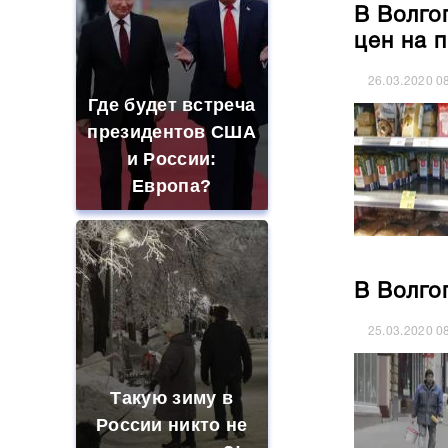
В Волго
цен на 
26.03.2020
0
Где будет встреча
президентов США
и России:
Европа?
В Волго
25.03.2020
0
Такую зиму в
России никто не