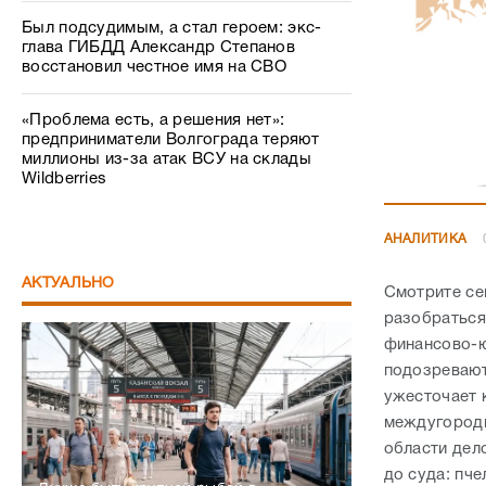
Был подсудимым, а стал героем: экс-
глава ГИБДД Александр Степанов
восстановил честное имя на СВО
«Проблема есть, а решения нет»:
предприниматели Волгограда теряют
миллионы из-за атак ВСУ на склады
Wildberries
АНАЛИТИКА
АКТУАЛЬНО
Смотрите се
разобраться
финансово-ю
подозревают
ужесточает 
междугородн
области дел
до суда: пч