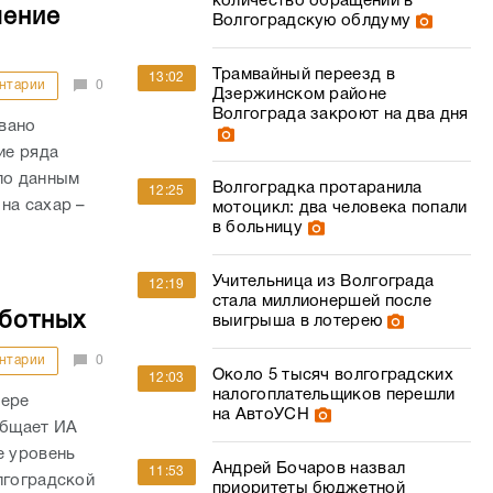
количество обращений в
шение
Волгоградскую облдуму
Трамвайный переезд в
13:02
нтарии
0
Дзержинском районе
Волгограда закроют на два дня
вано
ие ряда
по данным
Волгоградка протаранила
12:25
на сахар –
мотоцикл: два человека попали
в больницу
Учительница из Волгограда
12:19
стала миллионершей после
аботных
выигрыша в лотерею
нтарии
0
Около 5 тысяч волгоградских
12:03
налогоплательщиков перешли
фере
на АвтоУСН
общает ИА
е уровень
Андрей Бочаров назвал
11:53
лгоградской
приоритеты бюджетной