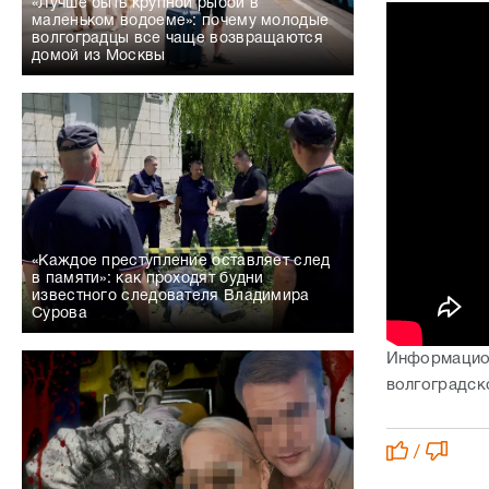
«Лучше быть крупной рыбой в
маленьком водоеме»: почему молодые
волгоградцы все чаще возвращаются
домой из Москвы
«Каждое преступление оставляет след
в памяти»: как проходят будни
известного следователя Владимира
Сурова
Информацион
волгоградско
/