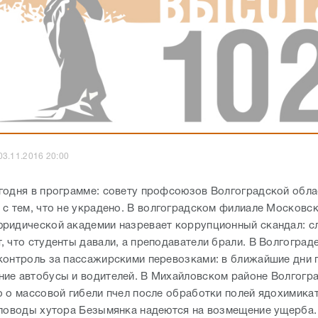
03.11.2016 20:00
годня в программе: совету профсоюзов Волгоградской обла
 с тем, что не украдено. В волгоградском филиале Московс
ридической академии назревает коррупционный скандал: с
, что студенты давали, а преподаватели брали. В Волгогра
контроль за пассажирскими перевозками: в ближайшие дни 
ие автобусы и водителей. В Михайловском районе Волгогр
о о массовой гибели пчел после обработки полей ядохимик
еловоды хутора Безымянка надеются на возмещение ущерба.