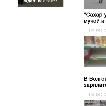
ждал: как так?!
"Сахар 
мукой и
18.03.2020
1
В Волго
зарплат
18.03.2020
1