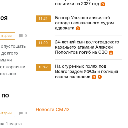
политики на 2027 год
тся
Блогер Ульянов заявил об
11:21
отводе назначенного судом
адвоката
нтарии
0
24-летний сын волгоградского
11:20
 опустошать
казачьего атамана Алексей
Пополитов погиб на СВО
 долгого
самыми
На огуречных полях под
ют корзинки,
10:42
Волгоградом УФСБ и полиция
ительное
нашли нелегалов
 по
Новости СМИ2
нтарии
0
на 1 марта