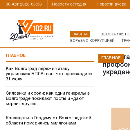
06 Авг 2026 03:36
Новости сегодня
Новости вчера
ГЛАВНАЯ
ВЫСОТА 102. П
БОРЬБА С КОРРУПЦИЕЙ
ТРА
ГЛАВНОЕ
«Высота
ГЛАВНОЕ
профсою
Как Волгоград пережил атаку
украден
украинских БПЛА: все, что происходило
31 июля
Силовики и сроки: как одни генералы в
Волгограде покидают посты и «дают
корни» другие
Кандидаты в Госдуму от Волгоградской
области померились миллионами