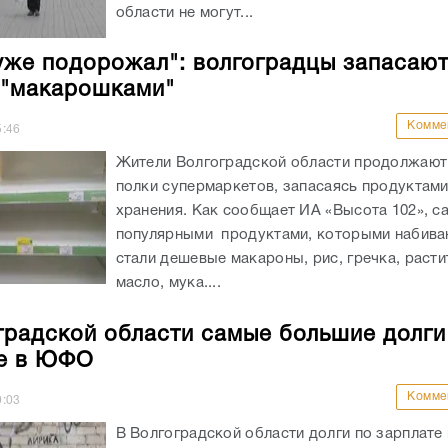
области не могут...
уже подорожал": волгоградцы запасаю
 "макарошками"
Комме
5:46
Жители Волгоградской области продолжают
полки супермаркетов, запасаясь продуктами
хранения. Как сообщает ИА «Высота 102», 
популярными продуктами, которыми набива
стали дешевые макароны, рис, гречка, раст
масло, мука....
градской области самые большие долги
е в ЮФО
Комме
0:03
В Волгоградской области долги по зарплате 