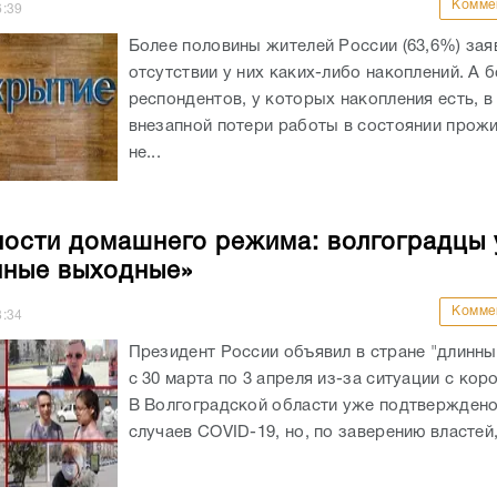
Комме
6:39
Более половины жителей России (63,6%) зая
отсутствии у них каких-либо накоплений. А 
респондентов, у которых накопления есть, в
внезапной потери работы в состоянии прожи
не...
ости домашнего режима: волгоградцы 
нные выходные»
Комме
8:34
Президент России объявил в стране "длинн
с 30 марта по 3 апреля из-за ситуации с кор
В Волгоградской области уже подтверждено
случаев COVID-19, но, по заверению властей,