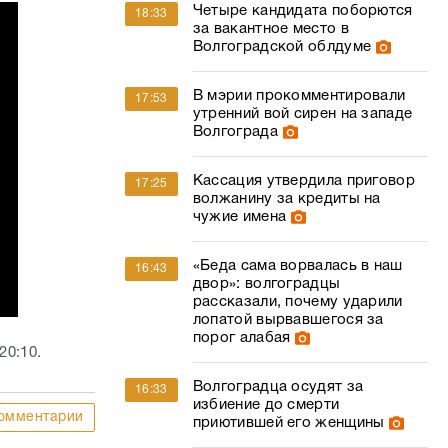
Четыре кандидата поборются
18:33
за вакантное место в
Волгоградской облдуме
В мэрии прокомментировали
17:53
утренний вой сирен на западе
Волгограда
Кассация утвердила приговор
17:25
волжанину за кредиты на
чужие имена
«Беда сама ворвалась в наш
16:43
двор»: волгоградцы
рассказали, почему ударили
лопатой вырвавшегося за
порог алабая
20:10.
Волгоградца осудят за
16:33
избиение до смерти
омментарии
приютившей его женщины