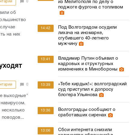
нтарии
0
из Мелитополя по делу о
поджоге фургона с топливом
вили об
большинство
 случае
Под Волгоградом осудили
14:42
лихача на иномарке,
ть на них
сгубившего 40-летнего
мужчину
Владимир Путин объявил о
13:41
кадровых и структурных
уходят
изменениях в Минобороны
«Тебе кирдык!»: волгоградский
нтарии
0
13:39
суд приступил к допросу
блогера Ульянова
ые выходные"
онавирусом.
Волгоградцы сообщают о
 несколько
13:36
сработавших сиренах
 поводов...
Сбои интернета снизили
13:06