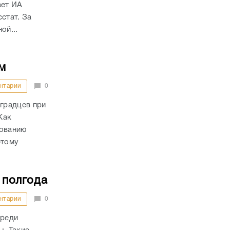
ает ИА
стат. За
ой...
м
нтарии
0
градцев при
Как
дованию
этому
 полгода
нтарии
0
среди