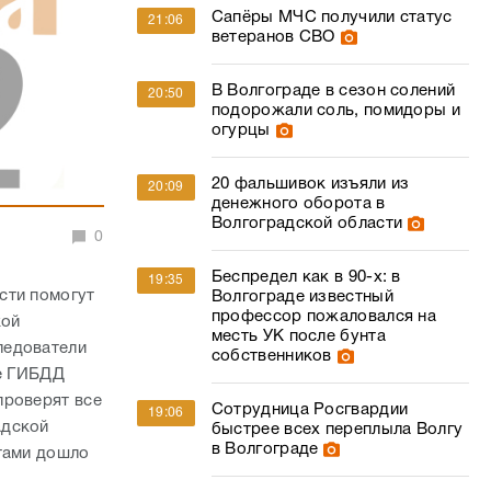
Сапёры МЧС получили статус
21:06
ветеранов СВО
В Волгограде в сезон солений
20:50
подорожали соль, помидоры и
огурцы
20 фальшивок изъяли из
20:09
денежного оборота в
Волгоградской области
0
Беспредел как в 90-х: в
19:35
сти помогут
Волгограде известный
профессор пожаловался на
кой
месть УК после бунта
ледователи
собственников
де ГИБДД
проверят все
Сотрудница Росгвардии
19:06
адской
быстрее всех переплыла Волгу
в Волгограде
атами дошло