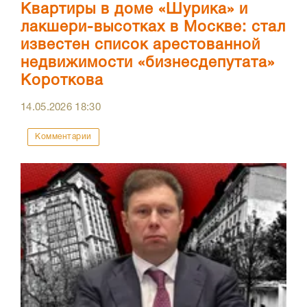
Квартиры в доме «Шурика» и
лакшери-высотках в Москве: стал
известен список арестованной
недвижимости «бизнесдепутата»
Короткова
14.05.2026
18:30
Комментарии