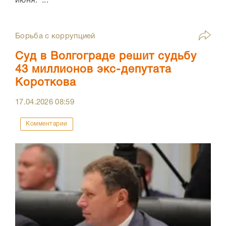
июня. ...
Борьба с коррупцией
Суд в Волгограде решит судьбу
43 миллионов экс-депутата
Короткова
17.04.2026
08:59
Комментарии