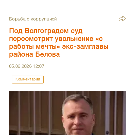
Борьба с коррупцией
Под Волгоградом суд
пересмотрит увольнение «с
работы мечты» экс-замглавы
района Белова
05.06.2026
12:07
Комментарии