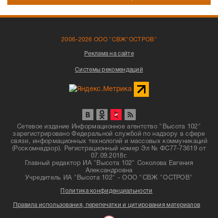
2006-2026 ООО "СВЖ"ОСТРОВ"
Реклама на сайте
Системы рекомендаций
Сетевое издание Информационное агентство "Высота 102"
зарегистрировано Федеральной службой по надзору в сфере
связи, информационных технологий и массовых коммуникаций
(Роскомнадзор). Регистрационный номер Эл № ФС77-73619 от
07.09.2018г.
Главный редактор ИА "Высота 102" Соколова Евгения
Александровна
Учредитель ИА "Высота 102" - ООО "СВЖ "ОСТРОВ"
Политика конфиденциальности
Правила использования, перепечатки и цитирования материалов