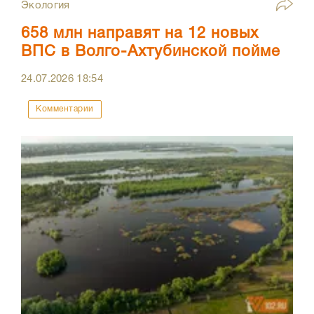
Экология
658 млн направят на 12 новых
ВПС в Волго-Ахтубинской пойме
24.07.2026
18:54
Комментарии