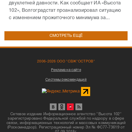
двухлетней давности. Как сообщает ИА «Высота
102», Волгоградстат проанализировал ситуацию
с изменением прожиточного минимума за...
СМОТРЕТЬ ЕЩЁ
2006-2026 ООО "СВЖ"ОСТРОВ"
Реклама на сайте
Системы рекомендаций
Сетевое издание Информационное агентство "Высота 102"
зарегистрировано Федеральной службой по надзору в сфере
связи, информационных технологий и массовых коммуникаций
(Роскомнадзор). Регистрационный номер Эл № ФС77-73619 от
07.09.2018г.