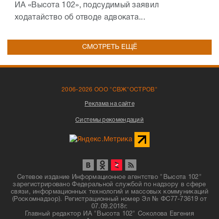
ИА «Высота 102», подсудимый заявил
ходатайство об отводе адвоката...
СМОТРЕТЬ ЕЩЁ
2006-2026 ООО "СВЖ"ОСТРОВ"
Реклама на сайте
Системы рекомендаций
Сетевое издание Информационное агентство "Высота 102"
зарегистрировано Федеральной службой по надзору в сфере
связи, информационных технологий и массовых коммуникаций
(Роскомнадзор). Регистрационный номер Эл № ФС77-73619 от
07.09.2018г.
Главный редактор ИА "Высота 102" Соколова Евгения