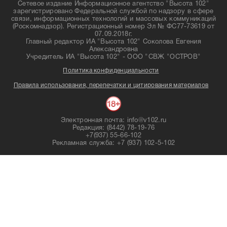
Сетевое издание Информационное агентство "Высота 102"
зарегистрировано Федеральной службой по надзору в сфере
связи, информационных технологий и массовых коммуникаций
(Роскомнадзор). Регистрационный номер Эл № ФС77-73619 от
07.09.2018г.
Главный редактор ИА "Высота 102" Соколова Евгения
Александровна
Учредитель ИА "Высота 102" - ООО "СВЖ "ОСТРОВ"
Политика конфиденциальности
Правила использования, перепечатки и цитирования материалов
Электронная почта: info@v102.ru
Редакция: (8442) 78-19-76
+7(937) 55-66-102
Рекламная служба: +7 (937) 102-5-102