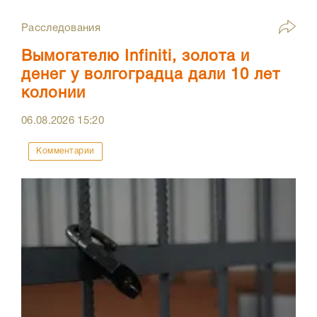
Расследования
Вымогателю Infiniti, золота и
денег у волгоградца дали 10 лет
колонии
06.08.2026
15:20
Комментарии