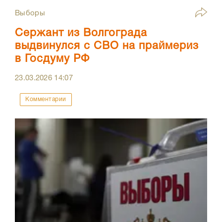
Выборы
Сержант из Волгограда
выдвинулся с СВО на праймериз
в Госдуму РФ
23.03.2026
14:07
Комментарии