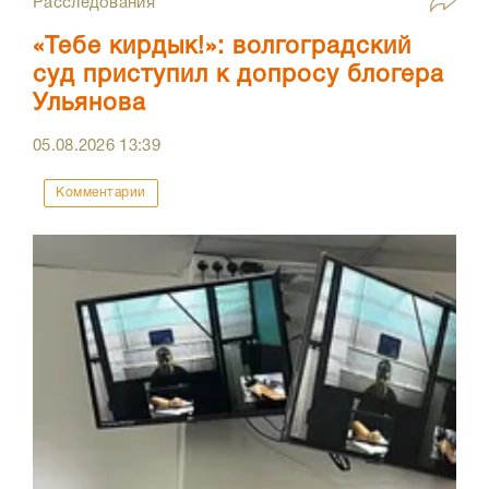
Расследования
«Тебе кирдык!»: волгоградский
суд приступил к допросу блогера
Ульянова
05.08.2026
13:39
Комментарии