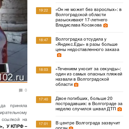
«Он не может без взрослых»: в
19:22
Волгоградской области
разыскивают 17-летнего
Владислава Косакова
Волгоградка отсудила у
18:47
«Яндекс.Еды» в разы больше
цены недоставленного заказа
«Течением уносит за секунды»:
18:03
один из самых опасных пляжей
назвали в Волгоградской
области
0
Двое погибших, больше 20
17:40
пострадавших: в Волгограде за
ада приняла
неделю случился шквал ДТП
бирательному
 ссылкой на
В центре Волгограда зазвучит
17:01
и», У КПРФ –
орган