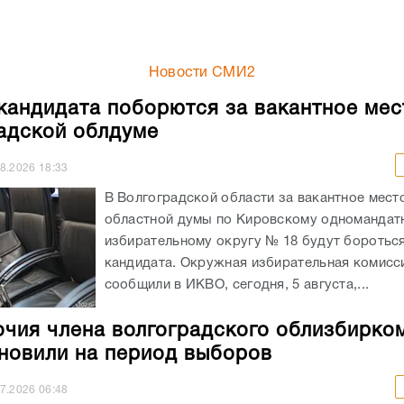
Новости СМИ2
кандидата поборются за вакантное мес
адской облдуме
08.2026
18:33
В Волгоградской области за вакантное мест
областной думы по Кировскому одномандат
избирательному округу № 18 будут боротьс
кандидата. Окружная избирательная комисси
сообщили в ИКВО, сегодня, 5 августа,...
чия члена волгоградского облизбирко
новили на период выборов
07.2026
06:48