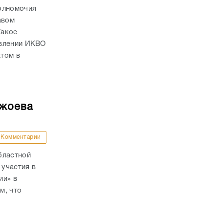
олномочия
авом
Такое
овлении ИКВО
том в
ржоева
Комментарии
бластной
участия в
ии» в
м, что