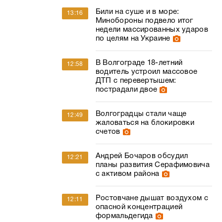
Били на суше и в море:
13:16
Минобороны подвело итог
недели массированных ударов
по целям на Украине
В Волгограде 18-летний
12:58
водитель устроил массовое
ДТП с перевертышем:
пострадали двое
Волгоградцы стали чаще
12:49
жаловаться на блокировки
счетов
Андрей Бочаров обсудил
12:21
планы развития Серафимовича
с активом района
Ростовчане дышат воздухом с
12:11
опасной концентрацией
формальдегида