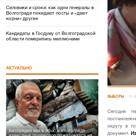
Силовики и сроки: как одни генералы в
Волгограде покидают посты и «дают
корни» другие
Кандидаты в Госдуму от Волгоградской
области померились миллионами
АКТУАЛЬНО
ВЫБОРЫ
11.0
Сегодня те
постановлен
округу в г
Беспредел как в 90-х: в Волгограде
документ.
Из
известный профессор пожаловался на