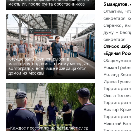
месть УК после бунта собственников
5 мандатов,
Отметим, чт
секретаря к
Серенко, вы
думу – бесп
секретаря.
Список избр
«Единая Рос
«Лучше быть крупной рыбой в
Общемуницип
маленьком водоеме»: почему молодые
Роман Гребе
волгоградцы все чаще возвращаются
домой из Москвы
Роланд Хери
Ирина Гусев
Территориал
Ольга Толок
Территориал
Виктор Кры
Территориал
Николай Бел
«Каждое преступление оставляет след