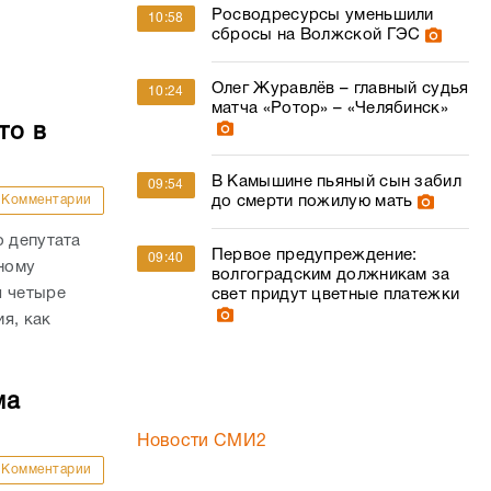
Росводресурсы уменьшили
10:58
сбросы на Волжской ГЭС
Олег Журавлёв – главный судья
10:24
матча «Ротор» – «Челябинск»
то в
В Камышине пьяный сын забил
09:54
до смерти пожилую мать
Комментарии
о депутата
Первое предупреждение:
09:40
ному
волгоградским должникам за
я четыре
свет придут цветные платежки
я, как
ма
Новости СМИ2
Комментарии