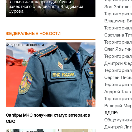
Территориал
в памяти»: как проходят будни
известного следователя Владимира
Зоя Заболот
Сурова
Территориал
Владимир Ва
Территориал
ФЕДЕРАЛЬНЫЕ НОВОСТИ
Светлана Ти
Территориал
Федеральные новости
Олег Ярыгин
Территориал
Дмитрий Фе
Территориал
Сергей Писк
Территориал
Андрей Таев
Территориал
Валерий Ми
ЛДПР:
Сапёры МЧС получили статус ветеранов
Общемуницип
СВО
Дмитрий Лит
Федеральные новости