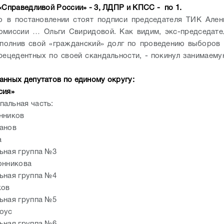
 «Справедливой России» - 3, ЛДПР и КПСС - по 1.
о в постановлении стоят подписи председателя ТИК Але
омиссии … Ольги Свиридовой. Как видим, экс-председат
полнив свой «гражданский» долг по проведению выборов
рецедентных по своей скандальности, - покинул занимаем
анных депутатов по единому округу:
сия»
альная часть:
нников
анов
а
ьная группа №3
онникова
ьная группа №4
ков
ьная группа №5
оус