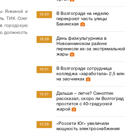
ны Янкиной и
В Волгограде на неделю
16:50
ель ТИК Олег
перекроют часть улицы
Бакинская
 в городскую
ую должность
День физкультурника в
16:39
Новоаннинском районе
перенесли из-за экстремальной
жары
В Волгограде сотрудница
16:31
колледжа «заработала» 2,5 млн
на заочниках
Дальше – легче? Синоптик
15:51
рассказал, скоро ли Волгоград
простится с 40-градусной
жарой
«Россети Юг» увеличили
15:28
мощность электроснабжения