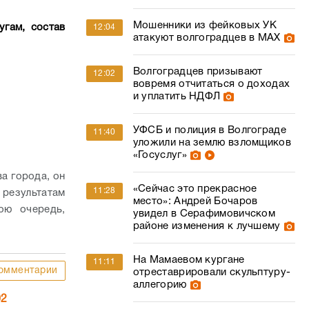
Мошенники из фейковых УК
гам, состав
12:04
атакуют волгоградцев в МАХ
Волгоградцев призывают
12:02
вовремя отчитаться о доходах
и уплатить НДФЛ
УФСБ и полиция в Волгограде
11:40
уложили на землю взломщиков
«Госуслуг»
ва города, он
«Сейчас это прекрасное
11:28
результатам
место»: Андрей Бочаров
ою очередь,
увидел в Серафимовичском
районе изменения к лучшему
На Мамаевом кургане
11:11
омментарии
отреставрировали скульптуру-
аллегорию
02