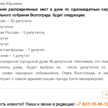
Юлия Юрьевна
анее распределенных мест в думе по одномандатным окру
льного собрания Волгограда будет следующим:
сия» - 33 депутата
путатов
ая Россия» - 5 депутатов
путат
путат
я платформа» - 1 депутат
ние – 1 депутат
оградской городской думе 48 депутатов. Напомним, что гла
атель думы, будет выбран из числа депутатов по 
я самих народных избранников. Глава Волгограда, в св
нтракт с главой администрации города (сити-менеджером).
К
сть новости? Пиши и звони в редакцию:
+7 (937) 55-66-1