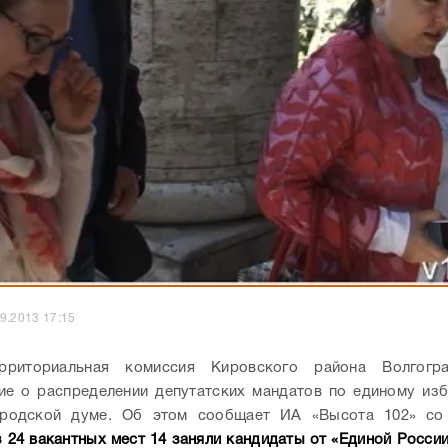
9.2013 17:15
рриториальная комиссия Кировского района Волгогр
ие о распределении депутатских мандатов по единому из
ородской думе. Об этом сообщает ИА «Высота 102» со
 24 вакантных мест 14 заняли кандидаты от «Единой Росси