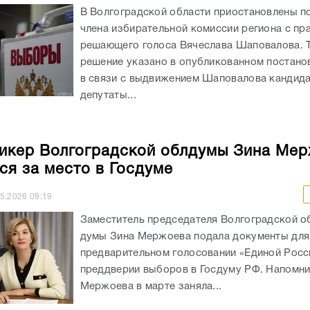
В Волгоградской области приостановлены п
члена избирательной комиссии региона с пр
решающего голоса Вячеслава Шаповалова. 
решение указано в опубликованном постан
в связи с выдвижением Шаповалова кандида
депутаты...
икер Волгоградской облдумы Зина Ме
ся за место в Госдуме
05.2026
09:19
Заместитель председателя Волгоградской о
думы Зина Мержоева подала документы для 
предварительном голосовании «Единой Росс
преддверии выборов в Госдуму РФ. Напомни
Мержоева в марте заняла...