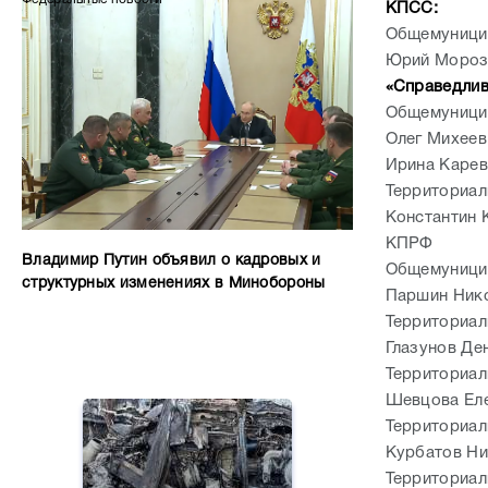
КПСС:
Общемуницип
Юрий Мороз
«Справедлив
Общемуницип
Олег Михеев
Ирина Карев
Территориал
Константин 
КПРФ
Владимир Путин объявил о кадровых и
Общемуницип
структурных изменениях в Минобороны
Паршин Нико
Территориал
Глазунов Де
Территориал
Шевцова Ел
Территориал
Курбатов Ни
Территориал