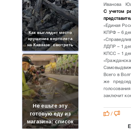
Иванова 
С учетом р
представите
«Единая Рос
Как выглядит место
КПРФ – 6 де
крушение вертолета
«Справедлив
на Кавказе: смотреть
ЛДПР – 1 де
КПСС – 1 де
«Гражданска
Самовыдвиже
Всего в Волг
же председ
голосовани
заключит ко
Не ешьте эту
готовую еду из
/
магазина: список
Е