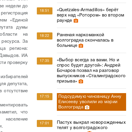
ве недели до
«Quetzales‑Armadillos» берёт
18:51
регистрация
верх над «Ротором» во втором
ием «Единой
раунде
путата думы
 области на
Раненая наркоманкой
18:22
волгоградка скончалась в
 ресурса. За
больнице
ца региона:
 Давыдов. ИА
«Выбор всегда за вами. Но и
17:35
сти проверку
спрос будет другой»: Андрей
Бочаров позвал на разговор
выпускников «Сталинградского
избирателей
призыва»
ля депутата,
в отсутствие
Подсудимую чиновницу Анну
17:15
Елисееву уволили из мэрии
ментировать
Волгограда
аметил, что
 население
Пастух выкрал новорожденных
17:01
и.
телят у волгоградского