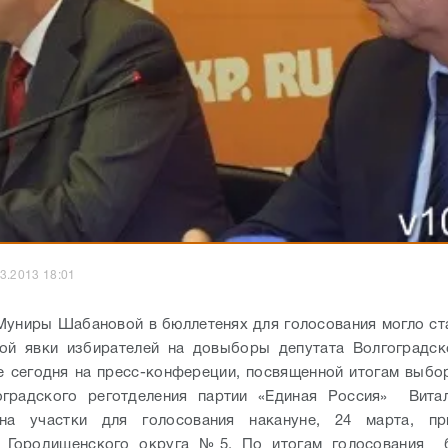
3.2013 18:01
Муниры Шабановой в бюллетенях для голосования могло ст
кой явки избирателей на довыборы депутата Волгоградск
е сегодня на пресс-конфереции, посвященной итогам выбо
оградского реготделения партии «Единая Россия» Витал
на участки для голосования накануне, 24 марта, п
й Городищенского округа №5. По итогам голосования 