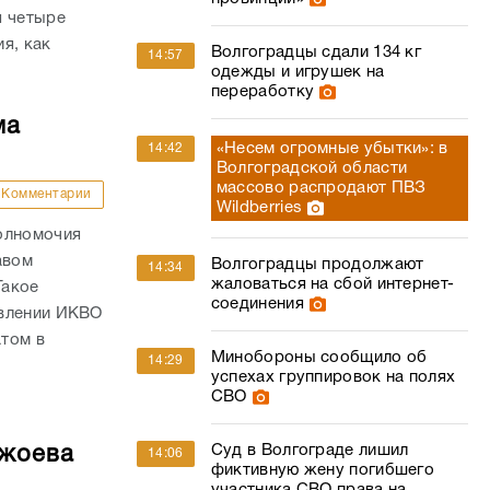
я четыре
я, как
Волгоградцы сдали 134 кг
14:57
одежды и игрушек на
переработку
ма
«Несем огромные убытки»: в
14:42
Волгоградской области
массово распродают ПВЗ
Комментарии
Wildberries
олномочия
авом
Волгоградцы продолжают
14:34
жаловаться на сбой интернет-
Такое
соединения
овлении ИКВО
том в
Минобороны сообщило об
14:29
успехах группировок на полях
СВО
Суд в Волгограде лишил
ржоева
14:06
фиктивную жену погибшего