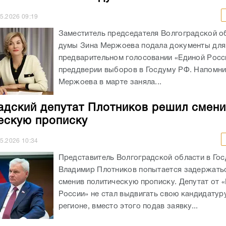
05.2026
09:19
Заместитель председателя Волгоградской о
думы Зина Мержоева подала документы для 
предварительном голосовании «Единой Росс
преддверии выборов в Госдуму РФ. Напомни
Мержоева в марте заняла...
адский депутат Плотников решил смени
ескую прописку
05.2026
10:34
Представитель Волгоградской области в Го
Владимир Плотников попытается задержатьс
сменив политическую прописку. Депутат от 
России» не стал выдвигать свою кандидатур
регионе, вместо этого подав заявку...