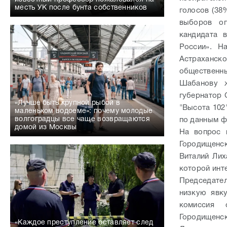
месть УК после бунта собственников
голосов (38
выборов оп
кандидата 
России». Н
Астраханск
общественны
Шабанову ж
губернатор 
«Лучше быть крупной рыбой в
"Высота 102
маленьком водоеме»: почему молодые
волгоградцы все чаще возвращаются
по данным ф
домой из Москвы
На вопрос 
Городищенск
Виталий Лих
которой инт
Председате
низкую явк
комиссия 
Городищенско
«Каждое преступление оставляет след