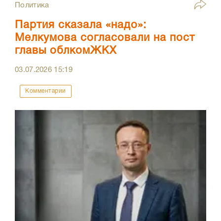
Политика
Партия сказала «надо»:
Мелкумова согласовали на пост
главы облкомЖКХ
03.07.2026
15:19
Комментарии