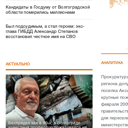
Кандидаты в Госдуму от Волгоградской
области померились миллионами
Был подсудимым, а стал героем: экс-
глава ГИБДД Александр Степанов
восстановил честное имя на СВО
АНАЛИТИКА
АКТУАЛЬНО
Прокуратура
региона доп
поселка Акс
крупные пож
февраля 2009
правительст
для пересел
Беспредел как в 90-х: в Волгограде
министерств
известный профессор пожаловался на