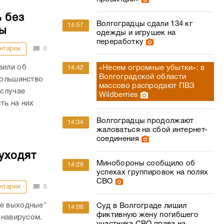
 без
Волгоградцы сдали 134 кг
14:57
ы
одежды и игрушек на
переработку
нтарии
0
вили об
«Несем огромные убытки»: в
14:42
Волгоградской области
большинство
массово распродают ПВЗ
 случае
Wildberries
ть на них
Волгоградцы продолжают
14:34
жаловаться на сбой интернет-
соединения
уходят
Минобороны сообщило об
14:29
успехах группировок на полях
СВО
нтарии
0
ые выходные"
Суд в Волгограде лишил
14:06
фиктивную жену погибшего
онавирусом.