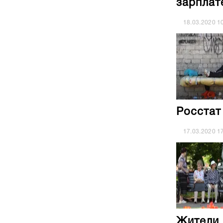
зарплат
18.03.2020
1
Росстат
17.03.2020
1
Жители 