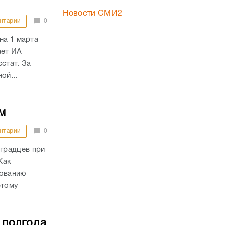
Новости СМИ2
нтарии
0
на 1 марта
ает ИА
стат. За
ой...
м
нтарии
0
градцев при
Как
дованию
этому
 полгода