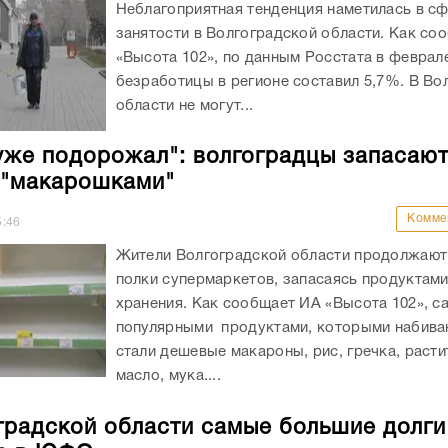
Неблагоприятная тенденция наметилась в с
занятости в Волгоградской области. Как со
«Высота 102», по данным Росстата в феврал
безработицы в регионе составил 5,7%. В Во
области не могут...
уже подорожал": волгоградцы запасаю
 "макарошками"
Комме
5:46
Жители Волгоградской области продолжают
полки супермаркетов, запасаясь продуктами
хранения. Как сообщает ИА «Высота 102», 
популярными продуктами, которыми набива
стали дешевые макароны, рис, гречка, раст
масло, мука....
градской области самые большие долги