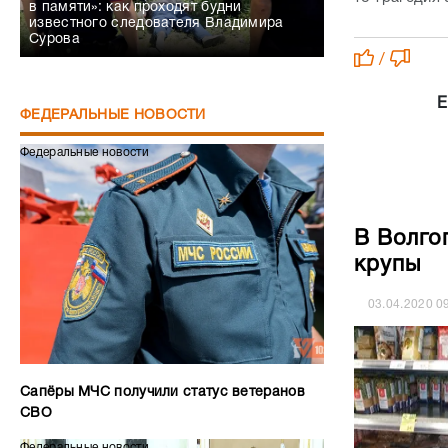
в памяти»: как проходят будни
известного следователя Владимира
Сурова
/
Е
ФЕДЕРАЛЬНЫЕ НОВОСТИ
Федеральные новости
В Волго
крупы
03.04.2020
0
Сапёры МЧС получили статус ветеранов
СВО
Федеральные новости