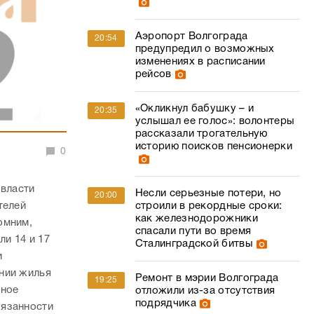
Аэропорт Волгограда
20:54
предупредил о возможных
изменениях в расписании
рейсов
«Окликнул бабушку – и
20:35
услышал ее голос»: волонтеры
рассказали трогательную
историю поисков пенсионерки
0
 власти
Несли серьезные потери, но
20:00
телей
строили в рекордные сроки:
как железнодорожники
омним,
спасали пути во время
и 14 и 17
Сталинградской битвы
и
нии жилья
Ремонт в мэрии Волгограда
19:25
ьное
отложили из-за отсутствия
подрядчика
бязанности