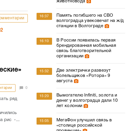
животновода
Память погибшего на СВО
16:37
омментарии
волгоградца увековечат на ж/д
станции в Волгограде
02
В России появилась первая
16:10
брендированная мобильная
связь благотворительной
организации
еские»
Две электрички развезут
15:32
болельщиков «Ротора» 9
августа
нтарии
0
Вымогателю Infiniti, золота и
15:20
жать ряд
денег у волгоградца дали 10
лет колонии
личились
а рис -...
МегаФон улучшил связь в
15:05
«столице российской
провинции»