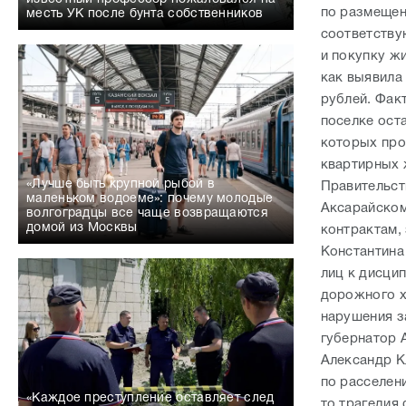
по размещен
месть УК после бунта собственников
соответству
и покупку ж
как выявила
рублей. Факт
поселке ост
которых про
квартирных 
«Лучше быть крупной рыбой в
Правительст
маленьком водоеме»: почему молодые
Аксарайском
волгоградцы все чаще возвращаются
домой из Москвы
контрактам,
Константина
лиц к дисци
дорожного х
нарушения з
губернатор 
Александр К
по расселен
«Каждое преступление оставляет след
то трагедия