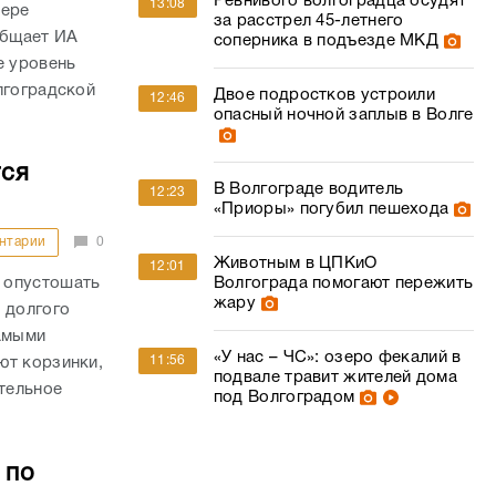
Ревнивого волгоградца осудят
13:08
фере
за расстрел 45-летнего
общает ИА
соперника в подъезде МКД
е уровень
лгоградской
Двое подростков устроили
12:46
опасный ночной заплыв в Волге
тся
В Волгограде водитель
12:23
«Приоры» погубил пешехода
нтарии
0
Животным в ЦПКиО
12:01
 опустошать
Волгограда помогают пережить
жару
 долгого
самыми
«У нас – ЧС»: озеро фекалий в
11:56
ют корзинки,
подвале травит жителей дома
ительное
под Волгоградом
 по