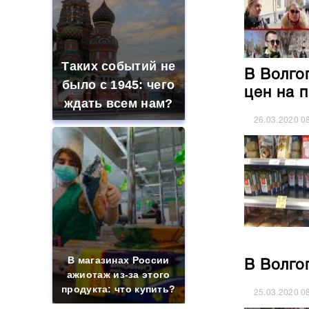
Таких событий не
В Волго
было с 1945: чего
цен на 
ждать всем нам?
26.03.2020
0
В магазинах России
В Волго
ажиотаж из-за этого
продукта: что купить?
25.03.2020
0