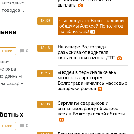
участника СВО права на
 несколько
выплаты
 поводов...
Сын депутата Волгоградской
13:39
облдумы Алексей Пополитов
шение
погиб на СВО
На севере Волгограда
13:16
нтарии
0
разыскивают водителя,
скрывшегося с места ДТП
вано
ие ряда
«Людей в терминале очень
13:15
по данным
много»: в аэропорту
Волгограда начались массовые
на сахар –
задержки рейсов
Зарплаты сварщиков и
13:08
аналитиков растут быстрее
аботных
всех в Волгоградской области
нтарии
0