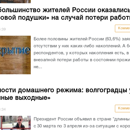
большинство жителей России оказались
овой подушки» на случай потери работ
Комме
6:39
Более половины жителей России (63,6%) зая
отсутствии у них каких-либо накоплений. А 
респондентов, у которых накопления есть, в
внезапной потери работы в состоянии прожи
не...
ости домашнего режима: волгоградцы 
нные выходные»
Комме
8:34
Президент России объявил в стране "длинн
с 30 марта по 3 апреля из-за ситуации с кор