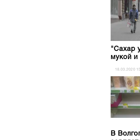
"Сахар 
мукой и
18.03.2020
1
В Волго