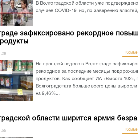
В Волгоградской области уже подтверждено
случаев COVID-19, но, по заверению властей,
граде зафиксировано рекордное повы
продукты
Комме
8:29
На прошлой неделе в Волгограде зафиксиро
рекордное за последние месяцы подорожан
продуктов. Как сообщает ИА «Высота 102», 
Волгоградстата больше всего цены выросли 
на 9,46%...
градской области ширится армия безр
Комме
8:55