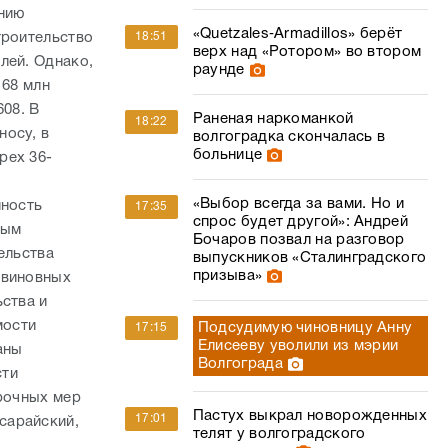
ению
«Quetzales‑Armadillos» берёт
троительство
18:51
верх над «Ротором» во втором
лей. Однако,
раунде
168 млн
608. В
Раненая наркоманкой
18:22
носу, в
волгоградка скончалась в
больнице
рех 36-
«Выбор всегда за вами. Но и
нность
17:35
спрос будет другой»: Андрей
ным
Бочаров позвал на разговор
ельства
выпускников «Сталинградского
призыва»
 виновных
ства и
мости
Подсудимую чиновницу Анну
17:15
Елисееву уволили из мэрии
аны
Волгограда
сти
срочных мер
Пастух выкрал новорожденных
17:01
сарайский,
телят у волгоградского