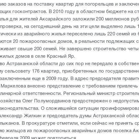
ию заказов на поставку квартир для погорельцев и заключ
ющих госконтрактов. В 2010 году в областном бюджете на с
илья для жителей Аксарайского заложили 200 миллионов руб
 проверка, на сегодняшний день на эти цели выделено лишь 
ически из аварийного жилья переселено лишь 220 семей из 
аются 20 пожароопасных домов, в реальности подлежащих с
живает свыше 200 семей. Не завершено строительство четы
жилых домов в селе Красный Яр.
во Астраханской области до сих пор не передало в собстве
у сельсовету 176 квартир, приобретенных по государствен
 заключенным еще в 2009 году. В адрес председателя правит
 Маркелова внесено представление с требованием привлечь
плинарной ответственности. Региональный министр строитель
озяйства Олег Полумордвинов предостережен о недопусти
аконодательства. О сложившейся ситуации проинформиров
Александр Жилкин и председатель думы Астраханской обла
лыканов. В прокуратуре отметили, если сейчас не принять 
ию жильцов из пожароопасных аварийных домов поселка Ак
 февраля 2009 может повториться.