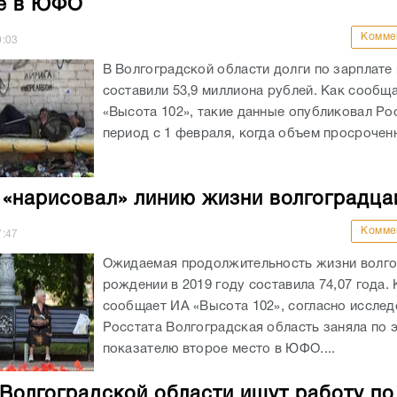
е в ЮФО
Комме
0:03
В Волгоградской области долги по зарплате 
составили 53,9 миллиона рублей. Как сообщ
«Высота 102», такие данные опубликовал Рос
период с 1 февраля, когда объем просроченн
 «нарисовал» линию жизни волгоградца
Комме
7:47
Ожидаемая продолжительность жизни волго
рождении в 2019 году составила 74,07 года. 
сообщает ИА «Высота 102», согласно иссле
Росстата Волгоградская область заняла по 
показателю второе место в ЮФО....
Волгоградской области ищут работу по