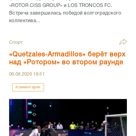
«ROTOR CISS GROUP» и LOS TRONCOS FC.
Встреча завершилась победой волгоградского
коллектива...
Спорт
«Quetzales‑Armadillos» берёт верх
над «Ротором» во втором раунде
06.08.2026
18:51
Комментарии