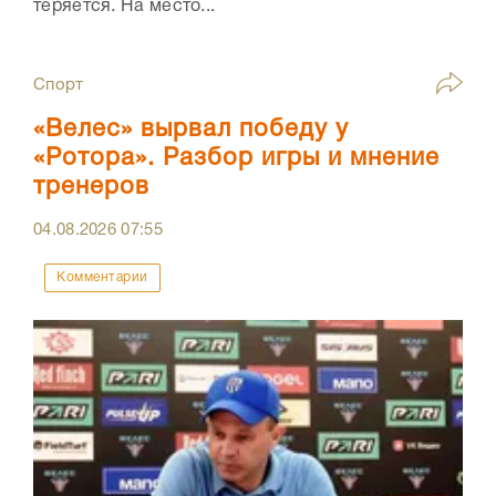
теряется. На место...
Спорт
«Велес» вырвал победу у
«Ротора». Разбор игры и мнение
тренеров
04.08.2026
07:55
Комментарии