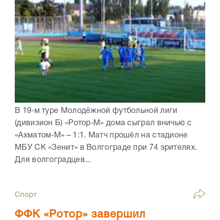
В 19‑м туре Молодёжной футбольной лиги
(дивизион Б) «Ротор‑М» дома сыграл вничью с
«Ахматом‑М» – 1:1. Матч прошёл на стадионе
МБУ СК «Зенит» в Волгограде при 74 зрителях.
Для волгоградцев...
Спорт
ФФК «Ротор» завершил