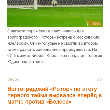
3 августа поражением закончилась для
волгоградского «Ротора» встреча с московским
«Велесом». Сине-голубые не смогли во втором
тайме развить завоёванное преимущество. На
67-й минуте Кирилл Корольков продавил Георгия
Юдинцева и отдал...
Спорт
Волгоградский «Ротор» по итогу
первого тайма вырвался вперёд в
матче против «Велеса»