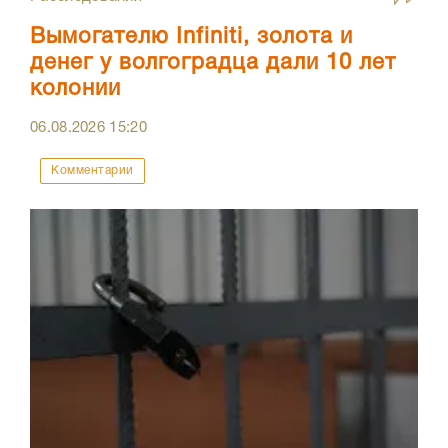
Вымогателю Infiniti, золота и
денег у волгоградца дали 10 лет
колонии
06.08.2026
15:20
Комментарии