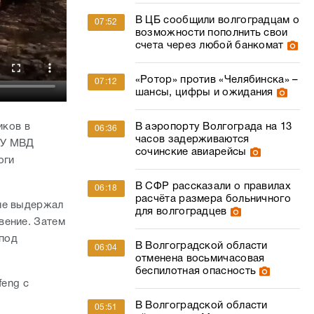
В ЦБ сообщили волгоградцам о
07:52
возможности пополнить свои
счета через любой банкомат
«Ротор» против «Челябинска» –
07:12
шансы, цифры и ожидания
иков в
В аэропорту Волгограда на 13
06:36
часов задерживаются
ГУ МВД
сочинские авиарейсы
оги
В СФР рассказали о правилах
06:18
расчёта размера больничного
 не выдержал
для волгоградцев
вение. Затем
 под
В Волгоградской области
06:04
отменена восьмичасовая
беспилотная опасность
feng с
В Волгоградской области
05:51