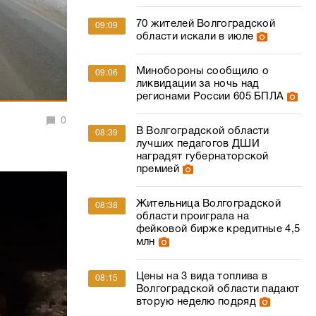
70 жителей Волгоградской
09:09
области искали в июле
Минобороны сообщило о
09:06
ликвидации за ночь над
регионами России 605 БПЛА
0
В Волгоградской области
08:39
лучших педагогов ДШИ
наградят губернаторской
премией
Жительница Волгоградской
08:38
области проиграла на
фейковой бирже кредитные 4,5
млн
Цены на 3 вида топлива в
08:15
Волгоградской области падают
вторую неделю подряд