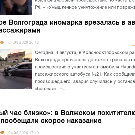
квалифицировали происшествие по части 2 с
РФ – «Умышленное уничтожение или поврежд
ре Волгограда иномарка врезалась в а
ассажирами
ИЯ
04.08.2026
20:13
Сегодня, 4 августа, в Краснооктябрьском р
Волгограда произошло дорожно-транспорт
происшествие с участием автомобиля Hyunda
пассажирского автобуса №21. Как сообщил
произошедшего, авария случилась у остано
«Газовая». –...
ый час близко»: в Волжском похитител
 пообещали скорое наказание
ИЯ
04.08.2026
17:19