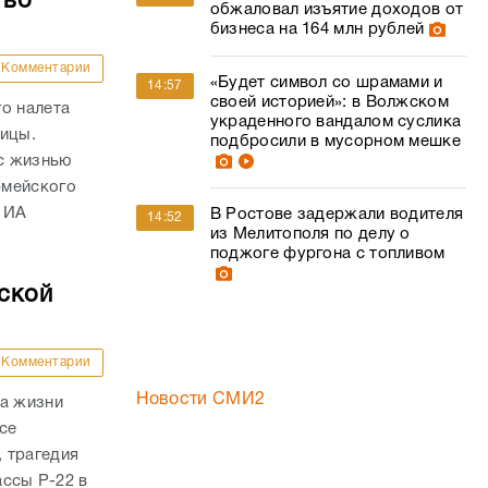
 во
обжаловал изъятие доходов от
бизнеса на 164 млн рублей
Комментарии
«Будет символ со шрамами и
14:57
своей историей»: в Волжском
о налета
украденного вандалом суслика
ницы.
подбросили в мусорном мешке
с жизнью
рмейского
 ИА
В Ростове задержали водителя
14:52
из Мелитополя по делу о
поджоге фургона с топливом
ской
Комментарии
Новости СМИ2
ла жизни
се
 трагедия
ассы Р-22 в