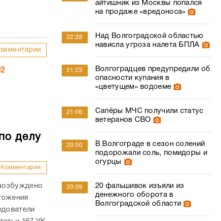
айтишник из Москвы попался
на продаже «вредоноса»
Над Волгоградской областью
22:28
нависла угроза налета БПЛА
омментарии
Волгоградцев предупредили об
02
21:23
опасности купания в
«цветущем» водоеме
Сапёры МЧС получили статус
21:06
ветеранов СВО
по делу
В Волгограде в сезон солений
20:50
подорожали соль, помидоры и
огурцы
Комментарии
 возбуждено
20 фальшивок изъяли из
20:09
денежного оборота в
тожения
Волгоградской области
едователи