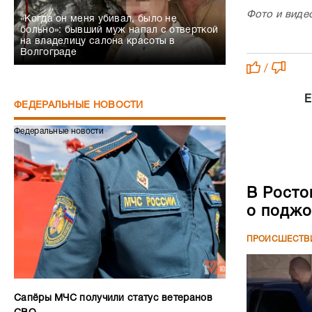
Фото и виде
«Когда он меня убивал, было не
больно»: бывший муж напал с отверткой
на владелицу салона красоты в
Волгограде
/
Е
ФЕДЕРАЛЬНЫЕ НОВОСТИ
Федеральные новости
В Росто
о поджо
ПРОИСШЕСТВ
Сапёры МЧС получили статус ветеранов