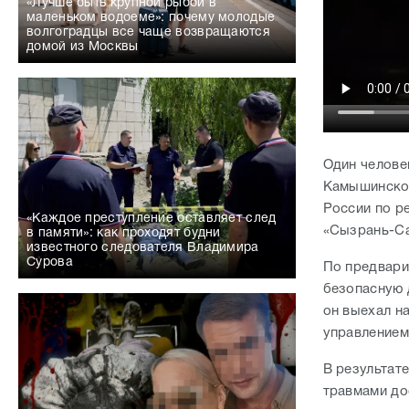
«Лучше быть крупной рыбой в
маленьком водоеме»: почему молодые
волгоградцы все чаще возвращаются
домой из Москвы
Один человек
Камышинском
России по р
«Каждое преступление оставляет след
«Сызрань-Са
в памяти»: как проходят будни
известного следователя Владимира
Сурова
По предвари
безопасную 
он выехал на
управлением
В результате
травмами до