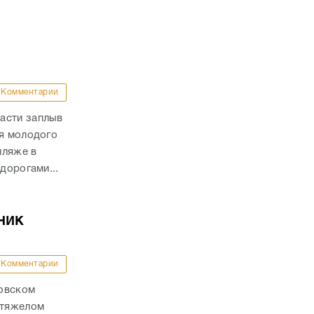
Комментарии
асти заплыв
ля молодого
пляже в
дорогами...
ник
Комментарии
ховском
 тяжелом