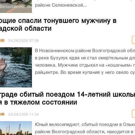
районе Селезневской...
щие спасли тонувшего мужчину в
адской области
ИЯ
04.08.2026
07:09
В Новоаннинском районе Волгоградской обл
в реке Бузулук едва не стал смертельным д
человека. Мужчина отдыхал на «кошачьем» 
райцентре. Во время купания у него свело су
граде сбитый поездом 14-летний школь
я в тяжелом состоянии
ИЯ
03.08.2026
11:24
Юный велосипедист, сбитый поездом в Оль
районе Волгоградской области, находится в