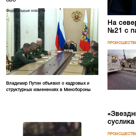
СВО
Федеральные новости
На севе
№21 с п
ПРОИСШЕСТВ
Владимир Путин объявил о кадровых и
структурных изменениях в Минобороны
«Звездн
суслика
ПРОИСШЕСТВ