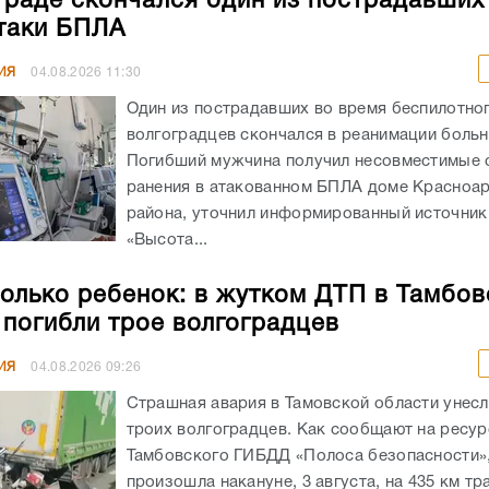
граде скончался один из пострадавших
таки БПЛА
ИЯ
04.08.2026
11:30
Один из пострадавших во время беспилотног
волгоградцев скончался в реанимации боль
Погибший мужчина получил несовместимые 
ранения в атакованном БПЛА доме Красноа
района, уточнил информированный источник
«Высота...
олько ребенок: в жутком ДТП в Тамбов
 погибли трое волгоградцев
ИЯ
04.08.2026
09:26
Страшная авария в Тамовской области унес
троих волгоградцев. Как сообщают на ресур
Тамбовского ГИБДД «Полоса безопасности»,
произошла накануне, 3 августа, на 435 км тр