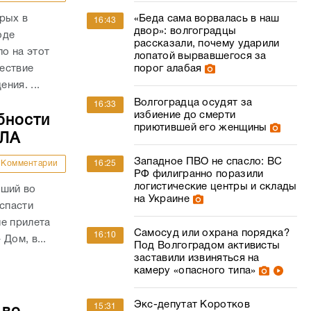
рых в
«Беда сама ворвалась в наш
16:43
двор»: волгоградцы
оде
рассказали, почему ударили
о на этот
лопатой вырвавшегося за
ествие
порог алабая
ния. ...
Волгоградца осудят за
16:33
избиение до смерти
бности
приютившей его женщины
ПЛА
Западное ПВО не спасло: ВС
Комментарии
16:25
РФ филигранно поразили
логистические центры и склады
вший во
на Украине
 спасти
е прилета
Самосуд или охрана порядка?
16:10
Дом, в...
Под Волгоградом активисты
заставили извиняться на
камеру «опасного типа»
Экс-депутат Коротков
15:31