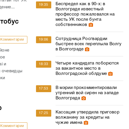
татьи 167 УК
Беспредел как в 90-х: в
19:35
ение...
Волгограде известный
профессор пожаловался на
месть УК после бунта
втобус
собственников
Сотрудница Росгвардии
Комментарии
19:06
быстрее всех переплыла Волгу
в Волгограде
айоне
ное
Четыре кандидата поборются
i и
18:33
за вакантное место в
и очевидцы
Волгоградской облдуме
вки
В мэрии прокомментировали
17:53
утренний вой сирен на западе
Волгограда
ю
Кассация утвердила приговор
17:25
волжанину за кредиты на
чужие имена
Комментарии