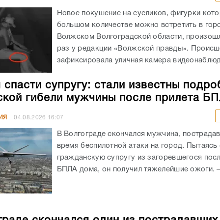
Новое покушение на сусликов, фигурки кото
большом количестве можно встретить в гор
Волжском Волгоградской области, произошл
раз у редакции «Волжской правды». Происш
зафиксировала уличная камера видеонаблюде
 спасти супругу: стали известны подро
ской гибели мужчины после прилета Б
ИЯ
04.08.2026
16:07
В Волгограде скончался мужчина, пострада
время беспилотной атаки на город. Пытаясь
гражданскую супругу из загоревшегося посл
БПЛА дома, он получил тяжелейшие ожоги. – 