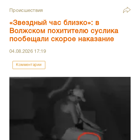
Происшествия
«Звездный час близко»: в
Волжском похитителю суслика
пообещали скорое наказание
04.08.2026
17:19
Комментарии