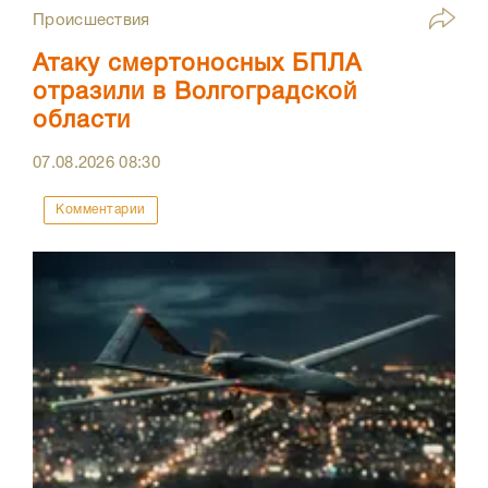
Происшествия
Атаку смертоносных БПЛА
отразили в Волгоградской
области
07.08.2026
08:30
Комментарии