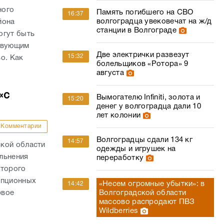
ного
Память погибшего на СВО
16:37
волгоградца увековечат на ж/д
йона
станции в Волгограде
огут быть
ствующим
Две электрички развезут
15:32
о. Как
болельщиков «Ротора» 9
августа
«с
Вымогателю Infiniti, золота и
15:20
денег у волгоградца дали 10
лет колонии
Комментарии
Волгоградцы сдали 134 кг
14:57
кой области
одежды и игрушек на
льнения
переработку
оторого
упционных
«Несем огромные убытки»: в
14:42
Волгоградской области
рвое
массово распродают ПВЗ
Wildberries