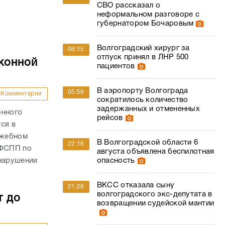
СВО рассказал о
неформальном разговоре с
губернатором Бочаровым
Волгоградский хирург за
06:15
отпуск принял в ЛНР 500
конной
пациентов
В аэропорту Волгограда
05:59
Комментарии
сократилось количество
задержанных и отмененных
онного
рейсов
ся в
ужебном
В Волгоградской области 6
22:16
УФСПП по
августа объявлена беспилотная
опасность
 нарушении
ВКСС отказала сыну
21:28
волгоградского экс-депутата в
т до
возвращении судейской мантии