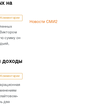
ых на
Комментарии
Новости СМИ2
пленных
 Виктором
ую сумму он
удьей,
и доходы
Комментарии
ларационная
зменениям
«лайтовом»
шь два