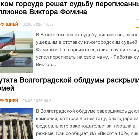
ком горсуде решат судьбу переписанн
ллионов Виктора Фомина
РРУПЦИЕЙ
03.06.2026
14:58
В Волжском решат судьбу миллионов, нако
ушедшим в отставку нижегородским судьей
Фоминым. По версии следствия, внушительн
успел переписать на свою маму. - Работая с
Виктор...
утата Волгоградской облдумы раскрыл
емей
РРУПЦИЕЙ
28.05.2026
06:54
В Волгоградской облдуме завершилась дек
кампания, которая в этом году, благодаря и
федерального законодательства, прошла в 
режиме. Как сообщает ИА «Высота 102», ли