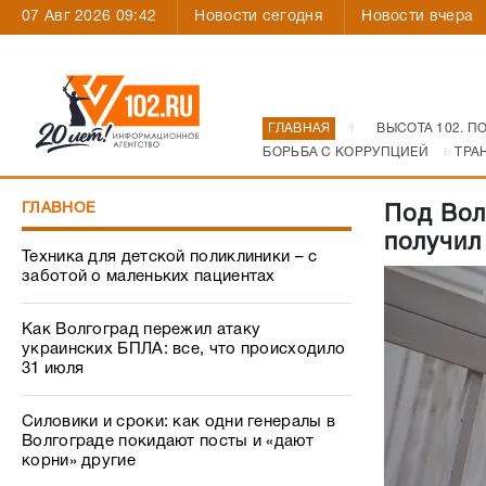
07 Авг 2026 09:42
Новости сегодня
Новости вчера
ГЛАВНАЯ
ВЫСОТА 102. П
БОРЬБА С КОРРУПЦИЕЙ
ТРА
ГЛАВНОЕ
Под Вол
получил
Техника для детской поликлиники – с
заботой о маленьких пациентах
Как Волгоград пережил атаку
украинских БПЛА: все, что происходило
31 июля
Силовики и сроки: как одни генералы в
Волгограде покидают посты и «дают
корни» другие