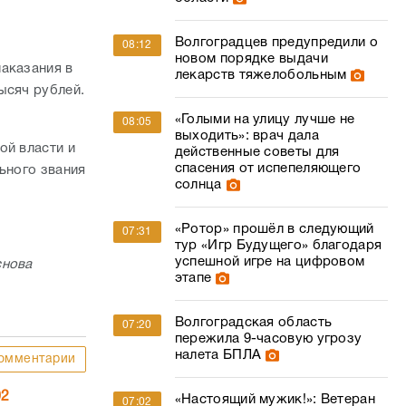
Волгоградцев предупредили о
08:12
новом порядке выдачи
аказания в
лекарств тяжелобольным
ысяч рублей.
«Голыми на улицу лучше не
08:05
выходить»: врач дала
ой власти и
действенные советы для
спасения от испепеляющего
ьного звания
солнца
«Ротор» прошёл в следующий
07:31
тур «Игр Будущего» благодаря
успешной игре на цифровом
снова
этапе
Волгоградская область
07:20
пережила 9-часовую угрозу
налета БПЛА
омментарии
02
«Настоящий мужик!»: Ветеран
07:02