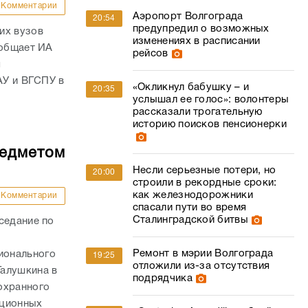
Комментарии
Аэропорт Волгограда
20:54
предупредил о возможных
их вузов
изменениях в расписании
ообщает ИА
рейсов
я
АУ и ВГСПУ в
«Окликнул бабушку – и
20:35
услышал ее голос»: волонтеры
рассказали трогательную
историю поисков пенсионерки
редметом
Несли серьезные потери, но
20:00
строили в рекордные сроки:
как железнодорожники
Комментарии
спасали пути во время
Сталинградской битвы
седание по
Ремонт в мэрии Волгограда
ионального
19:25
отложили из-за отсутствия
Галушкина в
подрядчика
охранного
пционных