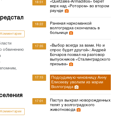
«Quetzales‑Armadillos» берёт
18:51
верх над «Ротором» во втором
раунде
предстал
Раненая наркоманкой
18:22
волгоградка скончалась в
больнице
Комментарии
бласти
«Выбор всегда за вами. Но и
17:35
по обвинению
спрос будет другой»: Андрей
Бочаров позвал на разговор
я
выпускников «Сталинградского
е
призыва»
апомним,
Подсудимую чиновницу Анну
17:15
Елисееву уволили из мэрии
Волгограда
оселения
Пастух выкрал новорожденных
17:01
телят у волгоградского
животновода
Комментарии