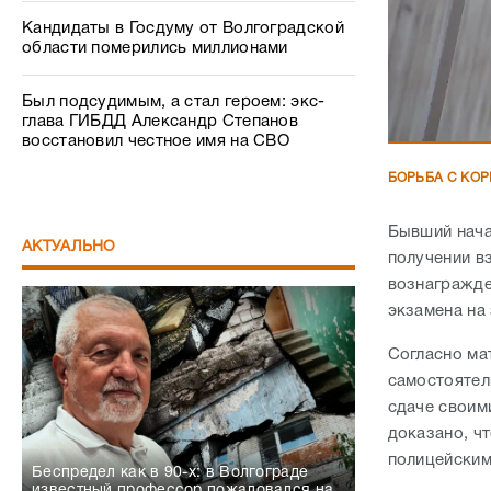
Кандидаты в Госдуму от Волгоградской
области померились миллионами
Был подсудимым, а стал героем: экс-
глава ГИБДД Александр Степанов
восстановил честное имя на СВО
БОРЬБА С КО
Бывший нача
АКТУАЛЬНО
получении вз
вознагражде
экзамена на
Согласно ма
самостоятел
сдаче своим
доказано, ч
полицейским
Беспредел как в 90-х: в Волгограде
известный профессор пожаловался на