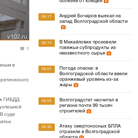
болезни от клещей
Андрей Бочаров выехал на
09:17
запад Волгоградской области
В Михайловке произвели
09:10
говяжьи субпродукты из
0
неизвестного сырья
вным в
Погода опасна: в
09:01
Волгоградской области ввели
оранжевый уровень из-за
оретического
жары
ик ГИБДД
Волгоградстат насчитал в
08:50
регионе почти 99 тысяч
 успешной
строителей
 В суде
зятки
Атаку смертоносных БПЛА
08:30
отразили в Волгоградской
области