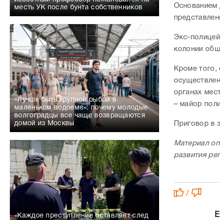
Основанием 
месть УК после бунта собственников
представлен
Экс-полицей
колонии общ
Кроме того,
осуществлен
органах мес
«Лучше быть крупной рыбой в
– майор пол
маленьком водоеме»: почему молодые
волгоградцы все чаще возвращаются
домой из Москвы
Приговор в 
Материал оп
развития ре
/
Е
«Каждое преступление оставляет след