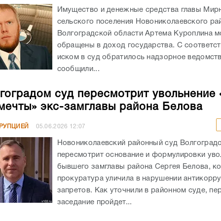
Имущество и денежные средства главы Мир
сельского поселения Новониколаевского ра
Волгоградской области Артема Куроплина м
обращены в доход государства. С соответ
иском в суд обратилось надзорное ведомств
сообщили...
гоградом суд пересмотрит увольнение 
мечты» экс-замглавы района Белова
РРУПЦИЕЙ
05.06.2026
12:07
Новониколаевский районный суд Волгоградс
пересмотрит основание и формулировки уво
бывшего замглавы района Сергея Белова, к
прокуратура уличила в нарушении антикорр
запретов. Как уточнили в районном суде, пе
заседание пройдет...