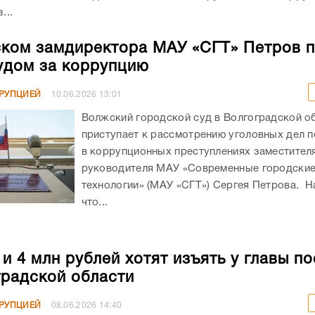
...
ком замдиректора МАУ «СГТ» Петров 
удом за коррупцию
РРУПЦИЕЙ
10.06.2026
13:01
Волжский городской суд в Волгоградской о
приступает к рассмотрению уголовных дел 
в коррупционных преступлениях заместител
руководителя МАУ «Современные городски
технологии» (МАУ «СГТ») Сергея Петрова. Н
что...
и 4 млн рублей хотят изъять у главы п
градской области
РРУПЦИЕЙ
08.06.2026
14:40