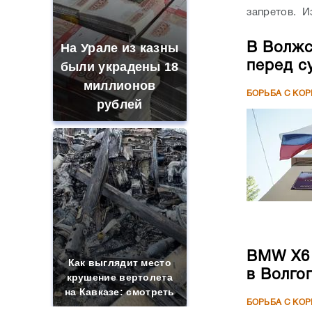
запретов. Из
На Урале из казны
В Волжс
перед с
были украдены 18
миллионов
БОРЬБА С КО
рублей
BMW X6 
Как выглядит место
в Волго
крушение вертолета
на Кавказе: смотреть
БОРЬБА С КО