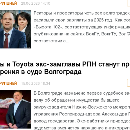
РРУПЦИЕЙ
29.06.2026
14:10
Ректоры и проректоры четырех волгоградск
раскрыли свои зарплаты за 2025 год. Как с
«Высота 102», соответствующая информаци
опубликована на сайтах ВолГУ, ВолгТУ, ВолГ
соответствии с...
ы и Toyota экс-замглавы РПН станут п
рения в суде Волгограда
РРУПЦИЕЙ
15.06.2026
18:34
В Волгограде назначено первое судебное за
делу об обращении имущества бывшего
замруководителя Нижне-Волжского межрег
управления Росприроднадзора Александра 
доход государства. Экс-работнику природо
ведомства вменяется нарушение антикорру