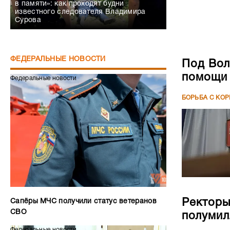
в памяти»: как проходят будни
известного следователя Владимира
Сурова
ФЕДЕРАЛЬНЫЕ НОВОСТИ
Под Вол
помощи 
Федеральные новости
БОРЬБА С КО
Ректоры
Сапёры МЧС получили статус ветеранов
СВО
полумил
Федеральные новости