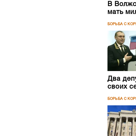
В Волжс
мать ми
БОРЬБА С КО
Два деп
своих с
БОРЬБА С КО