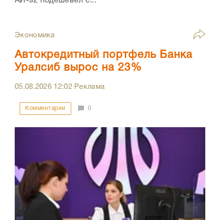
АИ-92 подешевел с...
Экономика
Автокредитный портфель Банка
Уралсиб вырос на 23%
05.08.2026
12:02
Реклама
Комментарии
0