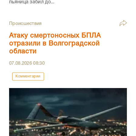
пьяница забил до...
Происшествия
Атаку смертоносных БПЛА
отразили в Волгоградской
области
07.08.2026
08:30
Комментарии