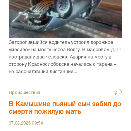
Заторопившийся водитель устроил дорожное
«месиво» на мосту через Волгу. В массовом ДТП
пострадали два человека. Авария на мосту в
сторону Краснослободска началась с тарана –
не рассчитавший дистанции...
Происшествия
В Камышине пьяный сын забил до
смерти пожилую мать
07.08.2026
09:54