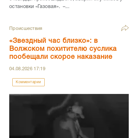
остановки «Газовая». –...
Происшествия
«Звездный час близко»: в
Волжском похитителю суслика
пообещали скорое наказание
04.08.2026
17:19
Комментарии