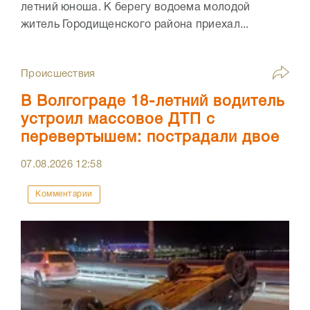
летний юноша. К берегу водоема молодой
житель Городищенского района приехал...
Происшествия
В Волгограде 18-летний водитель
устроил массовое ДТП с
перевертышем: пострадали двое
07.08.2026
12:58
Комментарии