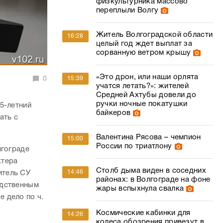
физкультурника массово
переплыли Волгу
Житель Волгоградской области
16:28
целый год ждет выплат за
сорванную ветром крышу
«Это дрон, или наши орлята
0
15:39
учатся летать?»: жителей
Средней Ахтубы довели до
ручки ночные покатушки
5-летний
байкеров
ать с
Валентина Рясова – чемпион
15:00
России по триатлону
лгограде
ктера
Столб дыма виден в соседних
14:46
итель СУ
районах: в Волгограде на фоне
едственным
жары вспыхнула свалка
 дело по ч.
Космические кабинки для
14:26
колеса обозрения привезут в