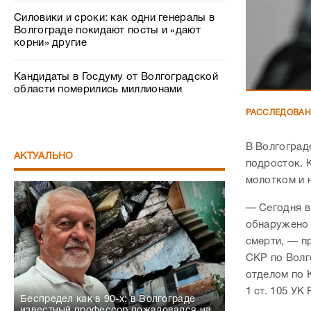
Силовики и сроки: как одни генералы в
Волгограде покидают посты и «дают
корни» другие
Кандидаты в Госдуму от Волгоградской
области померились миллионами
РАССЛЕДОВА
В Волгоград
АКТУАЛЬНО
подросток. 
молотком и 
— Сегодня в
обнаружено 
смерти, — п
СКР по Волг
отделом по 
1 ст. 105 УК
Беспредел как в 90-х: в Волгограде
известный профессор пожаловался на