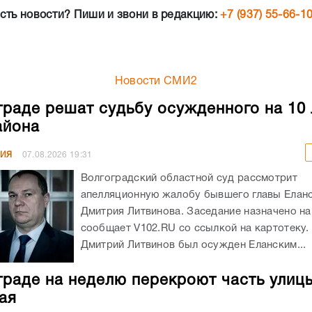
сть новости? Пиши и звони в редакцию:
+7 (937) 55-66-1
Новости СМИ2
граде решат судьбу осужденного на 10 
айона
НИЯ
07.08.2026
19:31
Волгоградский областной суд рассмотрит
апелляционную жалобу бывшего главы Елан
Дмитрия Литвинова. Заседание назначено на 
сообщает V102.RU со ссылкой на картотеку
Дмитрий Литвинов был осужден Еланским...
граде на неделю перекроют часть улиц
ая