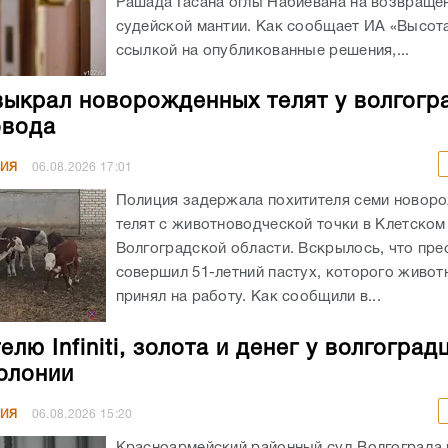
Рашада Гасана оглы Набиевана на возвраще
судейской мантии. Как сообщает ИА «Высота
ссылкой на опубликованные решения,...
выкрал новорожденных телят у волгогр
овода
НИЯ
06.08.2026
17:01
Полиция задержала похитителя семи новор
телят с животноводческой точки в Клетском
Волгоградской области. Вскрылось, что пре
совершил 51-летний пастух, которого живот
принял на работу. Как сообщили в...
лю Infiniti, золота и денег у волгоград
колонии
НИЯ
06.08.2026
15:20
Красноармейский районный суд Волгограда