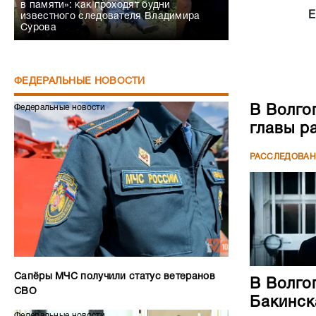
в памяти»: как проходят будни
Е
известного следователя Владимира
Сурова
ФЕДЕРАЛЬНЫЕ НОВОСТИ
В Волго
Федеральные новости
главы р
РАССЛЕДОВА
Сапёры МЧС получили статус ветеранов
В Волго
СВО
Бакинск
Федеральные новости