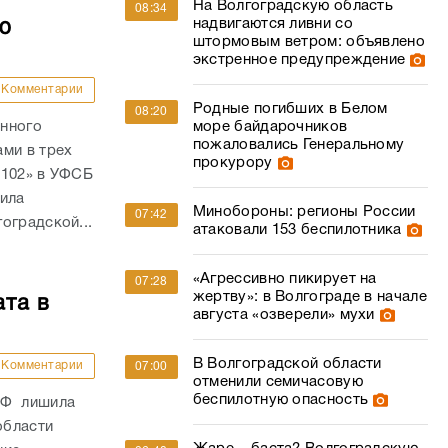
На Волгоградскую область
08:34
надвигаются ливни со
ю
штормовым ветром: объявлено
экстренное предупреждение
Комментарии
Родные погибших в Белом
08:20
анного
море байдарочников
пожаловались Генеральному
ми в трех
прокурору
 102» в УФСБ
дила
Минобороны: регионы России
07:42
оградской...
атаковали 153 беспилотника
«Агрессивно пикирует на
07:28
жертву»: в Волгограде в начале
ата в
августа «озверели» мухи
В Волгоградской области
Комментарии
07:00
отменили семичасовую
беспилотную опасность
РФ лишила
области