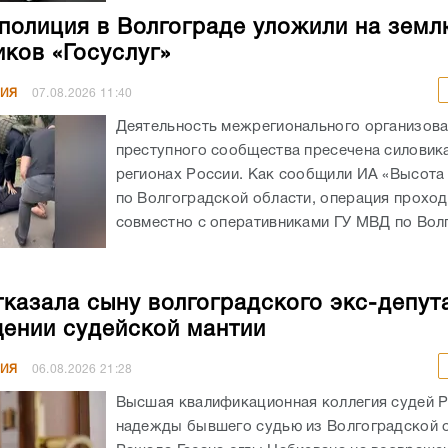
полиция в Волгограде уложили на земл
ков «Госуслуг»
НИЯ
07.08.2026
11:40
Деятельность межрегионального организов
преступного сообщества пресечена силовика
регионах России. Как сообщили ИА «Высота
по Волгоградской области, операция прохо
совместно с оперативниками ГУ МВД по Волг
казала сыну волгоградского экс-депут
ении судейской мантии
НИЯ
06.08.2026
21:28
Высшая квалификационная коллегия судей 
надежды бывшего судью из Волгоградской 