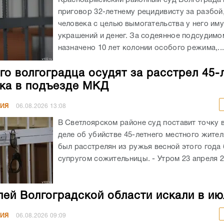
приговор 32-летнему рецидивисту за разбой
человека с целью вымогательства у него им
украшений и денег. За содеянное подсудимо
назначено 10 лет колонии особого режима,..
го волгоградца осудят за расстрел 45-
ка в подъезде МКД
НИЯ
06.08.2026
13:08
В Светлоярском районе суд поставит точку 
деле об убийстве 45-летнего местного жите
был расстрелян из ружья весной этого год
супругом сожительницы. - Утром 23 апреля 20
лей Волгоградской области искали в ию
НИЯ
06.08.2026
09:09