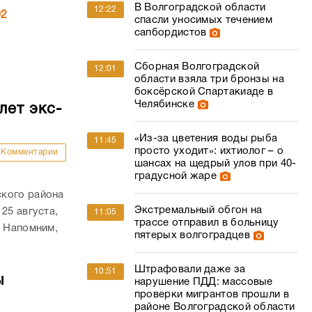
В Волгоградской области
12:22
02
спасли уносимых течением
сапбордистов
Сборная Волгоградской
12:01
области взяла три бронзы на
боксёрской Спартакиаде в
Челябинске
лет экс-
«Из-за цветения воды рыба
11:45
просто уходит»: ихтиолог – о
Комментарии
шансах на щедрый улов при 40-
градусной жаре
ского района
Экстремальный обгон на
25 августа,
11:05
трассе отправил в больницу
. Напомним,
пятерых волгоградцев
Штрафовали даже за
10:51
ы
нарушение ПДД: массовые
проверки мигрантов прошли в
районе Волгоградской области