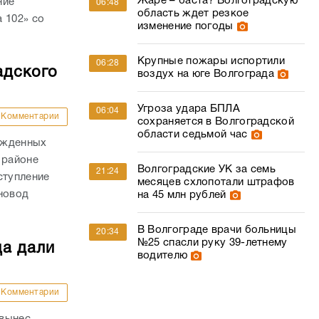
Жаре – баста? Волгоградскую
ние
06:48
область ждет резкое
 102» со
изменение погоды
Крупные пожары испортили
06:28
адского
воздух на юге Волгограда
Угроза удара БПЛА
06:04
Комментарии
сохраняется в Волгоградской
области седьмой час
ожденных
 районе
Волгоградские УК за семь
21:24
ступление
месяцев схлопотали штрафов
новод
на 45 млн рублей
В Волгограде врачи больницы
20:34
№25 спасли руку 39-летнему
ца дали
водителю
Комментарии
 вынес