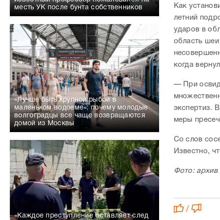
Как установи
месть УК после бунта собственников
летний подр
ударов в об
область шеи
несовершенн
когда верну
— При освид
множественн
«Лучше быть крупной рыбой в
экспертиз. 
маленьком водоеме»: почему молодые
волгоградцы все чаще возвращаются
меры пресеч
домой из Москвы
Со слов сосе
Известно, ч
Фото: архив
/
«Каждое преступление оставляет след