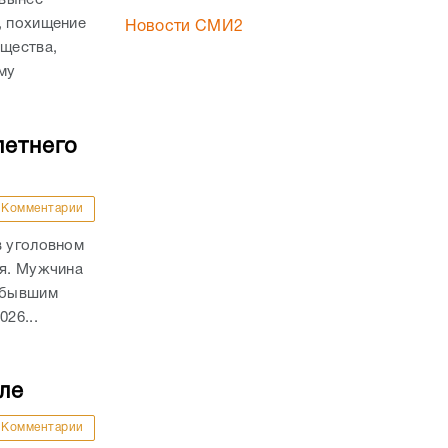
, похищение
Новости СМИ2
ущества,
му
.
летнего
Комментарии
в уголовном
ля. Мужчина
а бывшим
26...
ле
Комментарии