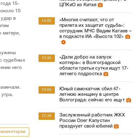
года 15-
ЦПКиО из Китая
 около 10
 удар в
«Многие считают, что от
14:00
прилета их защитит судьба»:
атем
сотрудник МЧС Вадим Катаев –
о матери,
в подкасте ИА «Высота 102»
аружены
«Дали добро на запуск
13:35
с судебных
коптера»: в Волгоградской
ении него
области третьи сутки ищут 17-
летнего подростка
замечали.
Юный самокатчик сбил 47-
13:04
летнюю женщину в центре
 утра.
Волгограда: сейчас его ищут
Заслуженный работник ЖКХ
12:46
России Олег Капустин
празднует свой юбилей
омментарии