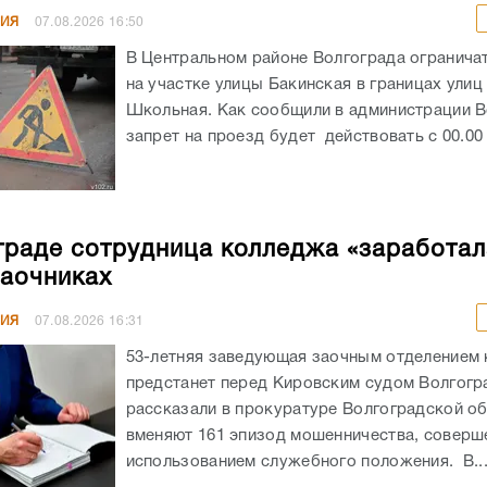
НИЯ
07.08.2026
16:50
В Центральном районе Волгограда огранича
на участке улицы Бакинская в границах улиц
Школьная. Как сообщили в администрации В
запрет на проезд будет действовать с 00.00 ч
граде сотрудница колледжа «заработал
заочниках
НИЯ
07.08.2026
16:31
53-летняя заведующая заочным отделением
предстанет перед Кировским судом Волгогр
рассказали в прокуратуре Волгоградской об
вменяют 161 эпизод мошенничества, соверш
использованием служебного положения. В..