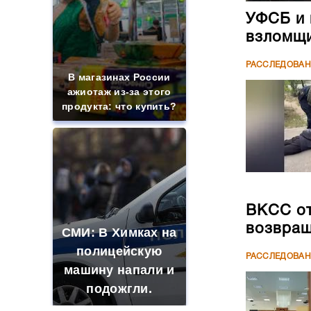
УФСБ и 
взломщи
РАССЛЕДОВА
В магазинах России
ажиотаж из-за этого
продукта: что купить?
ВКСС от
возвращ
СМИ: В Химках на
полицейскую
РАССЛЕДОВА
машину напали и
подожгли.