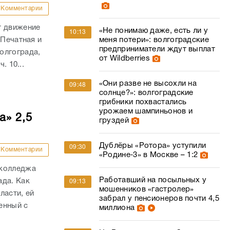
Комментарии
т движение
«Не понимаю даже, есть ли у
10:13
 Печатная и
меня потери»: волгоградские
предприниматели ждут выплат
олгограда,
от Wildberries
. 10...
«Они разве не высохли на
09:48
солнце?»: волгоградские
грибники похвастались
урожаем шампиньонов и
а» 2,5
груздей
Дублёры «Ротора» уступили
09:30
Комментарии
«Родине‑3» в Москве – 1:2
 колледжа
Работавший на посыльных у
ада. Как
09:13
мошенников «гастролер»
ласти, ей
забрал у пенсионеров почти 4,5
енный с
миллиона
.