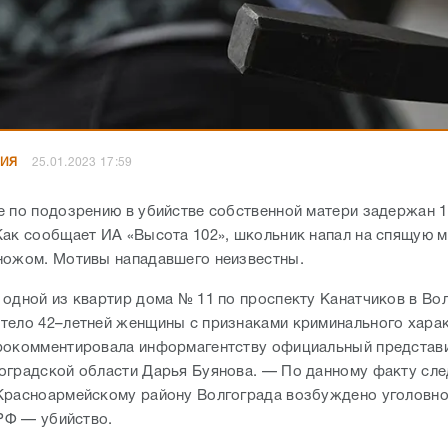
НИЯ
25.01.2023 17:59
е по подозрению в убийстве собственной матери задержан 1
Как сообщает ИА «Высота 102», школьник напал на спящую м
ножом. Мотивы нападавшего неизвестны.
 одной из квартир дома № 11 по проспекту Канатчиков в Во
тело 42–летней женщины с признаками криминального хара
рокомментировала информагентству официальный представ
оградской области Дарья Буянова. — По данному факту сл
Красноармейскому району Волгограда возбуждено уголовное
 РФ — убийство.