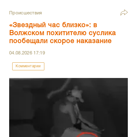
Происшествия
«Звездный час близко»: в
Волжском похитителю суслика
пообещали скорое наказание
04.08.2026
17:19
Комментарии