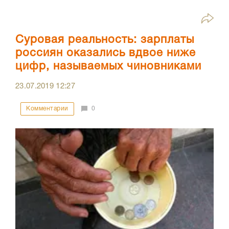
Суровая реальность: зарплаты
россиян оказались вдвое ниже
цифр, называемых чиновниками
23.07.2019
12:27
Комментарии
0