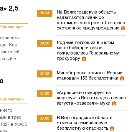
а» 2,5
На Волгоградскую область
08:34
надвигаются ливни со
штормовым ветром: объявлено
Комментарии
экстренное предупреждение
 колледжа
Родные погибших в Белом
08:20
ада. Как
море байдарочников
ласти, ей
пожаловались Генеральному
прокурору
енный с
.
Минобороны: регионы России
07:42
атаковали 153 беспилотника
ю
«Агрессивно пикирует на
07:28
жертву»: в Волгограде в начале
Комментарии
августа «озверели» мухи
анного
ми в трех
В Волгоградской области
07:00
отменили семичасовую
 102» в УФСБ
беспилотную опасность
дила