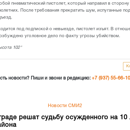
собой пневматический пистолет, который направил в сторону
олетних. После требования прекратить шум, испуганные по
дъезд.
одится под подпиской о невыезде, пистолет изъят. В отнош
озбуждено уголовное дело по факту угрозы убийством.
ысота 102"
К
сть новости? Пиши и звони в редакцию:
+7 (937) 55-66-1
Новости СМИ2
граде решат судьбу осужденного на 10 
айона