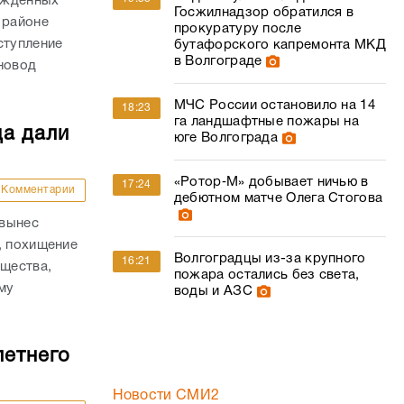
ожденных
Госжилнадзор обратился в
 районе
прокуратуру после
ступление
бутафорского капремонта МКД
в Волгограде
новод
МЧС России остановило на 14
18:23
га ландшафтные пожары на
ца дали
юге Волгограда
«Ротор‑М» добывает ничью в
17:24
Комментарии
дебютном матче Олега Стогова
 вынес
, похищение
Волгоградцы из-за крупного
16:21
ущества,
пожара остались без света,
му
воды и АЗС
.
летнего
Новости СМИ2