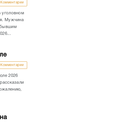
Комментарии
в уголовном
ля. Мужчина
а бывшим
26...
ле
Комментарии
юле 2026
 рассказали
сожалению,
на