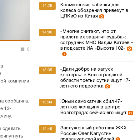
Космические кабинки для
14:26
колеса обозрения привезут в
ЦПКиО из Китая
«Многие считают, что от
14:00
прилета их защитит судьба»:
сотрудник МЧС Вадим Катаев –
в подкасте ИА «Высота 102»
0
 в
«Дали добро на запуск
13:35
в
коптера»: в Волгоградской
области третьи сутки ищут 17-
ной компании
летнего подростка
на сообщила,
Юный самокатчик сбил 47-
13:04
летнюю женщину в центре
е 13-
Волгограда: сейчас его ищут
жчину.
Заслуженный работник ЖКХ
ы сделать
12:46
России Олег Капустин
припугнуть
празднует свой юбилей