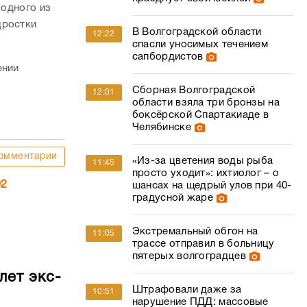
 одного из
дростки
В Волгоградской области
12:22
спасли уносимых течением
сапбордистов
ении
Сборная Волгоградской
12:01
области взяла три бронзы на
боксёрской Спартакиаде в
Челябинске
омментарии
«Из-за цветения воды рыба
11:45
просто уходит»: ихтиолог – о
02
шансах на щедрый улов при 40-
градусной жаре
Экстремальный обгон на
11:05
трассе отправил в больницу
пятерых волгоградцев
лет экс-
Штрафовали даже за
10:51
нарушение ПДД: массовые