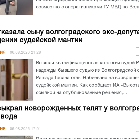
совместно с оперативниками ГУ МВД по Волг
казала сыну волгоградского экс-депут
ении судейской мантии
НИЯ
06.08.2026
21:28
Высшая квалификационная коллегия судей 
надежды бывшего судью из Волгоградской 
Рашада Гасана оглы Набиевана на возвраще
судейской мантии. Как сообщает ИА «Высота
ссылкой на опубликованные решения,...
выкрал новорожденных телят у волгогр
овода
НИЯ
06.08.2026
17:01