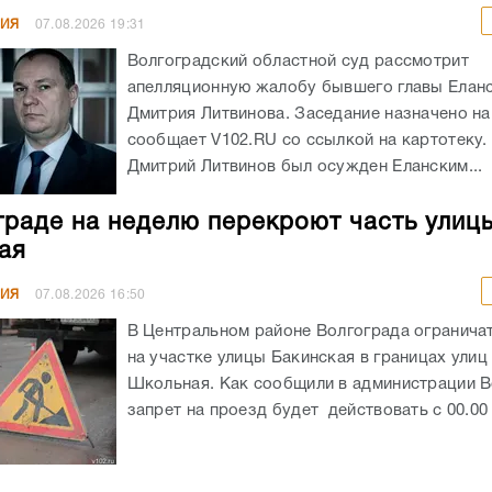
НИЯ
07.08.2026
19:31
Волгоградский областной суд рассмотрит
апелляционную жалобу бывшего главы Елан
Дмитрия Литвинова. Заседание назначено на 
сообщает V102.RU со ссылкой на картотеку
Дмитрий Литвинов был осужден Еланским...
граде на неделю перекроют часть улиц
ая
НИЯ
07.08.2026
16:50
В Центральном районе Волгограда огранича
на участке улицы Бакинская в границах улиц
Школьная. Как сообщили в администрации В
запрет на проезд будет действовать с 00.00 ч