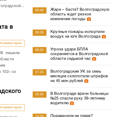
оградской...
Жаре – баста? Волгоградскую
06:48
область ждет резкое
изменение погоды
ата в
Крупные пожары испортили
06:28
воздух на юге Волгограда
Комментарии
Угроза удара БПЛА
06:04
РФ лишила
сохраняется в Волгоградской
области седьмой час
области
ние
Волгоградские УК за семь
 102» со
21:24
месяцев схлопотали штрафов
на 45 млн рублей
адского
В Волгограде врачи больницы
20:34
№25 спасли руку 39-летнему
водителю
Комментарии
Подмахнули не глядя?
19:33