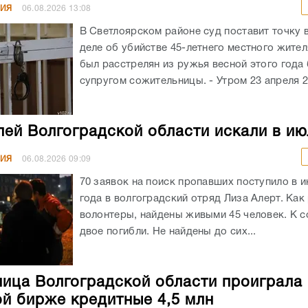
НИЯ
06.08.2026
13:08
В Светлоярском районе суд поставит точку 
деле об убийстве 45-летнего местного жите
был расстрелян из ружья весной этого год
супругом сожительницы. - Утром 23 апреля 20
лей Волгоградской области искали в ию
НИЯ
06.08.2026
09:09
70 заявок на поиск пропавших поступило в и
года в волгоградский отряд Лиза Алерт. Как
волонтеры, найдены живыми 45 человек. К 
двое погибли. Не найдены до сих...
ица Волгоградской области проиграла 
й бирже кредитные 4,5 млн