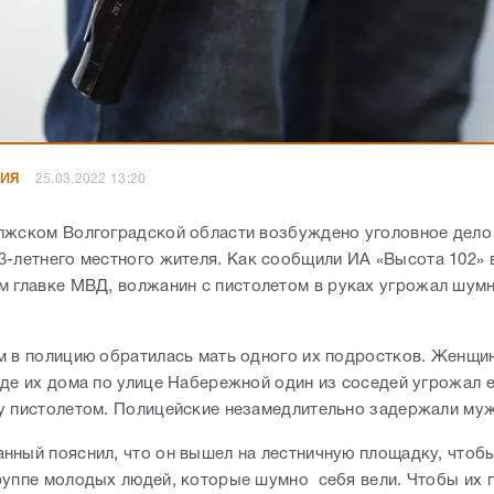
НИЯ
25.03.2022 13:20
лжском Волгоградской области возбуждено уголовное дело
3-летнего местного жителя.
Как сообщили ИА «Высота 102» 
м главке МВД, волжанин
с пистолетом в руках угрожал шум
.
м в полицию обратилась мать одного их подростков. Женщи
зде их дома по улице Набережной один из соседей угрожал е
у пистолетом. Полицейские незамедлительно задержали му
нный пояснил, что он вышел на лестничную площадку, чтоб
руппе молодых людей, которые шумно себя вели. Чтобы их 