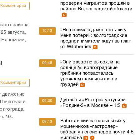
проверки мигрантов прошли в
Комментарии
районе Волгоградской области
ского района
«Не понимаю даже, есть ли у
10:13
25 августа,
меня потери»: волгоградские
. Напомним,
предприниматели ждут выплат
от Wildberries
«Они разве не высохли на
ы
09:48
солнце?»: волгоградские
грибники похвастались
урожаем шампиньонов и
Комментарии
груздей
т движение
Дублёры «Ротора» уступили
09:30
 Печатная и
«Родине‑3» в Москве – 1:2
олгограда,
. 10...
Работавший на посыльных у
09:13
мошенников «гастролер»
забрал у пенсионеров почти 4,5
миллиона