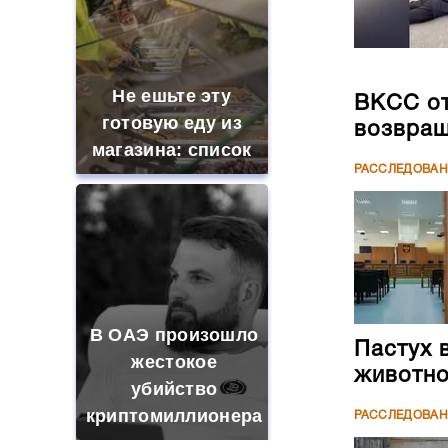
Не ешьте эту
ВКСС от
готовую еду из
возвращ
магазина: список
РАССЛЕДОВА
В ОАЭ произошло
Пастух 
жестокое
животн
убийство
криптомиллионера
РАССЛЕДОВА