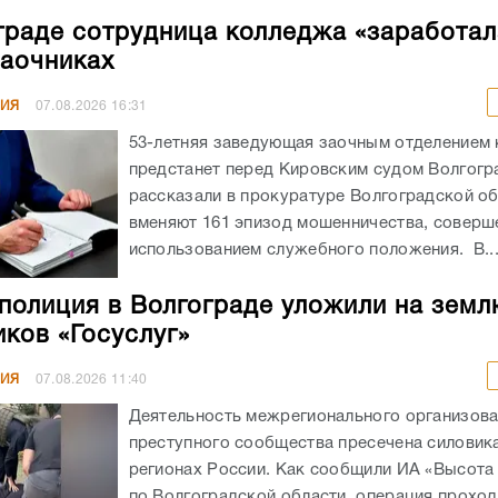
граде сотрудница колледжа «заработал
заочниках
НИЯ
07.08.2026
16:31
53-летняя заведующая заочным отделением
предстанет перед Кировским судом Волгогр
рассказали в прокуратуре Волгоградской об
вменяют 161 эпизод мошенничества, соверш
использованием служебного положения. В..
полиция в Волгограде уложили на земл
ков «Госуслуг»
НИЯ
07.08.2026
11:40
Деятельность межрегионального организов
преступного сообщества пресечена силовика
регионах России. Как сообщили ИА «Высота
по Волгоградской области, операция прохо