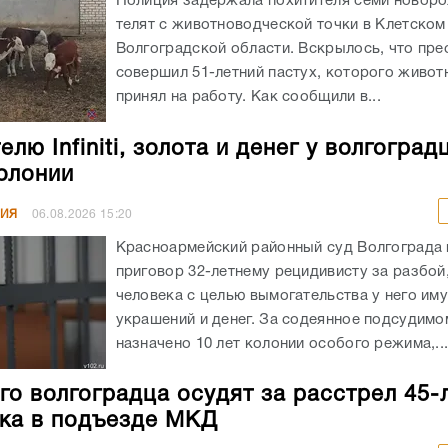
Полиция задержала похитителя семи новор
телят с животноводческой точки в Клетском
Волгоградской области. Вскрылось, что пре
совершил 51-летний пастух, которого живот
принял на работу. Как сообщили в...
лю Infiniti, золота и денег у волгоград
колонии
НИЯ
06.08.2026
15:20
Красноармейский районный суд Волгограда
приговор 32-летнему рецидивисту за разбой
человека с целью вымогательства у него им
украшений и денег. За содеянное подсудимо
назначено 10 лет колонии особого режима,..
го волгоградца осудят за расстрел 45-
ка в подъезде МКД