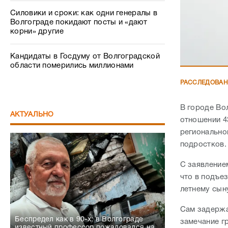
Силовики и сроки: как одни генералы в
Волгограде покидают посты и «дают
корни» другие
Кандидаты в Госдуму от Волгоградской
области померились миллионами
РАССЛЕДОВА
В городе Во
АКТУАЛЬНО
отношении 4
регионально
подростков
С заявление
что в подъе
летнему сын
Сам задержа
Беспредел как в 90-х: в Волгограде
замечание г
известный профессор пожаловался на