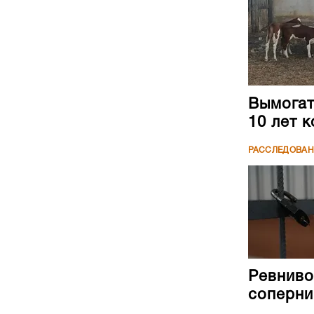
Вымогате
10 лет 
РАССЛЕДОВА
Ревниво
соперни