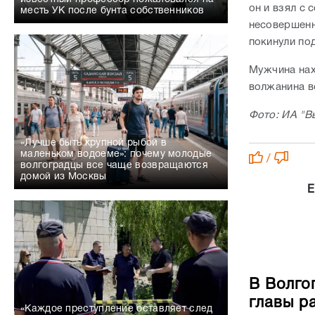
он и взял с 
месть УК после бунта собственников
несовершенн
покинули по
Мужчина нах
волжанина в
Фото: ИА "В
«Лучше быть крупной рыбой в
маленьком водоеме»: почему молодые
/
волгоградцы все чаще возвращаются
домой из Москвы
Е
В Волго
главы р
«Каждое преступление оставляет след