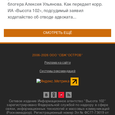
блогера Алексея Ульянова. Как передает корр.
ИА «Высота 102», подсудимый заявил
ходатайство об отводе адвоката...
СМОТРЕТЬ ЕЩЁ
2006-2026 ООО "СВЖ"ОСТРОВ"
Реклама на сайте
Системы рекомендаций
Сетевое издание Информационное агентство "Высота 102"
зарегистрировано Федеральной службой по надзору в сфере
связи, информационных технологий и массовых коммуникаций
(Роскомнадзор). Регистрационный номер Эл № ФС77-73619 от