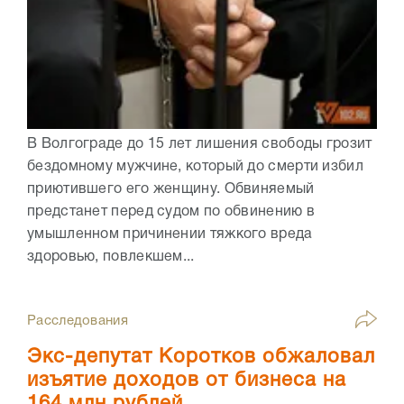
В Волгограде до 15 лет лишения свободы грозит
бездомному мужчине, который до смерти избил
приютившего его женщину. Обвиняемый
предстанет перед судом по обвинению в
умышленном причинении тяжкого вреда
здоровью, повлекшем...
Расследования
Экс-депутат Коротков обжаловал
изъятие доходов от бизнеса на
164 млн рублей