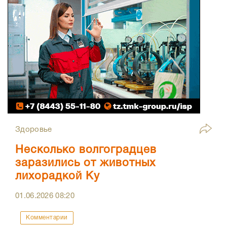
Здоровье
Несколько волгоградцев
заразились от животных
лихорадкой Ку
01.06.2026
08:20
Комментарии