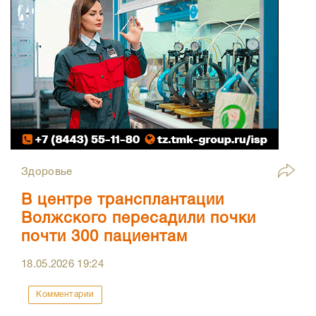
Здоровье
В центре трансплантации
Волжского пересадили почки
почти 300 пациентам
18.05.2026
19:24
Комментарии