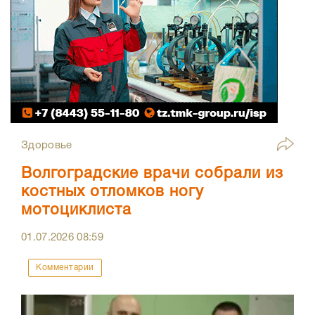
Здоровье
Волгоградские врачи собрали из
костных отломков ногу
мотоциклиста
01.07.2026
08:59
Комментарии