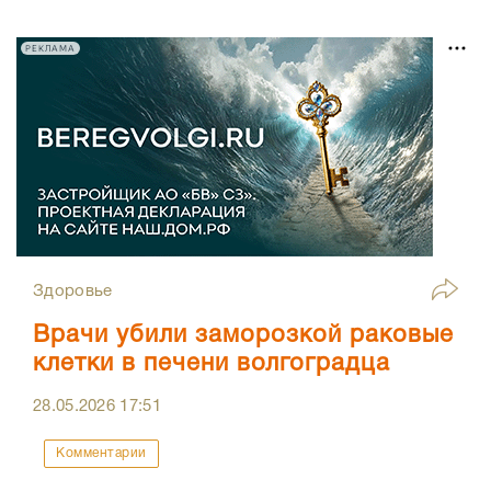
РЕКЛАМА
Здоровье
Врачи убили заморозкой раковые
клетки в печени волгоградца
28.05.2026
17:51
Комментарии