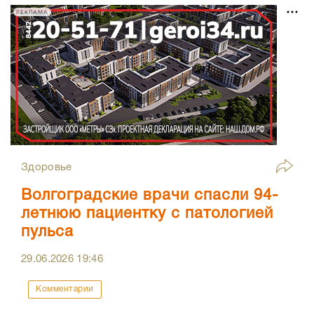
РЕКЛАМА
Здоровье
Волгоградские врачи спасли 94-
летнюю пациентку с патологией
пульса
29.06.2026
19:46
Комментарии