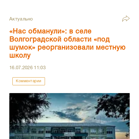
Актуально
«Нас обманули»: в селе
Волгоградской области «под
шумок» реорганизовали местную
школу
16.07.2026
11:03
Комментарии