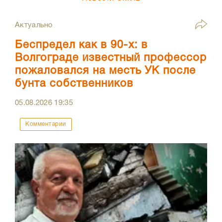
Актуально
Беспредел как в 90-х: в
Волгограде известный профессор
пожаловался на месть УК после
бунта собственников
05.08.2026
19:35
Комментарии