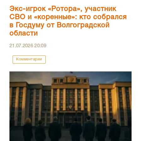
Экс-игрок «Ротора», участник
СВО и «коренные»: кто собрался
в Госдуму от Волгоградской
области
21.07.2026
20:09
Комментарии