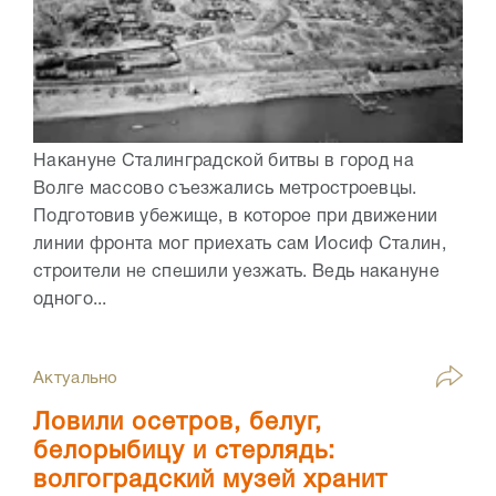
Накануне Сталинградской битвы в город на
Волге массово съезжались метростроевцы.
Подготовив убежище, в которое при движении
линии фронта мог приехать сам Иосиф Сталин,
строители не спешили уезжать. Ведь накануне
одного...
Актуально
Ловили осетров, белуг,
белорыбицу и стерлядь:
волгоградский музей хранит