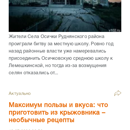
Жители Села Осички Руднянского района
проиграли битву за местную школу. Ровно год
назад районные власти уже намеревались
присоединить Осичковскую среднюю школу к
Лемешкинской, но тогда из-за возмущения
селян отказались от...
Актуально
Максимум пользы и вкуса: что
приготовить из крыжовника –
необычные рецепты