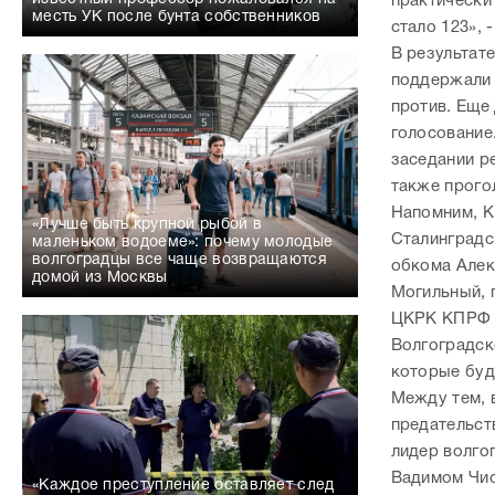
практически
месть УК после бунта собственников
стало 123»,
В результат
поддержали 
против.
Еще 
голосование
заседании р
также прого
Напомним, К
«Лучше быть крупной рыбой в
Сталинградс
маленьком водоеме»: почему молодые
волгоградцы все чаще возвращаются
обкома Алек
домой из Москвы
Могильный, 
ЦКРК КПРФ Е
Волгоградск
которые буд
Между тем, 
предательст
лидер волго
Вадимом Чис
«Каждое преступление оставляет след