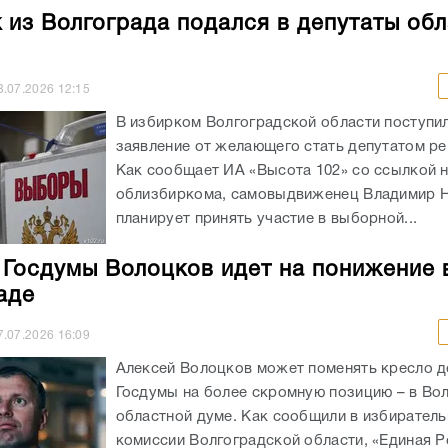
 из Волгограда подался в депутаты об
8.07.2026
12:15
В избирком Волгоградской области поступи
заявление от желающего стать депутатом ре
Как сообщает ИА «Высота 102» со ссылкой 
облизбиркома, самовыдвиженец Владимир 
планирует принять участие в выборной...
 Госдумы Волоцков идет на понижение 
аде
7.07.2026
16:09
Алексей Волоцков может поменять кресло д
Госдумы на более скромную позицию – в Во
областной думе. Как сообщили в избирател
комиссии Волгоградской области, «Единая Р