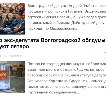
Волгоградский депутат Андрей Гимбатов ра
продлить «прописку» в Госдуме. Выдвинуты
партией «Единая Россия», он уже подал док
региональный избирком. Действующий депу
проходит по Михайловскому...
о экс-депутата Волгоградской облдумы
уют пятеро
3.07.2026
10:41
Пятеро волгоградцев планируют побороться
вакантное место в областной думе, которое
освободилось после лишения статуса депут
Станислава Короткова. Среди них – самовы
также четыре человека, выдвинутые волгог
партийными объединениями...