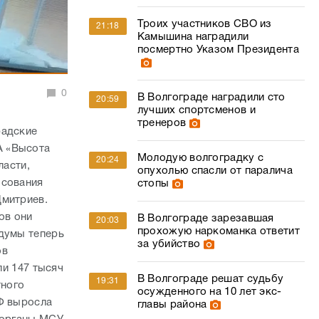
Троих участников СВО из
21:18
Камышина наградили
посмертно Указом Президента
0
В Волгограде наградили сто
20:59
лучших спортсменов и
тренеров
радские
А «Высота
Молодую волгоградку с
20:24
ласти,
опухолью спасли от паралича
осования
стопы
Дмитриев.
ов они
В Волгограде зарезавшая
20:03
прохожую наркоманка ответит
 думы теперь
за убийство
ов
ли 147 тысяч
В Волгограде решат судьбу
19:31
тного
осужденного на 10 лет экс-
РФ выросла
главы района