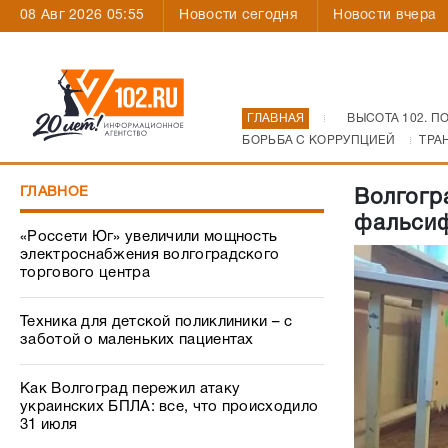
08 Авг 2026 05:55
Новости сегодня
Новости вчера
ГЛАВНАЯ
ВЫСОТА 102. П
БОРЬБА С КОРРУПЦИЕЙ
ТРА
ГЛАВНОЕ
Волгогр
фальсиф
«Россети Юг» увеличили мощность
электроснабжения волгоградского
торгового центра
Техника для детской поликлиники – с
заботой о маленьких пациентах
Как Волгоград пережил атаку
украинских БПЛА: все, что происходило
31 июля