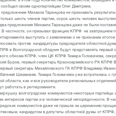
 вдвойне: в этом году количество коммунистов, вошедших в
 - сообщил своим однопартийцам Олег Дмитриев.
е предложение Михаила Таранцова не признавать результат
только шесть членов партии, сорок шесть человек выступил
два предложения Михаила Таранцова даже не были поставл
. В частности, он призывал фракцию КПРФ на завтрашнем 
егпарламента выступить с заявлением о не признании итогов
лосовать против кандидатуры председателя областной дум
ПРФ в Волгоградской облдуме будут представлять первый 
кого обкома КПРФ, член ЦК КПРФ Тамара Головачева, секр
сей Буров, первый секретарь Красноармейского РК КПРФ 
первый секретарь Михайловского ГК КПРФ Владимир Иванов
вгений Шаманаев. Тамара Головачева уже встретилась с г
ой области, как и все руководители региональных отделений
ут работать в регпарламенте.
верхушку волгоградских коммунистов некоторые партийцы 
ве интересов партии и в человеческой непорядочности. В ча
градских коммунистов даже не пришла на церемонию проща
тяковым, кандидатом в депутаты областной думы от КПРФ,