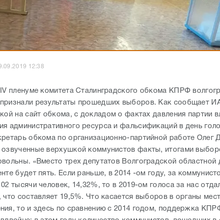
9.09.2019 12:38
 IV пленуме комитета Сталинградского обкома КПРФ волгог
признали результаты прошедших выборов. Как сообщает И
кой на сайт обкома, с докладом о фактах давления партии в
ия административного ресурса и фальсификаций в день гол
кретарь обкома по организационно-партийной работе Олег 
 озвученные верхушкой коммунистов факты, итогами выбор
овольны. «Вместо трех депутатов Волгоградской областной
нте будет пять. Если раньше, в 2014 -ом году, за коммунист
02 тысячи человек, 14,32%, то в 2019-ом голоса за нас отда
, что составляет 19,5%. Что касается выборов в органы мес
ния, то и здесь по сравнению с 2014 годом, поддержка КП