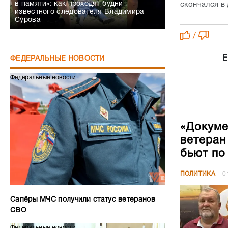
в памяти»: как проходят будни
скончался в
известного следователя Владимира
Сурова
/
Е
ФЕДЕРАЛЬНЫЕ НОВОСТИ
Федеральные новости
«Докуме
ветеран
бьют по
ПОЛИТИКА
0
Сапёры МЧС получили статус ветеранов
СВО
Федеральные новости