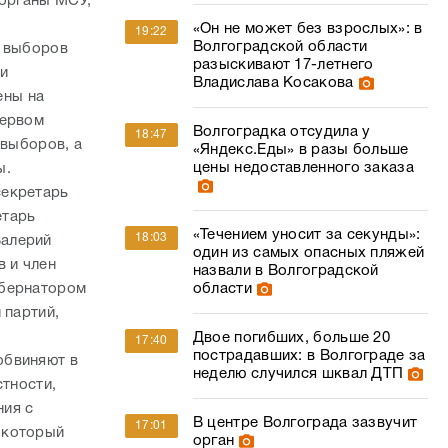
 органы МСУ,
«Он не может без взрослых»: в
19:22
Волгоградской области
ы выборов
разыскивают 17-летнего
и
Владислава Косакова
ены на
первом
Волгоградка отсудила у
18:47
 выборов, а
«Яндекс.Еды» в разы больше
цены недоставленного заказа
ы.
секретарь
етарь
«Течением уносит за секунды»:
18:03
Валерий
один из самых опасных пляжей
 и член
назвали в Волгоградской
области
убернатором
 партий,
Двое погибших, больше 20
17:40
пострадавших: в Волгограде за
обвиняют в
неделю случился шквал ДТП
стности,
ния с
В центре Волгограда зазвучит
17:01
 который
орган