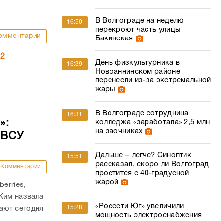
В Волгограде на неделю
16:50
перекроют часть улицы
омментарии
Бакинская
02
День физкультурника в
16:39
Новоаннинском районе
перенесли из-за экстремальной
жары
В Волгограде сотрудница
16:31
»:
колледжа «заработала» 2,5 млн
на заочниках
 ВСУ
Дальше – легче? Синоптик
15:51
рассказал, скоро ли Волгоград
Комментарии
простится с 40-градусной
жарой
erries,
Ким назвала
«Россети Юг» увеличили
15:28
ают сегодня
мощность электроснабжения