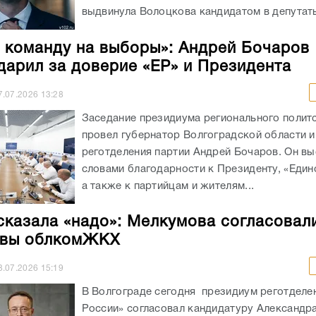
выдвинула Волоцкова кандидатом в депутаты
 команду на выборы»: Андрей Бочаров
дарил за доверие «ЕР» и Президента
7.07.2026
13:28
Заседание президиума регионального полит
провел губернатор Волгоградской области и
реготделения партии Андрей Бочаров. Он вы
словами благодарности к Президенту, «Един
а также к партийцам и жителям...
сказала «надо»: Мелкумова согласовал
авы облкомЖКХ
3.07.2026
15:19
В Волгограде сегодня президиум реготделе
России» согласовал кандидатуру Александр