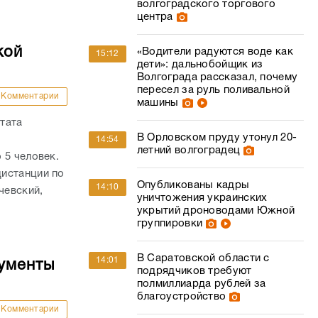
волгоградского торгового
центра
кой
«Водители радуются воде как
15:12
дети»: дальнобойщик из
Волгограда рассказал, почему
пересел за руль поливальной
Комментарии
машины
тата
В Орловском пруду утонул 20-
14:54
летний волгоградец
 5 человек.
истанции по
Опубликованы кадры
14:10
чевский,
уничтожения украинских
укрытий дроноводами Южной
группировки
В Саратовской области с
14:01
кументы
подрядчиков требуют
полмиллиарда рублей за
благоустройство
Комментарии