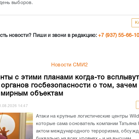
 день выборов.
К
сть новости? Пиши и звони в редакцию:
+7 (937) 55-66-1
Новости СМИ2
нты с этими планами когда-то всплывут
 органов госбезопасности о том, зачем
 мирным объектам
1.08.2026
14:47
Атаки на крупные логистические центры Wildb
которые сама основатель компании Татьяна 
актом международного терроризма, обсужд
буквально на всех уровнях - и на высшем,