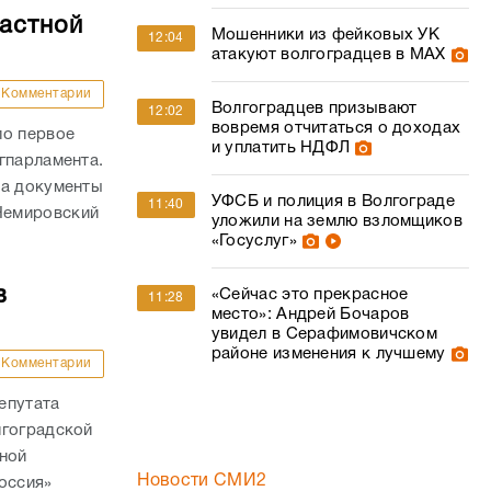
ластной
Мошенники из фейковых УК
12:04
атакуют волгоградцев в МАХ
Комментарии
Волгоградцев призывают
12:02
вовремя отчитаться о доходах
ло первое
и уплатить НДФЛ
гпарламента.
на документы
УФСБ и полиция в Волгограде
11:40
Немировский
уложили на землю взломщиков
«Госуслуг»
в
«Сейчас это прекрасное
11:28
место»: Андрей Бочаров
увидел в Серафимовичском
районе изменения к лучшему
Комментарии
епутата
лгоградской
ьной
Новости СМИ2
оссия»