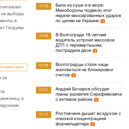
Били на суше и в море:
13:16
ссчитывает
Минобороны подвело итог
й на выборы
недели массированных ударов
по целям на Украине
ументы в
тат Госдумы
В Волгограде 18-летний
12:58
водитель устроил массовое
ДТП с перевертышем:
пострадали двое
Волгоградцы стали чаще
12:49
Комментарии
жаловаться на блокировки
счетов
 за
Андрей Бочаров обсудил
12:21
ата
планы развития Серафимовича
движенец, а
с активом района
радскими
Ростовчане дышат воздухом с
12:11
опасной концентрацией
формальдегида