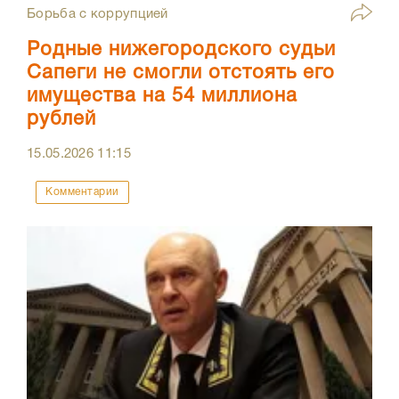
Борьба с коррупцией
Родные нижегородского судьи
Сапеги не смогли отстоять его
имущества на 54 миллиона
рублей
15.05.2026
11:15
Комментарии