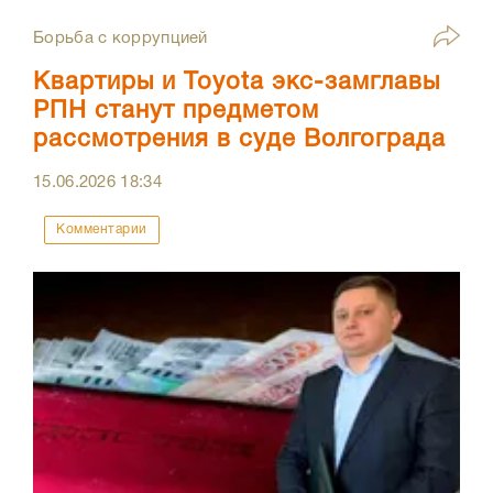
Борьба с коррупцией
Квартиры и Toyota экс-замглавы
РПН станут предметом
рассмотрения в суде Волгограда
15.06.2026
18:34
Комментарии