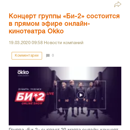
Концерт группы «Би-2» состоится
в прямом эфире онлайн-
кинотеатра Okko
19.03.2020
09:58
Новости компаний
Комментарии
0