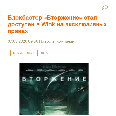
Блокбастер «Вторжение» стал
доступен в Wink на эксклюзивных
правах
07.03.2020
09:50
Новости компаний
Комментарии
0