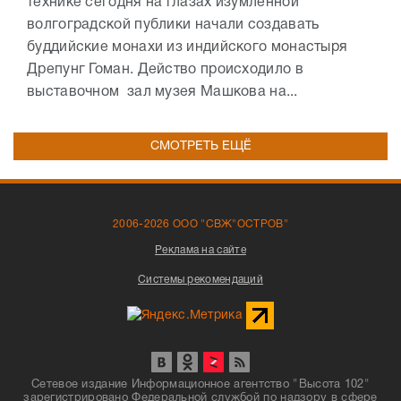
технике сегодня на глазах изумленной
волгоградской публики начали создавать
буддийские монахи из индийского монастыря
Дрепунг Гоман. Действо происходило в
выставочном зал музея Машкова на...
СМОТРЕТЬ ЕЩЁ
2006-2026 ООО "СВЖ"ОСТРОВ"
Реклама на сайте
Системы рекомендаций
Сетевое издание Информационное агентство "Высота 102"
зарегистрировано Федеральной службой по надзору в сфере