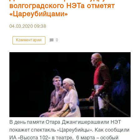
волгоградского НЭТа отметят
«Цареубийцами»
04.03.2020
09:38
Комментарии
0
В день памяти Отара Джангишерашвили НЭТ
покажет спектакль «Цареубийцы». Как сообщили
ИА «Высота 102» в театре, 6 марта – особый