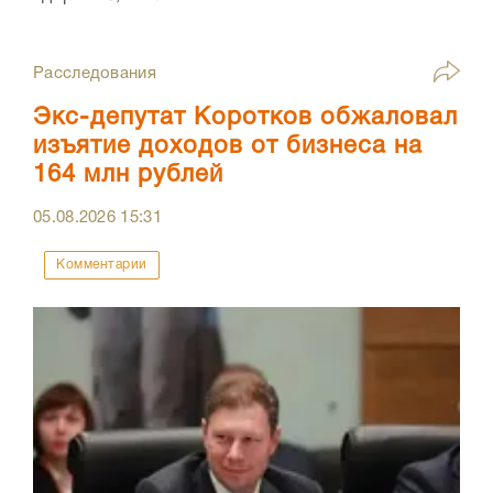
Расследования
Экс-депутат Коротков обжаловал
изъятие доходов от бизнеса на
164 млн рублей
05.08.2026
15:31
Комментарии