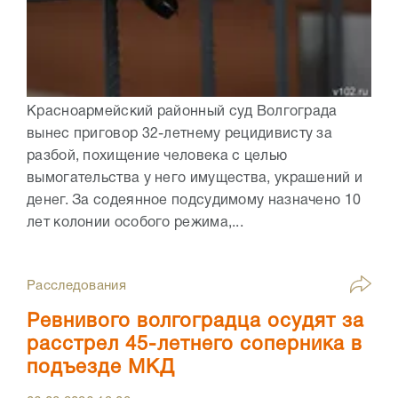
Красноармейский районный суд Волгограда
вынес приговор 32-летнему рецидивисту за
разбой, похищение человека с целью
вымогательства у него имущества, украшений и
денег. За содеянное подсудимому назначено 10
лет колонии особого режима,...
Расследования
Ревнивого волгоградца осудят за
расстрел 45-летнего соперника в
подъезде МКД