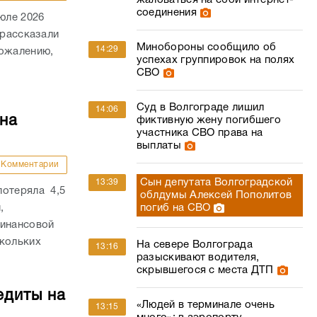
жаловаться на сбой интернет-
соединения
юле 2026
 рассказали
Минобороны сообщило об
14:29
сожалению,
успехах группировок на полях
СВО
Суд в Волгограде лишил
14:06
на
фиктивную жену погибшего
участника СВО права на
выплаты
Комментарии
Сын депутата Волгоградской
13:39
потеряла 4,5
облдумы Алексей Пополитов
,
погиб на СВО
финансовой
скольких
На севере Волгограда
13:16
разыскивают водителя,
скрывшегося с места ДТП
едиты на
«Людей в терминале очень
13:15