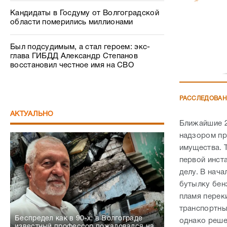
Кандидаты в Госдуму от Волгоградской
области померились миллионами
Был подсудимым, а стал героем: экс-
глава ГИБДД Александр Степанов
восстановил честное имя на СВО
РАССЛЕДОВА
АКТУАЛЬНО
Ближайшие 2
надзором пр
имущества. 
первой инст
делу. В нач
бутылку бен
пламя перек
транспортны
Беспредел как в 90-х: в Волгограде
однако реше
известный профессор пожаловался на