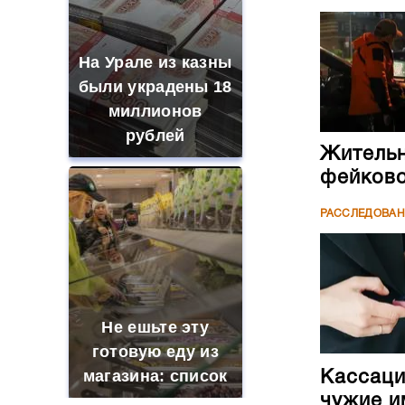
На Урале из казны
были украдены 18
миллионов
рублей
Жительн
фейково
РАССЛЕДОВА
Не ешьте эту
готовую еду из
магазина: список
Кассаци
чужие и