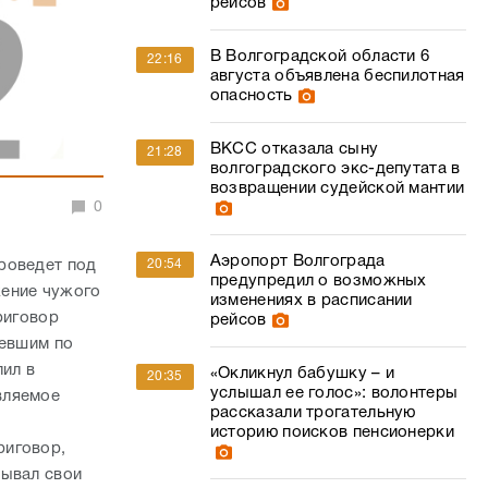
рейсов
В Волгоградской области 6
22:16
августа объявлена беспилотная
опасность
ВКСС отказала сыну
21:28
волгоградского экс-депутата в
возвращении судейской мантии
0
Аэропорт Волгограда
роведет под
20:54
предупредил о возможных
жение чужого
изменениях в расписании
риговор
рейсов
певшим по
лил в
«Окликнул бабушку – и
20:35
услышал ее голос»: волонтеры
вляемое
рассказали трогательную
историю поисков пенсионерки
риговор,
дывал свои