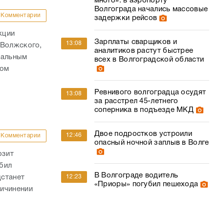
много»: в аэропорту
Волгограда начались массовые
Комментарии
задержки рейсов
кции
Зарплаты сварщиков и
13:08
 Волжского,
аналитиков растут быстрее
нальным
всех в Волгоградской области
том
Ревнивого волгоградца осудят
13:08
за расстрел 45-летнего
соперника в подъезде МКД
Двое подростков устроили
12:46
Комментарии
опасный ночной заплыв в Волге
озит
бил
В Волгограде водитель
дстанет
12:23
«Приоры» погубил пешехода
ричинении