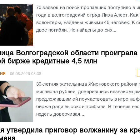
70 заявок на поиск пропавших поступило в и
года в волгоградский отряд Лиза Алерт. Как
волонтеры, найдены живыми 45 человек. К 
двое погибли. Не найдены до сих...
ица Волгоградской области проиграла 
й бирже кредитные 4,5 млн
НИЯ
06.08.2026
08:38
30-летняя жительница Жирновского района 
миллиона рублей, доверившись незнакомцам
предложившим ей поучаствовать в игре на 
бирже ради высокой прибыли. В течение не
недель доверчивая...
я утвердила приговор волжанину за кр
мена