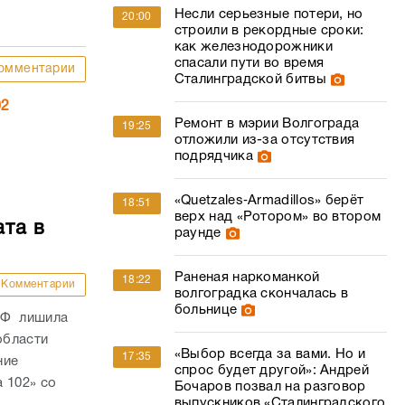
Несли серьезные потери, но
20:00
строили в рекордные сроки:
как железнодорожники
спасали пути во время
омментарии
Сталинградской битвы
02
Ремонт в мэрии Волгограда
19:25
отложили из-за отсутствия
подрядчика
«Quetzales‑Armadillos» берёт
18:51
верх над «Ротором» во втором
ата в
раунде
Раненая наркоманкой
18:22
Комментарии
волгоградка скончалась в
больнице
РФ лишила
области
«Выбор всегда за вами. Но и
17:35
ние
спрос будет другой»: Андрей
 102» со
Бочаров позвал на разговор
выпускников «Сталинградского