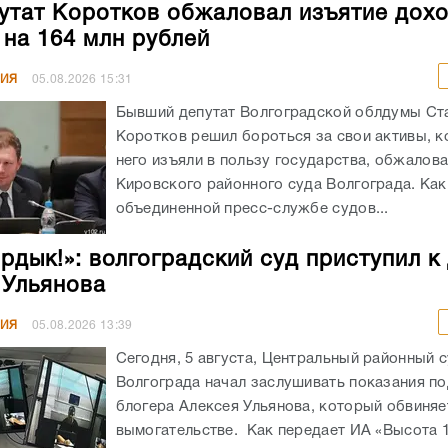
утат Коротков обжаловал изъятие дохо
 на 164 млн рублей
НИЯ
05.08.2026
15:31
Бывший депутат Волгоградской облдумы Ст
Коротков решил бороться за свои активы, к
него изъяли в пользу государства, обжалов
Кировского районного суда Волгограда. Как
объединенной пресс-службе судов...
ирдык!»: волгоградский суд приступил к
 Ульянова
НИЯ
05.08.2026
13:39
Сегодня, 5 августа, Центральный районный 
Волгограда начал заслушивать показания п
блогера Алексея Ульянова, который обвиняе
вымогательстве. Как передает ИА «Высота 1