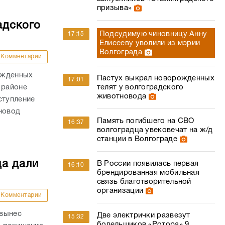
призыва»
адского
Подсудимую чиновницу Анну
17:15
Елисееву уволили из мэрии
Волгограда
Комментарии
ожденных
Пастух выкрал новорожденных
17:01
 районе
телят у волгоградского
животновода
ступление
новод
Память погибшего на СВО
16:37
волгоградца увековечат на ж/д
станции в Волгограде
ца дали
В России появилась первая
16:10
брендированная мобильная
связь благотворительной
организации
Комментарии
 вынес
Две электрички развезут
15:32
болельщиков «Ротора» 9