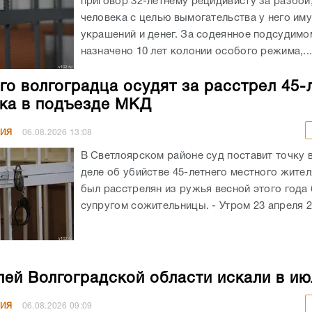
приговор 32-летнему рецидивисту за разбой
человека с целью вымогательства у него им
украшений и денег. За содеянное подсудимо
назначено 10 лет колонии особого режима,..
го волгоградца осудят за расстрел 45-
ка в подъезде МКД
НИЯ
06.08.2026
13:08
В Светлоярском районе суд поставит точку 
деле об убийстве 45-летнего местного жите
был расстрелян из ружья весной этого год
супругом сожительницы. - Утром 23 апреля 20
лей Волгоградской области искали в ию
НИЯ
06.08.2026
09:09