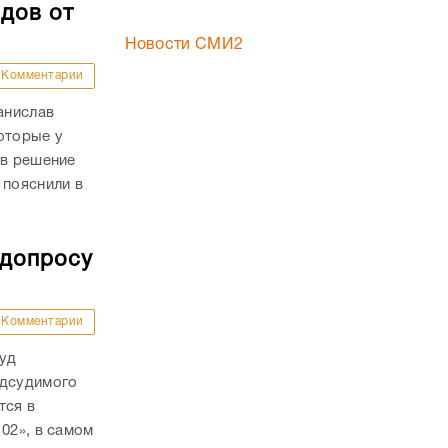
дов от
Новости СМИ2
Комментарии
анислав
оторые у
ав решение
 пояснили в
 допросу
Комментарии
суд
одсудимого
тся в
02», в самом