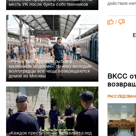
действия не
месть УК после бунта собственников
/
Е
«Лучше быть крупной рыбой в
маленьком водоеме»: почему молодые
волгоградцы все чаще возвращаются
ВКСС от
домой из Москвы
возвращ
РАССЛЕДОВА
«Каждое преступление оставляет след