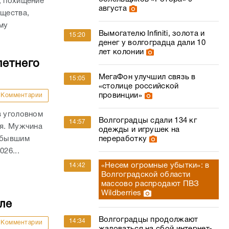
, похищение
августа
ущества,
му
Вымогателю Infiniti, золота и
15:20
.
денег у волгоградца дали 10
лет колонии
летнего
МегаФон улучшил связь в
15:05
«столице российской
провинции»
Комментарии
в уголовном
Волгоградцы сдали 134 кг
14:57
ля. Мужчина
одежды и игрушек на
а бывшим
переработку
26...
«Несем огромные убытки»: в
14:42
Волгоградской области
массово распродают ПВЗ
Wildberries
ле
Волгоградцы продолжают
14:34
Комментарии