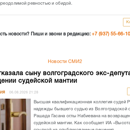
преодолимой ревностью и обидой.
К
сть новости? Пиши и звони в редакцию:
+7 (937) 55-66-1
Новости СМИ2
казала сыну волгоградского экс-депут
ении судейской мантии
НИЯ
06.08.2026
21:28
Высшая квалификационная коллегия судей 
надежды бывшего судью из Волгоградской 
Рашада Гасана оглы Набиевана на возвраще
судейской мантии. Как сообщает ИА «Высота
ссылкой на опубликованные решения,...