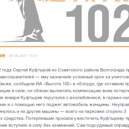
НИЯ
09.08.2017 14:31
 года Сергей Куфтырев из Советского района Волгограда п
авоохранителей — ему назначили условный срок за уничто
Также, сообщили ИА «Высота 102» в облсуде, где оставили п
анции в силе, он обязан выплатить компенсацию всем потер
але января Куфтырев поругался с возлюбленной, в гараже на
зин и с помощью него поджег автомобиль женщины. Неупра
инулось и на другие машины — всего на парковке сгорело 3
х средства. Потерпевшие просили ужесточить Куфтыреву п
ние вступило в силу без изменений. Сам подсудимый оправ