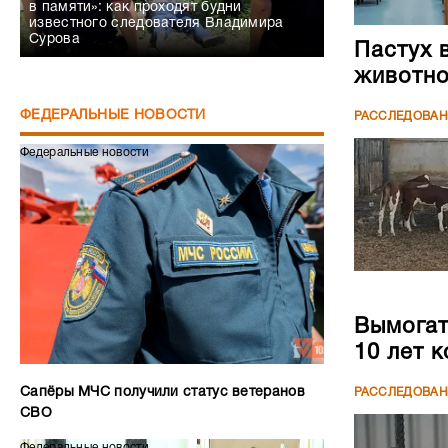
в памяти»: как проходят будни
известного следователя Владимира
Сурова
Пастух 
животн
ФЕДЕРАЛЬНЫЕ НОВОСТИ
РАССЛЕДОВА
Федеральные новости
Вымогате
10 лет 
Сапёры МЧС получили статус ветеранов
РАССЛЕДОВА
СВО
Федеральные новости