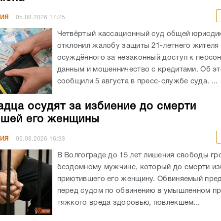
НИЯ
05.08.2026
17:25
Четвёртый кассационный суд общей юрисди
отклонил жалобу защиты 21-летнего жителя
осуждённого за незаконный доступ к персо
данным и мошенничество с кредитами. Об э
сообщили 5 августа в пресс-службе суда. ...
адца осудят за избиение до смерти
шей его женщины
НИЯ
05.08.2026
16:33
В Волгограде до 15 лет лишения свободы гр
бездомному мужчине, который до смерти из
приютившего его женщину. Обвиняемый пре
перед судом по обвинению в умышленном п
тяжкого вреда здоровью, повлекшем...