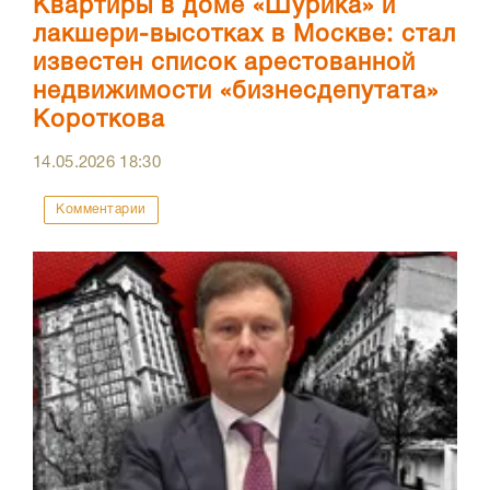
Квартиры в доме «Шурика» и
лакшери-высотках в Москве: стал
известен список арестованной
недвижимости «бизнесдепутата»
Короткова
14.05.2026
18:30
Комментарии