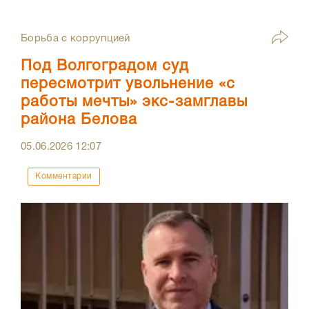
Борьба с коррупцией
Под Волгоградом суд
пересмотрит увольнение «с
работы мечты» экс-замглавы
района Белова
05.06.2026
12:07
Комментарии