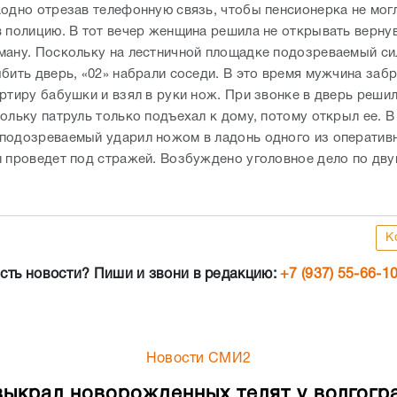
аодно отрезав телефонную связь, чтобы пенсионерка не мог
в полицию. В тот вечер женщина решила не открывать верн
ману. Поскольку на лестничной площадке подозреваемый с
ыбить дверь, «02» набрали соседи. В это время мужчина заб
ртиру бабушки и взял в руки нож. При звонке в дверь решил
ольку патруль только подъехал к дому, потому открыл ее. 
подозреваемый ударил ножом в ладонь одного из оператив
н проведет под стражей. Возбуждено уголовное дело по дву
К
сть новости? Пиши и звони в редакцию:
+7 (937) 55-66-1
Новости СМИ2
выкрал новорожденных телят у волгогр