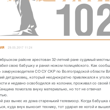
НИЯ
29.05.2017 11:24
ябрьском районе арестован 32-летний ране судимый местны
абил свою бабушку и ранил ножом полицейского. Как сооб
» замруководителя СО СУ СКР по Волгоградской области В
ий детдомовец, который неоднократно привлекался к уголо
ости и недавно освободился из колонии, проживал со своей 
енщина помогала внуку материально, но тот не отвечал
стью.
ой раз вынес из дома старенький телевизор. Когда бабушка 
ся, куда внук выносит технику, тот ударил ее ногой и вышел