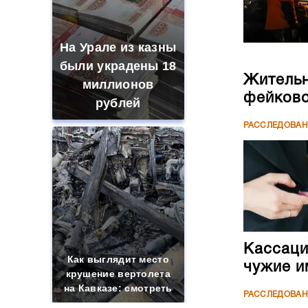
На Урале из казны
были украдены 18
Жительн
миллионов
фейково
рублей
РАССЛЕДОВА
Кассаци
Как выглядит место
чужие и
крушение вертолета
на Кавказе: смотреть
РАССЛЕДОВА