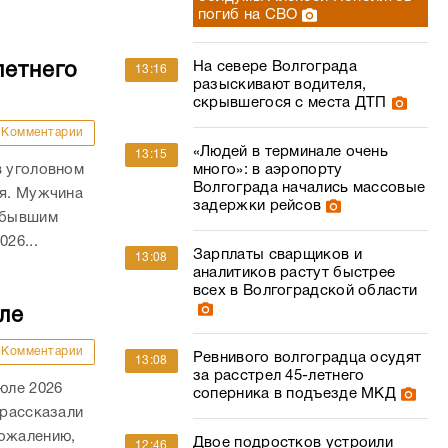
погиб на СВО
На севере Волгограда
летнего
13:16
разыскивают водителя,
скрывшегося с места ДТП
Комментарии
«Людей в терминале очень
13:15
в уголовном
много»: в аэропорту
Волгограда начались массовые
ля. Мужчина
задержки рейсов
а бывшим
26...
Зарплаты сварщиков и
13:08
аналитиков растут быстрее
всех в Волгоградской области
ле
Комментарии
Ревнивого волгоградца осудят
13:08
за расстрел 45-летнего
юле 2026
соперника в подъезде МКД
 рассказали
сожалению,
Двое подростков устроили
12:46