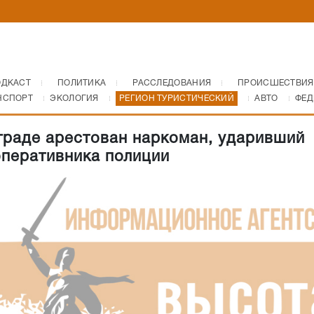
ОДКАСТ
ПОЛИТИКА
РАССЛЕДОВАНИЯ
ПРОИСШЕСТВИЯ
НСПОРТ
ЭКОЛОГИЯ
РЕГИОН ТУРИСТИЧЕСКИЙ
АВТО
ФЕД
граде арестован наркоман, ударивший
перативника полиции