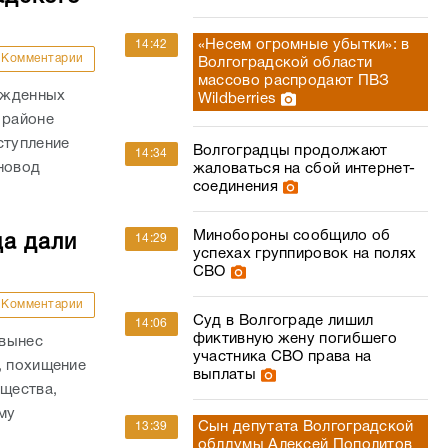
«Несем огромные убытки»: в
14:42
Комментарии
Волгоградской области
массово распродают ПВЗ
ожденных
Wildberries
 районе
ступление
Волгоградцы продолжают
14:34
новод
жаловаться на сбой интернет-
соединения
Минобороны сообщило об
ца дали
14:29
успехах группировок на полях
СВО
Комментарии
Суд в Волгограде лишил
14:06
фиктивную жену погибшего
 вынес
участника СВО права на
, похищение
выплаты
ущества,
му
Сын депутата Волгоградской
13:39
.
облдумы Алексей Пополитов