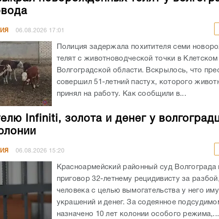
овода
НИЯ
06.08.2026
17:01
Полиция задержала похитителя семи новор
телят с животноводческой точки в Клетском
Волгоградской области. Вскрылось, что пре
совершил 51-летний пастух, которого живот
принял на работу. Как сообщили в...
лю Infiniti, золота и денег у волгоград
колонии
НИЯ
06.08.2026
15:20
Красноармейский районный суд Волгограда
приговор 32-летнему рецидивисту за разбой
человека с целью вымогательства у него им
украшений и денег. За содеянное подсудимо
назначено 10 лет колонии особого режима,..