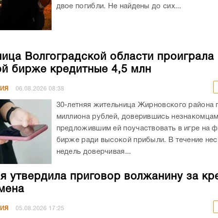
двое погибли. Не найдены до сих...
ица Волгоградской области проиграла 
й бирже кредитные 4,5 млн
НИЯ
06.08.2026
08:38
30-летняя жительница Жирновского района 
миллиона рублей, доверившись незнакомцам
предложившим ей поучаствовать в игре на 
бирже ради высокой прибыли. В течение не
недель доверчивая...
я утвердила приговор волжанину за кр
мена
НИЯ
05.08.2026
17:25