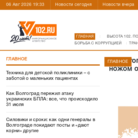
06 Авг 2026 19:33
Новости сегодня
Новости вчера
ГЛАВНАЯ
ВЫСОТА 102. П
БОРЬБА С КОРРУПЦИЕЙ
ТРА
ГЛАВНОЕ
В Волго
ГЛАВНОЕ
ножом о
Техника для детской поликлиники – с
заботой о маленьких пациентах
Как Волгоград пережил атаку
украинских БПЛА: все, что происходило
31 июля
Силовики и сроки: как одни генералы в
Волгограде покидают посты и «дают
корни» другие