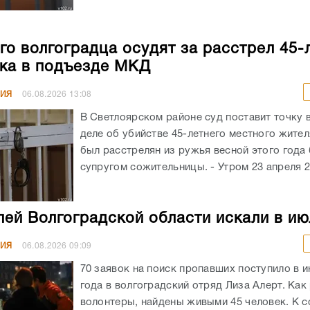
го волгоградца осудят за расстрел 45-
ка в подъезде МКД
НИЯ
06.08.2026
13:08
В Светлоярском районе суд поставит точку 
деле об убийстве 45-летнего местного жите
был расстрелян из ружья весной этого год
супругом сожительницы. - Утром 23 апреля 20
лей Волгоградской области искали в ию
НИЯ
06.08.2026
09:09
70 заявок на поиск пропавших поступило в и
года в волгоградский отряд Лиза Алерт. Как
волонтеры, найдены живыми 45 человек. К 