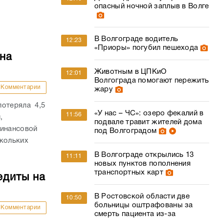
опасный ночной заплыв в Волге
В Волгограде водитель
12:23
«Приоры» погубил пешехода
на
Животным в ЦПКиО
12:01
Волгограда помогают пережить
Комментарии
жару
потеряла 4,5
«У нас – ЧС»: озеро фекалий в
11:56
,
подвале травит жителей дома
финансовой
под Волгоградом
скольких
В Волгограде открылись 13
11:11
новых пунктов пополнения
транспортных карт
едиты на
В Ростовской области две
10:50
больницы оштрафованы за
Комментарии
смерть пациента из-за