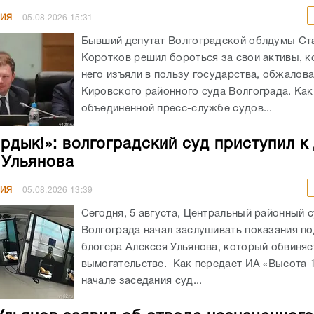
НИЯ
05.08.2026
15:31
Бывший депутат Волгоградской облдумы Ст
Коротков решил бороться за свои активы, к
него изъяли в пользу государства, обжалов
Кировского районного суда Волгограда. Как
объединенной пресс-службе судов...
ирдык!»: волгоградский суд приступил к
 Ульянова
НИЯ
05.08.2026
13:39
Сегодня, 5 августа, Центральный районный 
Волгограда начал заслушивать показания п
блогера Алексея Ульянова, который обвиняе
вымогательстве. Как передает ИА «Высота 1
начале заседания суд...