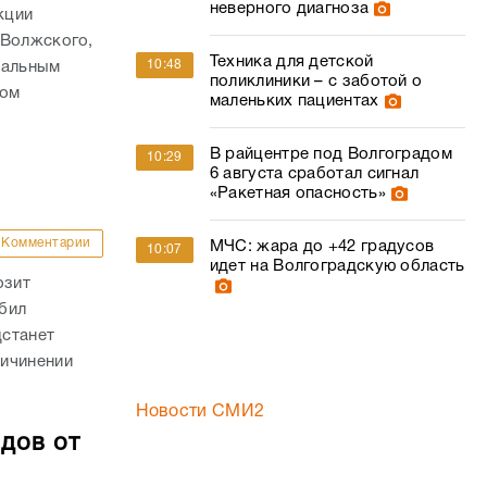
неверного диагноза
кции
 Волжского,
Техника для детской
10:48
нальным
поликлиники – с заботой о
том
маленьких пациентах
В райцентре под Волгоградом
10:29
6 августа сработал сигнал
«Ракетная опасность»
Комментарии
МЧС: жара до +42 градусов
10:07
идет на Волгоградскую область
озит
бил
дстанет
ричинении
Новости СМИ2
дов от