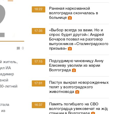
Раненая наркоманкой
18:22
волгоградка скончалась в
больнице
«Выбор всегда за вами. Но и
17:35
спрос будет другой»: Андрей
Бочаров позвал на разговор
выпускников «Сталинградского
0
призыва»
Подсудимую чиновницу Анну
й житель,
17:15
Елисееву уволили из мэрии
щил ИА
Волгограда
ладимир
вной
Пастух выкрал новорожденных
17:01
80-летней
телят у волгоградского
животновода
Память погибшего на СВО
стала
16:37
волгоградца увековечат на ж/д
 из
станции в Волгограде