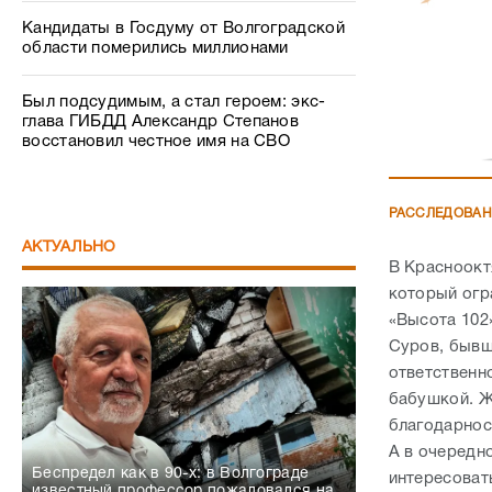
Кандидаты в Госдуму от Волгоградской
области померились миллионами
Был подсудимым, а стал героем: экс-
глава ГИБДД Александр Степанов
восстановил честное имя на СВО
РАССЛЕДОВА
АКТУАЛЬНО
В Красноокт
который огр
«Высота 102
Суров, бывш
ответственн
бабушкой. Ж
благодарно
А в очередн
Беспредел как в 90-х: в Волгограде
интересовать
известный профессор пожаловался на