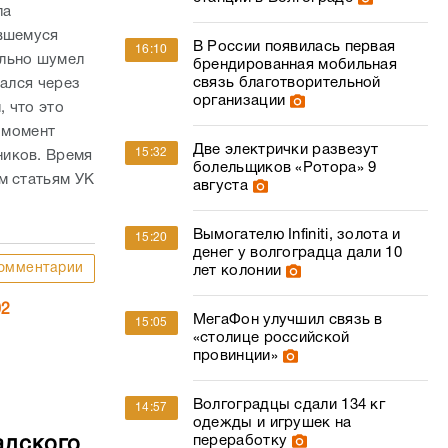
ла
увшемуся
В России появилась первая
16:10
ильно шумел
брендированная мобильная
связь благотворительной
рался через
организации
, что это
В момент
Две электрички развезут
15:32
ников. Время
болельщиков «Ротора» 9
м статьям УК
августа
Вымогателю Infiniti, золота и
15:20
денег у волгоградца дали 10
омментарии
лет колонии
02
МегаФон улучшил связь в
15:05
«столице российской
провинции»
Волгоградцы сдали 134 кг
14:57
одежды и игрушек на
переработку
адского