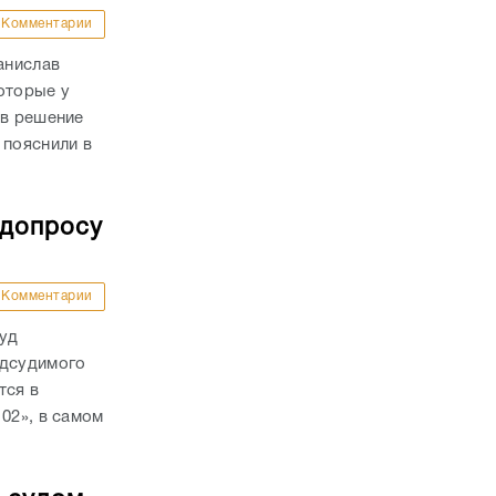
Комментарии
анислав
оторые у
ав решение
 пояснили в
 допросу
Комментарии
суд
одсудимого
тся в
02», в самом