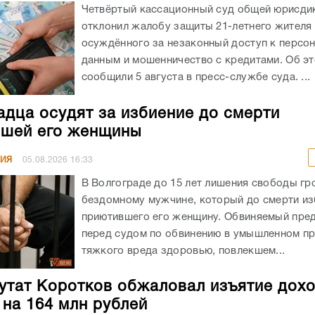
Четвёртый кассационный суд общей юрисди
отклонил жалобу защиты 21-летнего жителя
осуждённого за незаконный доступ к персо
данным и мошенничество с кредитами. Об э
сообщили 5 августа в пресс-службе суда. ...
адца осудят за избиение до смерти
шей его женщины
НИЯ
05.08.2026
16:33
В Волгограде до 15 лет лишения свободы гр
бездомному мужчине, который до смерти из
приютившего его женщину. Обвиняемый пре
перед судом по обвинению в умышленном п
тяжкого вреда здоровью, повлекшем...
утат Коротков обжаловал изъятие дохо
 на 164 млн рублей