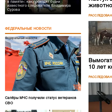
в памяти»: как проходят будни
животн
известного следователя Владимира
Сурова
РАССЛЕДОВА
ФЕДЕРАЛЬНЫЕ НОВОСТИ
Федеральные новости
Вымогате
10 лет 
РАССЛЕДОВА
Сапёры МЧС получили статус ветеранов
СВО
Федеральные новости