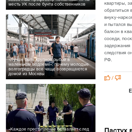
квартиры, з
месть УК после бунта собственников
обратиться 
внуку-нарко
и пытался в
балкон в ква
соседи, поск
задержания 
следствия о
РФ.
«Лучше быть крупной рыбой в
маленьком водоеме»: почему молодые
волгоградцы все чаще возвращаются
домой из Москвы
/
Е
«Каждое преступление оставляет след
Пастух 