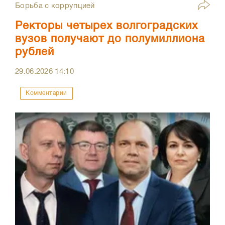
Борьба с коррупцией
Ректоры четырех волгоградских
вузов получают до полумиллиона
рублей
29.06.2026
14:10
Комментарии